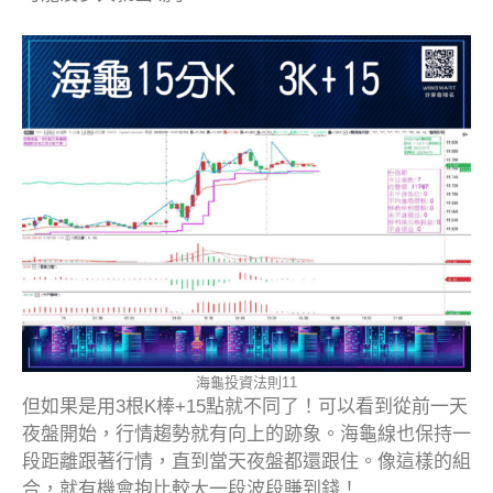
海龜投資法則11
但如果是用3根K棒+15點就不同了！可以看到從前一天
夜盤開始，行情趨勢就有向上的跡象。海龜線也保持一
段距離跟著行情，直到當天夜盤都還跟住。像這樣的組
合，就有機會抱比較大一段波段賺到錢！