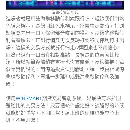
海龜投資法則16
進場後就是用雙海龜移動停利線跟行情，短線我們用紫
色線來標示，長線用紅色來標示。當價格走弱時，打到
短線會先出一口，保留部分賺到的獲利。長線的移動停
利會繼續跟，直到行情又再次反轉打到移動停利線才出
場。這樣的交易方式就算行情走A轉回來也不用擔心，
因為已經有一口出在相對高點。長線跟的位置就比較
遠，所以就算後續稍有震盪也沒有關係，長線續抱！這
就是我們說的，用海龜投資法則發想，進一步變化成海
龜線移動停利。再進一步延伸成雙海龜移動停利及加
碼！
使用
WINSMART
期貨交易智能系統，是最快可以拉開
賺賠比的交易方法！只要把條件設定好，該睡覺的時候
就能好好睡覺，不用盯盤！該上班的時候也能專心上
班，不用盯盤！