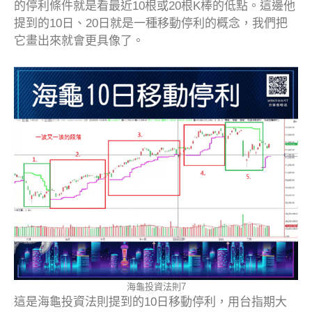
的停利條件就是看最近10根或20根K棒的低點。這邊他
提到的10日、20日就是一種移動停利的概念，我們把
它畫出來就會更具像了。
海龜投資法則7
這是海龜投資法則提到的10日移動停利，用台指期大