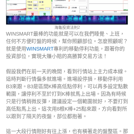
海龜投資法則2
WINSMART最棒的功能就是可以在我們睡覺、上班，
任何不方便盯盤的時候，幫你照顧部位。怎麼照顧呢？
就是使用
WINSMART
專利的移動停利功能，跟著你的
投資部位，實現大賺小賠的高勝算交易方法！
假設我們在前一天的晚間，看到行情站上主力成本線。
這時判斷行情偏多就進場。進場設停損，移動停利用
B3來跟。B3是區間K棒高低點停利，可以再多設定點數
範圍，讓停利不至於打到K棒就馬上出場。因為有時候
只是行情稍微反彈，建議設定一個範圍就好，不要打到
高低點馬上出。這次用8根K棒+25點來跟，方向看對所
以跟到了隔天的夜盤，部位都抱著。
這一大段行情剛好有往上漲，也有橫著走的盤整區。那