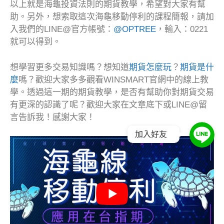
以上就是海龜投資法則的期貨教學，希望對大家有幫
助。另外，想索取這次海龜移動停利的課程簡報，請加
入我們的LINE@官方帳號：
@OPTREE
，輸入：0221
就可以得到。
想學習更多交易知識嗎？想知道
期貨怎麼玩
？
期貨是什
麼
嗎？歡迎大家多多觀看WINSMART官網中的線上教
學。透過這一期的期貨教學，是否有幫助你對期貨交易
有更深的認識了呢？歡迎大家在文章底下或LINE@留
言告訴我！感謝大家！
加入好友