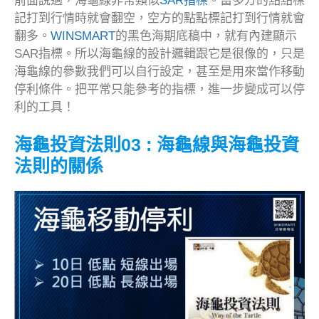
前面說過，海龜線非常類似
SAR指標
。當多方的點點標
記打到行情時就會翻空，空方的點點標記打到行情就會
翻多。
WINSMART
的黑色海期底稿中，就有內建顯示
SAR指標。所以海龜線的設計邏輯跟它是很像的，只是
海龜線的參數我們可以自行設定，甚至是用來當作移動
停利條件。把平常只能參考的指標，進一步變成可以停
利的工具！
海龜投資法則03 : 海龜線與海龜投資
法則的關係