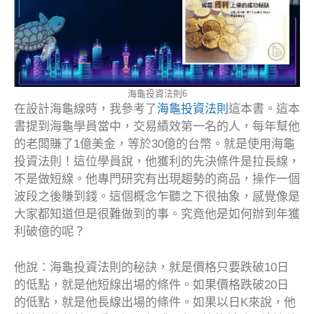
海龜投資法則6
在設計海龜線時，我參考了
海龜投資法則
這本書。這本
書提到海龜學員當中，交易績效第一名的人，每年幫他
的老闆賺了1億美金，等於30億的台幣。就是使用海龜
投資法則！這位學員說，他獲利的先決條件是拉長線，
不是做短線。他專門研究有出現趨勢的商品，操作一個
波段之後賺到錢。這個概念乍聽之下很抽象，感覺像是
大家都知道但是很難做到的事。究竟他是如何辦到年獲
利破億的呢？
他說：海龜投資法則的秘訣，就是價格只要跌破10日
的低點，就是他短線出場的條件。如果價格跌破20日
的低點，就是他長線出場的條件。如果以日K來說，他