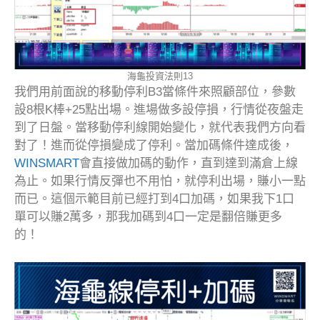
海龜投資法則13
我們用前面說的移動停利B3當條件來照顧部位，參數
設8根K棒+25點出場。進場做多設停損，行情從夜盤走
到了日盤。當移動停利線開始變化，就代表我們方向看
對了！進而從停損變成了停利。當加碼條件達成後，
WINSMART
會直接做加碼的動作，直到達到滿倉上線
為止。如果行情反彈也不用怕，就停利出場，賺小一點
而已。這個示範目前已經打到4口加碼，如果我下1口
單可以賺2萬多，那我加碼到4口一定是翻倍賺更多
的！