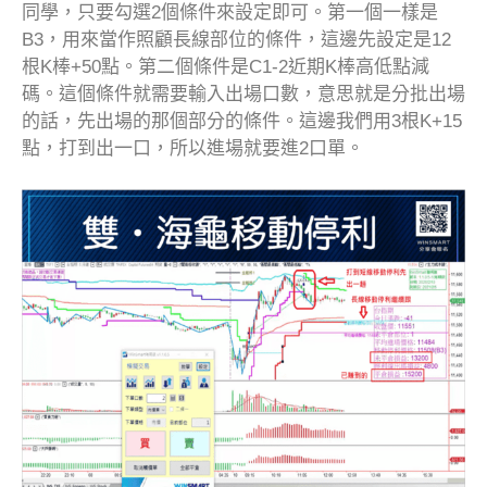
同學，只要勾選2個條件來設定即可。第一個一樣是
B3，用來當作照顧長線部位的條件，這邊先設定是12
根K棒+50點。第二個條件是C1-2近期K棒高低點減
碼。這個條件就需要輸入出場口數，意思就是分批出場
的話，先出場的那個部分的條件。這邊我們用3根K+15
點，打到出一口，所以進場就要進2口單。