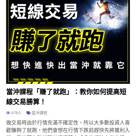
當沖課程「賺了就跑」：教你如何提高短
線交易勝算！
678人
當沖課程
做交易時由於行情充滿不確定性，所以大多數投資人喜
歡賺夠了就跑，他們會想在行情下跌前趕快先將獲利入