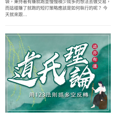
袋，秉持著有賺就跑並慢慢積少成多的想法去做交易，
而這樣賺了就跑的短打策略應該是如何執行的呢？ 今
天就來跟…