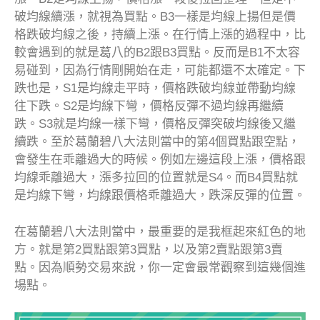
破均線續漲，就視為買點。B3一樣是均線上揚但是價
格跌破均線之後，持續上漲。在行情上漲的過程中，比
較會遇到的就是葛八的B2跟B3買點。反而是B1不太容
易碰到，因為行情剛開始在走，可能都還不太確定。下
跌也是，S1是均線走平時，價格跌破均線並帶動均線
往下跌。S2是均線下彎，價格反彈不過均線再繼續
跌。S3就是均線一樣下彎，價格反彈突破均線後又繼
續跌。至於葛蘭碧八大法則當中的第4個買點跟空點，
會發生在乖離過大的時候。例如左邊這段上漲，價格跟
均線乖離過大，漲多拉回的位置就是S4。而B4買點就
是均線下彎，均線跟價格乖離過大，跌深反彈的位置。
在葛蘭碧八大法則當中，最重要的是我框起來紅色的地
方。就是第2買點跟第3買點，以及第2賣點跟第3賣
點。因為順勢交易來說，你一定會最常觀察到這幾個進
場點。