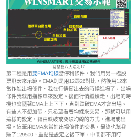
葛蘭碧八大法則17
第二種是用
雙EMA均線
當停利條件，我們用另一檔股
票飛宏來示範。EMA則是用12跟26對比，然後用12來
當作進出場條件。我在行情衝出去的時候進場了，出場
條件我就用指標單來設定。後面行情繼續走，出場的時
機也會隨著EMA上上下下，直到跌破EMA才會出場。
有些人不想加碼，只希望看著均線來交易，那就可以用
這樣的設定，藉由跌破或突破均線的方式，進場或出
場。這筆用EMA來當進出場條件的交易，最終也幫我
賺了129500。重點是設定之後下單，中間都不用盯