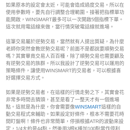
如果原本的設定會太近，可能會造成過度交易。所以在
使用參數時，要先自行調整合理範圍。接著把指標單功
能開啟，WINSMART最多可以一次開啟5個指標下單。
這次就用電話線來做，當行情突破電話線就進場。
這筆交易屬於逆勢交易，當然就有人提出質疑，為什麼
老師你突然會教逆勢交易呢？前面不是都說要順勢交易
嗎？其實畢竟交易人百百種，除了順勢交易也需要顧及
有逆勢交易的族群。所以我設計了逆勢交易可以運用的
策略條件，讓使用WINSMART的交易者，可以根據喜
好選擇交易方式。
如果是逆勢交易者，在這樣的行情走勢之下，其實會花
非常多時間去猜頭，甚至是看了一整天才有一個進場
點。這就是為什麼，你會需要像
WINSMART
這樣的自
動交易程式來輔助。如果設定好條件，根本不需要花時
間盯盤啊！條件也非常簡單，停損根據ATR的波動來設
定，1/4大約是44點。然後用3根K棒加100點當作停利