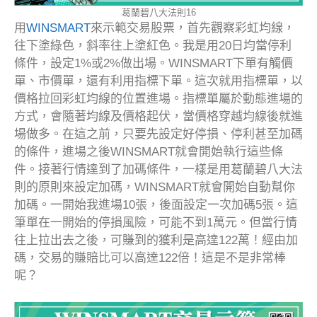
葛蘭碧八大法則16
用
WINSMART
來示範交易股票，首先觀察彩虹均線，
往下塗綠色，斜率往上塗紅色。我是用20日均當停利
條件，設定1%或2%做出場。WINSMART下單有觸價
單、市價單，還有利用指標下單。這次就用指標單，以
價格拉回彩虹均線的位置進場。指標單屬於動態進場的
方式，會隨著均線及價格起伏，當價格穿越均線後就進
場做多。在這之前，只要先設定好停損、停利甚至加碼
的條件，進場之後WINSMART就會開始執行這些條
件。接著行情達到了加碼條件，一樣是用葛蘭碧八大法
則的原則來設定加碼，WINSMART就會開始自動幫你
加碼。一開始我進場10張，後面設定一次加碼5張。這
筆單在一開始的停損風險，可能不到1萬元。但當行情
往上拉出去之後，可賺到的獲利是高達122萬！經由加
碼，交易的賺賠比可以高達122倍！這是不是非常棒
呢？