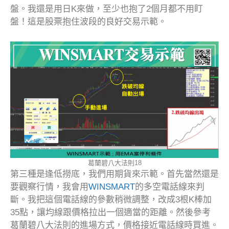
盤。我還是用日K來做，至少也抱了2個月都不用盯
盤！這是股票抱住波段的良好交易示範。
葛蘭碧八大法則18
第三種是逢低撈底，我們用期貨來示範。首先當然還是
要觀察行情，我會用
WINSMART
的多空電話線來判
斷。我把這個電話線的參數稍微調整，改成3根K棒加
35點，讓均線跟價格拉出一個適當的距離。然後參考
葛蘭碧八大法則的進場方式，價格接近電話線時買進。