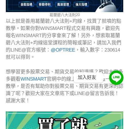
葛蘭碧八大法則20
以上就是善用葛蘭碧八大法則+均線，找買了就噴的點
教學。如果你對WINSMART程式交易有興趣，歡迎先
報名WINSMART的分享會來了解！另外，想索取葛蘭
碧八大法則+均線這堂課程的簡報或筆記，請加入我們
的LINE@官方帳號：
@OPTREE
，輸入數字：230614
就可以得到。
想學習更多股票交易、期貨交易的知識嗎？歡迎大家多
加入好友
多觀看
WINSMART
官網中的線上教學。透過這一期的
教學，是否有幫助你對股票交易、期貨交易有更深的認
識了呢？歡迎大家在文章底下或LINE@留言告訴我！
感謝大家！