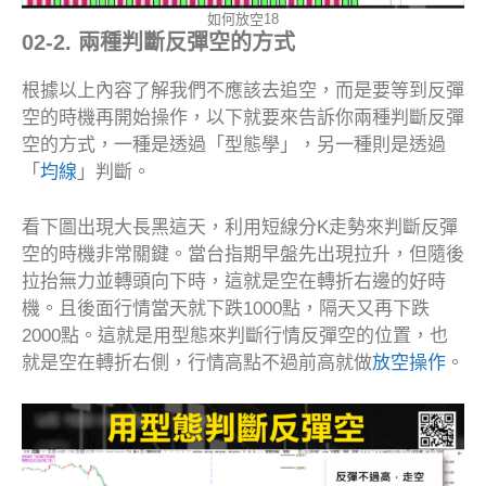
如何放空18
02-2. 兩種判斷反彈空的方式
根據以上內容了解我們不應該去追空，而是要等到反彈
空的時機再開始操作，以下就要來告訴你兩種判斷反彈
空的方式，一種是透過「型態學」，另一種則是透過
「
均線
」判斷。
看下圖出現大長黑這天，利用短線分K走勢來判斷反彈
空的時機非常關鍵。當台指期早盤先出現拉升，但隨後
拉抬無力並轉頭向下時，這就是空在轉折右邊的好時
機。且後面行情當天就下跌1000點，隔天又再下跌
2000點。這就是用型態來判斷行情反彈空的位置，也
就是空在轉折右側，行情高點不過前高就做
放空操作
。