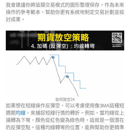
我會建議你將這類交易模式的圖形整理保存，作為未來
操作的參考範本，幫助你更有系統地制定交易計劃並檢
討成果。
如何放空24
如果想在短線操作反彈空，可以考慮使用像3MA這種短
週期
均線
，來捕捉短線行情的轉折。例如，當均線從上
揚轉為下彎，顏色從紅色變為綠色時，這就是一個潛在
的反彈空點。這種均線轉彎的位置，能夠幫助你更精準