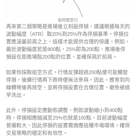
如何放空21
再來第二個策略是進場後立刻設停損，建議根據每天的
波動幅度（ATR）取20%到25%作為停損基準。停損位
置應涵蓋前高之上，這樣才能提供合理的保護。例如，
最近波動幅度若是800點，25%即為200點，進場後停
損設在距進場點200點的位置，並確保高於前高。
如果你採取追空方式，行情反彈超過200點便可能觸發
停損，後續行情再下跌時便無法參與。因此，應等到均
線轉彎後再放空，並將停損設置在合理位置，避免被過
早洗出。
此外，停損設定應動態調整，例如波動縮小到400點
時，停損相應縮減至25%也就是100點。目前波動幅度
普遍較大，因此停損的設置需適應這種市場環境，確保
交易策略的穩定和有效性。