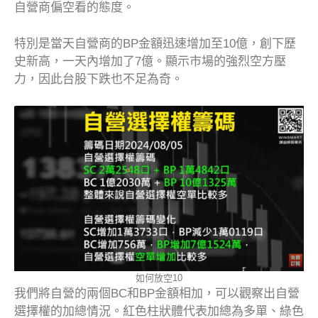
自營商偏空看的態度。
特別是當天自營商的BP金額迅速增加至10億，創下歷
史新高，一天內增加了7億。顯示市場的強烈空方壓
力，因此台股下跌也不足為奇。
如何放空10
我們將自營的兩個BC和BP金額相加，可以觀察出自營
選擇權的加總情況。紅色柱狀體代表加總為多單、綠色