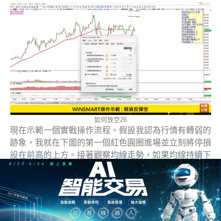
如何放空26
現在示範一個實戰操作流程。假設我認為行情有轉弱的
跡象，我就在下圖的第一個紅色圓圈進場並立刻將停損
設在前高的上方。接著觀察均線走勢，如果均線持續下
彎，表示行情仍在空頭趨勢中，這時候我們就採取反彈
空的策略。除非行情脫離空頭趨勢，否則反彈空一般都
會奏效，而如果失敗，也代表行情暫時不走空頭。
進場後，我會根據市場走勢進行管理。若行情沒有達到