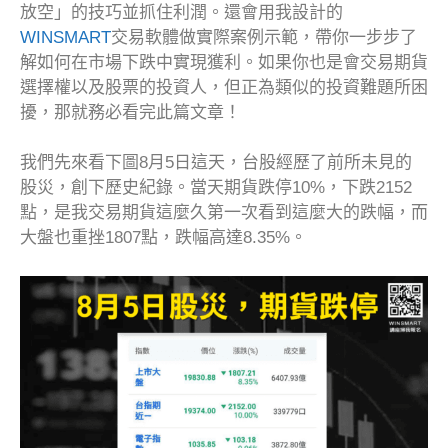
放空」的技巧並抓住利潤。還會用我設計的
WINSMART
交易軟體做實際案例示範，帶你一步步了
解如何在市場下跌中實現獲利。如果你也是會交易期貨
選擇權以及股票的投資人，但正為類似的投資難題所困
擾，那就務必看完此篇文章！
我們先來看下圖8月5日這天，台股經歷了前所未見的
股災，創下歷史紀錄。當天期貨跌停10%，下跌2152
點，是我交易期貨這麼久第一次看到這麼大的跌幅，而
大盤也重挫1807點，跌幅高達8.35%。