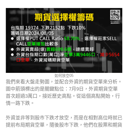
如何放空05
我們來看大盤走勢圖，並配合外資的期貨空單來分析。
圖中箭頭標出的是關鍵點位：7月9日，外資期貨空單
首次超過3萬口，接近歷史高點。從這個高點開始，行
情一路下跌。
外資並非等到股市下跌才放空，而是在相對高位時就已
提前布局期貨空單，隨後股市下跌，他們在股票和期貨