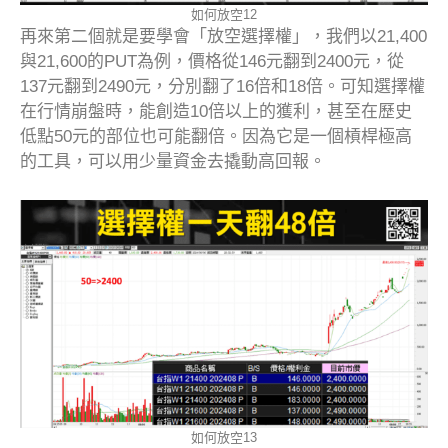
如何放空12
再來第二個就是要學會「放空選擇權」，我們以21,400
與21,600的PUT為例，價格從146元翻到2400元，從
137元翻到2490元，分別翻了16倍和18倍。可知選擇權
在行情崩盤時，能創造10倍以上的獲利，甚至在歷史
低點50元的部位也可能翻倍。因為它是一個槓桿極高
的工具，可以用少量資金去撬動高回報。
如何放空13