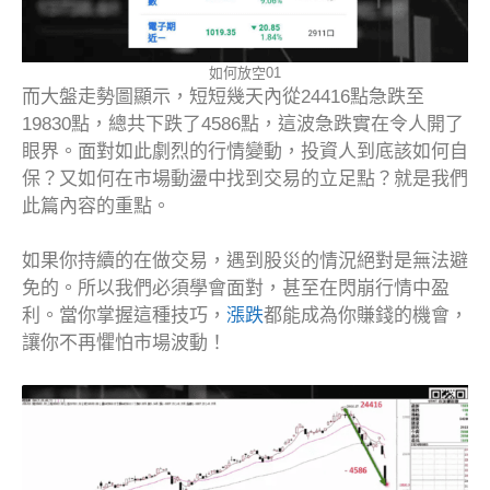
如何放空01
而大盤走勢圖顯示，短短幾天內從24416點急跌至
19830點，總共下跌了4586點，這波急跌實在令人開了
眼界。面對如此劇烈的行情變動，投資人到底該如何自
保？又如何在市場動盪中找到交易的立足點？就是我們
此篇內容的重點。
如果你持續的在做交易，遇到股災的情況絕對是無法避
免的。所以我們必須學會面對，甚至在閃崩行情中盈
利。當你掌握這種技巧，
漲跌
都能成為你賺錢的機會，
讓你不再懼怕市場波動！