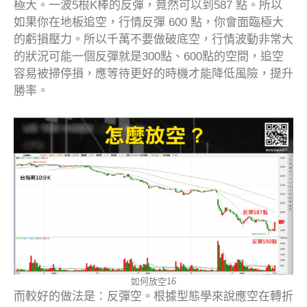
極大。一波5根K棒的反彈，竟然可以到587 點。所以
如果你在地板追空，行情反彈 600 點，你會面臨極大
的虧損壓力。所以千萬不要做破底空，行情波動非常大
的狀況可能一個反彈就是300點、600點的空間，追空
容易被掃停損，應等待更好的時機才能降低風險，提升
勝率。
如何放空16
而較好的做法是：反彈空。根據型態學來說應空在轉折