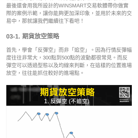
最後還會用我所設計的WINSMART交易軟體帶你做實
際的案例示範，讓你能夠更加深印象，並用於未來的交
易中，那就讓我們繼續往下看吧！
03-1. 期貨放空策略
首先，學會「反彈空」而非「追空」。因為行情反彈幅
度往往非常大，300點到500點的波動都很常見。而反
彈空可以透過型態以及均線來判斷，在這樣的位置進場
放空，往往能抓住較好的進場點。