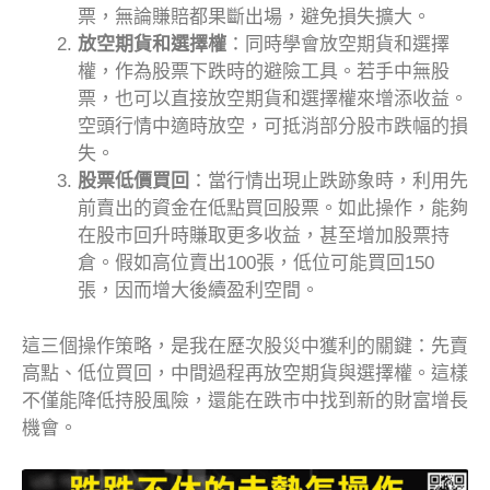
票，無論賺賠都果斷出場，避免損失擴大。
放空期貨和選擇權
：同時學會放空期貨和選擇
權，作為股票下跌時的避險工具。若手中無股
票，也可以直接放空期貨和選擇權來增添收益。
空頭行情中適時放空，可抵消部分股市跌幅的損
失。
股票低價買回
：當行情出現止跌跡象時，利用先
前賣出的資金在低點買回股票。如此操作，能夠
在股市回升時賺取更多收益，甚至增加股票持
倉。假如高位賣出100張，低位可能買回150
張，因而增大後續盈利空間。
這三個操作策略，是我在歷次股災中獲利的關鍵：先賣
高點、低位買回，中間過程再放空期貨與選擇權。這樣
不僅能降低持股風險，還能在跌市中找到新的財富增長
機會。