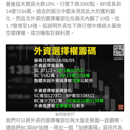
最後這天期貨大跌10%，行情下跌2000點，BP成長到
14億7234萬。過去的股災中都未見如此大的獲利變
化，而這次外資的選擇權部位在兩天內翻了10倍，從
1.7億增至14億。這說明外資在下跌行情中通過大量放
空選擇權，成功賺取巨額利潤。
如何放空07
我們可以將外資的選擇權部位與大盤走勢圖一起觀察，
通過把BC與BP加總，得出一個「加總籌碼」資訊作為