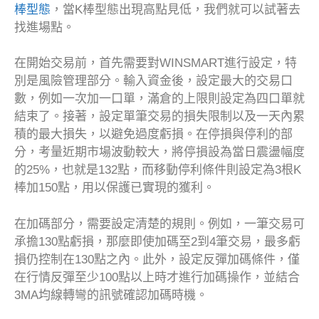
棒型態
，當K棒型態出現高點見低，我們就可以試著去
找進場點。
在開始交易前，首先需要對WINSMART進行設定，特
別是風險管理部分。輸入資金後，設定最大的交易口
數，例如一次加一口單，滿倉的上限則設定為四口單就
結束了。接著，設定單筆交易的損失限制以及一天內累
積的最大損失，以避免過度虧損。在停損與停利的部
分，考量近期市場波動較大，將停損設為當日震盪幅度
的25%，也就是132點，而移動停利條件則設定為3根K
棒加150點，用以保護已實現的獲利。
在加碼部分，需要設定清楚的規則。例如，一筆交易可
承擔130點虧損，那麼即使加碼至2到4筆交易，最多虧
損仍控制在130點之內。此外，設定反彈加碼條件，僅
在行情反彈至少100點以上時才進行加碼操作，並結合
3MA均線轉彎的訊號確認加碼時機。