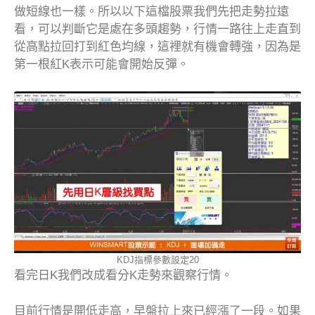
做短線也一樣。所以以下這檔股票我們先把走勢拉遠
看，可以判斷它是處在多頭趨勢，行情一路往上走直到
從高點拉回打到紅色均線，這裡就有機會轉強，因為是
第一根紅K表示可能會開始反彈。
KDJ指標參數設定20
看完日K我們改成看分K走勢來觀察行情。
目前行情是開低走高，早盤拉上來已經漲了一段。如果