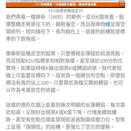
KDJ指標參數設定15
我們再看一檔華新（1605）的案例。從日K圖來看，股
價整體走勢是往下的，趨勢偏空，而且兩條
均線
呈現空
頭排列，短均線在下、長均線在上，這樣的結構就是標
準的下跌格局。
像華新這種走空的股票，只要價格反彈接近前波高點，
而且搭配KDJ指標來到相對高檔，甚至接近100分的位
置時，如果這時候K線出現黑K或轉弱訊號，就代表短
線上可能要反轉向下，這就是一個適合的空點。即便指
標沒有真的站上100，只要靠近高檔又開始轉弱，也可
以作為考慮放空的依據。
這樣的情形在圖上能看到幾次明顯的反彈轉弱：每次靠
近前高，又剛好出現黑K或K值下彎，行情後續就續
跌。甚至有些點位還能發現前波高點變成壓力位，型態
上呈現「頭頭低」的結構，更強化了空方的優勢。