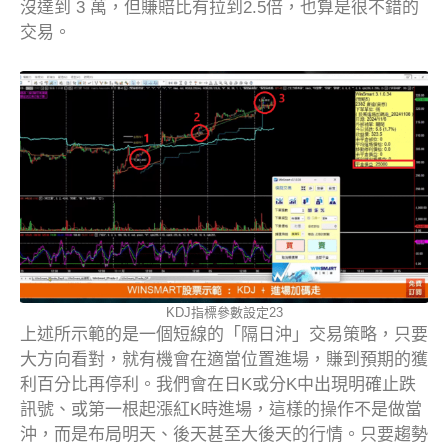
沒達到 3 萬，但賺賠比有拉到2.5倍，也算是很不錯的
交易。
KDJ指標參數設定23
上述所示範的是一個短線的「隔日沖」交易策略，只要
大方向看對，就有機會在適當位置進場，賺到預期的獲
利百分比再停利。我們會在日K或分K中出現明確止跌
訊號、或第一根起漲紅K時進場，這樣的操作不是做當
沖，而是布局明天、後天甚至大後天的行情。只要趨勢