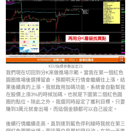
KDJ指標參數設定21
我們現在切回到分K來做進場示範。當我在第一個紅色
圓圈進場後選擇留倉，預期明天行情會繼續往上漲，結
果後續真的上漲，我就啟用加碼功能，系統會自動幫我
在股價上漲3%的時候加碼，也就是下圖第二個紅色圓
圈的點位。除此之外，我還同時設定了獲利目標，只要
賺到3萬元就會出場，而這個金額都可以自己設定。
後續行情繼續走高，直到達到藍色停利線時我就在第三