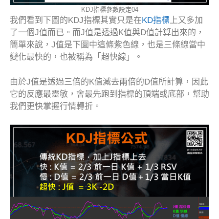
KDJ指標參數設定04
我們看到下圖的KDJ指標其實只是在
KD指標
上又多加
了一個J值而已。而J值是透過K值與D值計算出來的，
簡單來說，J值是下圖中這條紫色線，也是三條線當中
變化最快的，也被稱為「超快線」。
由於J值是透過三倍的K值減去兩倍的D值所計算，因此
它的反應最靈敏，會最先跑到指標的頂端或底部，幫助
我們更快掌握行情轉折。