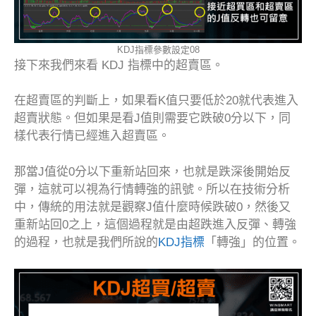
KDJ指標參數設定08
接下來我們來看 KDJ 指標中的超賣區。
在超賣區的判斷上，如果看K值只要低於20就代表進入
超賣狀態。但如果是看J值則需要它跌破0分以下，同
樣代表行情已經進入超賣區。
那當J值從0分以下重新站回來，也就是跌深後開始反
彈，這就可以視為行情轉強的訊號。所以在技術分析
中，傳統的用法就是觀察J值什麼時候跌破0，然後又
重新站回0之上，這個過程就是由超跌進入反彈、轉強
的過程，也就是我們所說的
KDJ指標
「轉強」的位置。