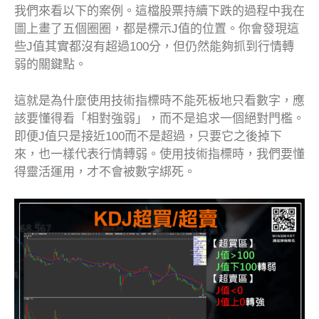
我們來看以下的案例。這檔股票持續下跌的過程中我在
圖上畫了五個圈圈，都是標示J值的位置。你會發現這
些J值其實都沒有超過100分，但仍然能夠抓到行情轉
弱的關鍵點。
這就是為什麼使用技術指標時不能死板地只看數字，應
該要懂得看「相對強弱」，而不是追求一個絕對門檻。
即便J值只是接近100而不是超過，只要它之後掉下
來，也一樣代表行情轉弱。使用技術指標時，我們要懂
得靈活運用，才不會被數字綁死。