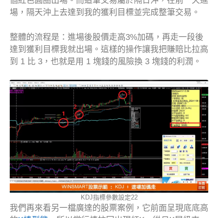
個紅色圓圈出場。而這筆交易屬於隔日沖，在前一天進
場，隔天沖上去達到我的獲利目標並完成整筆交易。
整體的流程是：進場後股價走高3%加碼，再走一段後
達到獲利目標我就出場。這樣的操作讓我把賺賠比拉高
到 1 比 3，也就是用 1 塊錢的風險換 3 塊錢的利潤。
KDJ指標參數設定22
我們再來看另一檔廣達的股票案例，它前面呈現底底高