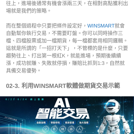
往上，進場後通常有機會漲兩三天，在相對高點獲利出
場就是我們的策略。
而在整個過程中只要把條件設定好，
WINSMART
就會
自動幫你執行交易，不需要盯盤。你可以同時操作三
檔、四檔股票或加一檔期貨，每一檔都套用相同邏輯。
這就是所謂的「一招打天下」，不管標的是什麼，只要
趨勢往上、打出第一根紅K，就能進場，預期後續續
漲，成功就賺、失敗就停損，賺賠比抓到1:3，自然就
具備交易優勢。
02-3. 利用WINSMART軟體做期貨交易示範
我們剛才示範了兩檔股票，接下來再示範一檔
期貨交
易
。
首先我們先觀察大盤日K，當行情漲上來遇到壓力位出
現黑K，就有可能是個轉弱訊號，所以如果你打算
做