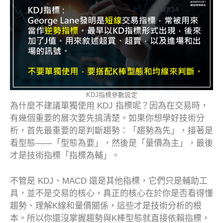
KDJ指標參數設定
為什麼不建議單獨使用 KDJ 指標呢？因為在交易時，
有幾個重要的層次要先搞清楚。如果你想學好技術分
析，首先最重要的是判斷趨勢：「趨勢為先」，接著是
看型態——「型態為要」，然後是「量價為主」，最後
才是技術指標「指標為輔」。
不管是 KDJ、MACD 還是其他指標，它們只是輔助工
具，並不是交易的核心，真正的核心在於你是否看得懂
趨勢、理解K線和量價關係，這些才是技術分析的根
本。所以你還沒掌握趨勢與K棒型態就直接依賴指標，