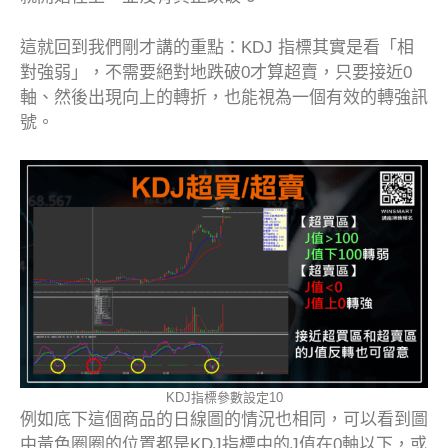
這就回到我們剛才講的重點：KDJ 指標其實是看「相
對強弱」，不需要絕對地跌破0才算超賣，只要接近0
軸、然後出現向上的轉折，也能視為一個有效的轉強訊
號。
KDJ指標參數設定10
例如底下這個商品的日線圖的情況也相同，可以看到圖
中黃色圈圈的位置都是KDJ指標中的J值在0軸以下，或