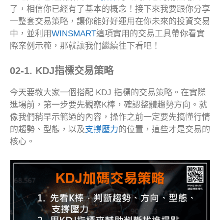
了，相信你已經有了基本的概念！接下來我要跟你分享
一整套交易策略，讓你能好好運用在你未來的投資交易
中，並利用
WINSMART
這項實用的交易工具帶你看實
際案例示範，那就讓我們繼續往下看吧！
02-1. KDJ指標交易策略
今天要教大家一個搭配 KDJ 指標的交易策略。在實際
進場前，第一步要先觀察K棒，確認整體趨勢方向。就
像我們稍早示範過的內容，操作之前一定要先搞懂行情
的趨勢、型態，以及
支撐壓力
的位置，這些才是交易的
核心。