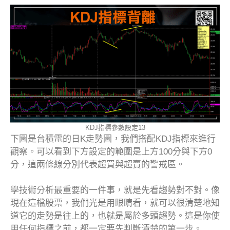
KDJ指標參數設定13
下圖是台積電的日K走勢圖，我們搭配KDJ指標來進行
觀察。可以看到下方設定的範圍是上方100分與下方0
分，這兩條線分別代表超買與超賣的警戒區。
學技術分析最重要的一件事，就是先看趨勢對不對。像
現在這檔股票，我們光是用眼睛看，就可以很清楚地知
道它的走勢是往上的，也就是屬於多頭趨勢。這是你使
用任何指標之前，都一定要先判斷清楚的第一步。