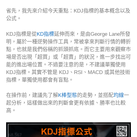
省先，我先來介紹今天重點：KDJ指標的基本概念以及
公式。
KDJ指標是從
KD指標
延伸而來，是由George Lane所發
明，屬於一種逆勢操作工具，常被拿來判斷行情的轉折
點，也就是我們俗稱的抓頭抓底。而它主要用來觀察市
場是否出現「超買」或「超賣」的狀況，進一步找出可
能的進出場位置。不過要注意的是，不建議單獨使用
KDJ指標。其實不管是 KDJ、RSI、MACD 或其他技術
指標，單獨使用都會有盲點。
在操作前，建議先了解
K棒型態
的走勢，並搭配
均線
一
起分析，這樣做出來的判斷會更有依據、勝率也比較
高。