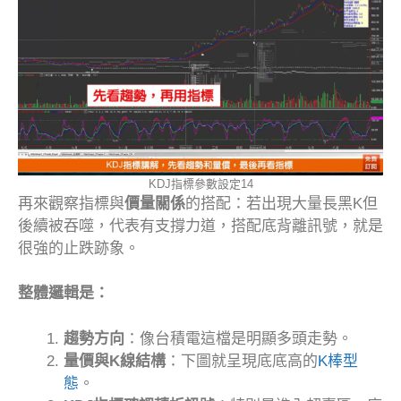
KDJ指標參數設定14
再來觀察指標與
價量關係
的搭配：若出現大量長黑K但
後續被吞噬，代表有支撐力道，搭配底背離訊號，就是
很強的止跌跡象。
整體邏輯是：
趨勢方向
：像台積電這檔是明顯多頭走勢。
量價與K線結構
：下圖就呈現底底高的
K棒型
態
。