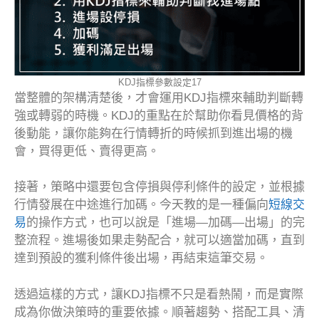
KDJ指標參數設定17
當整體的架構清楚後，才會運用KDJ指標來輔助判斷轉
強或轉弱的時機。KDJ的重點在於幫助你看見價格的背
後動能，讓你能夠在行情轉折的時候抓到進出場的機
會，買得更低、賣得更高。
接著，策略中還要包含停損與停利條件的設定，並根據
行情發展在中途進行加碼。今天教的是一種偏向
短線交
易
的操作方式，也可以說是「進場—加碼—出場」的完
整流程。進場後如果走勢配合，就可以適當加碼，直到
達到預設的獲利條件後出場，再結束這筆交易。
透過這樣的方式，讓KDJ指標不只是看熱鬧，而是實際
成為你做決策時的重要依據。順著趨勢、搭配工具、清