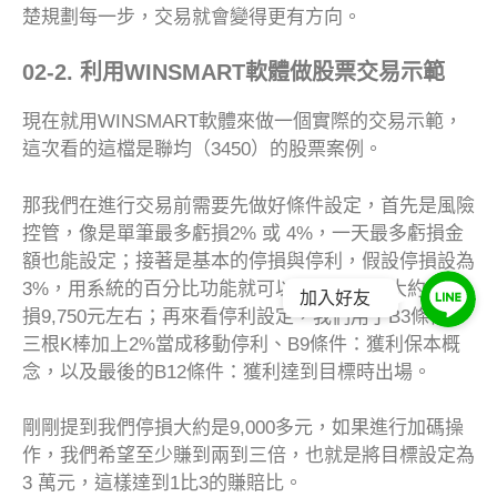
楚規劃每一步，交易就會變得更有方向。
02-2. 利用WINSMART軟體做股票交易示範
現在就用WINSMART軟體來做一個實際的交易示範，
這次看的這檔是聯均（3450）的股票案例。
那我們在進行交易前需要先做好條件設定，首先是風險
控管，像是單筆最多虧損2% 或 4%，一天最多虧損金
額也能設定；接著是基本的停損與停利，假設停損設為
3%，用系統的百分比功能就可以直接換算，大約是虧
加入好友
損9,750元左右；再來看停利設定，我們用了B3條件：
三根K棒加上2%當成移動停利、B9條件：獲利保本概
念，以及最後的B12條件：獲利達到目標時出場。
剛剛提到我們停損大約是9,000多元，如果進行加碼操
作，我們希望至少賺到兩到三倍，也就是將目標設定為
3 萬元，這樣達到1比3的賺賠比。