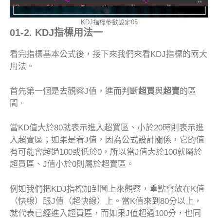
KDJ指標參數設定05
01-2. KDJ指標用法一
看完指標基本公式後，接下來我們來看KDJ指標的兩大
用法。
首先第一個是去觀察J值，進而判斷
超買
與
超賣
的區
間。
當KD值大於80就表示進入超買區、小於20時則表示進
入超賣區；如果是看J值，因為公式設計關係，它的值
有可能會超過100或低於0，所以當J值大於100就屬於
超買區、J值小於0則屬於超賣區。
例如我們把KDJ指標加到圖上來觀察，重點會放在K值
（快線）跟J值（超快線）上。當K值來到80分以上，
就代表已經進入超買區，而如果J值超過100分，也同