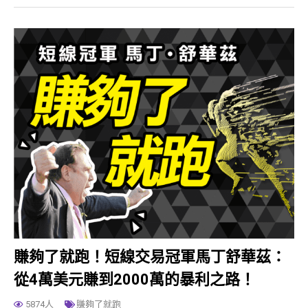
賺夠了就跑！短線交易冠軍馬丁舒華茲：
從4萬美元賺到2000萬的暴利之路！
5874人
賺夠了就跑