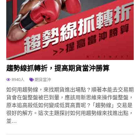
趨勢線抓轉折，提高期貨當沖勝算
8940人
期貨當沖
如何用趨勢線，來找期貨進出場點 ? 順著本能去交易期
貨會在盤整盤被巴到暈，應該用新思維來操作盤整盤，
原本追高殺低如何變成低買高賣呢 ?「趨勢線」交易是
很好的解方。這次主題探討如何用趨勢線來找進出點，
並…