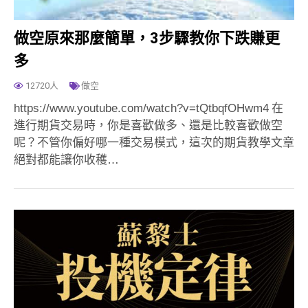
做空原來那麼簡單，3步驟教你下跌賺更
多
12720人
做空
https://www.youtube.com/watch?v=tQtbqfOHwm4 在
進行期貨交易時，你是喜歡做多、還是比較喜歡做空
呢？不管你偏好哪一種交易模式，這次的期貨教學文章
絕對都能讓你收穫…