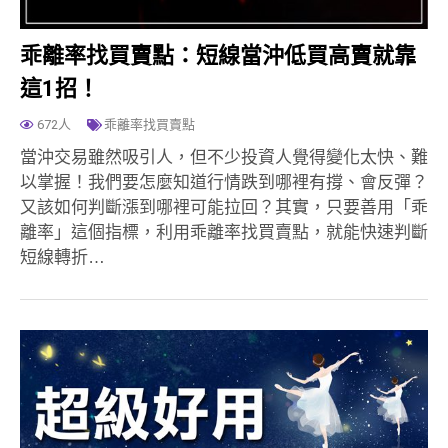
乖離率找買賣點：短線當沖低買高賣就靠
這1招！
672人
乖離率找買賣點
當沖交易雖然吸引人，但不少投資人覺得變化太快、難
以掌握！我們要怎麼知道行情跌到哪裡有撐、會反彈？
又該如何判斷漲到哪裡可能拉回？其實，只要善用「乖
離率」這個指標，利用乖離率找買賣點，就能快速判斷
短線轉折…