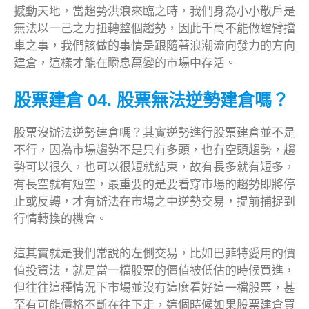
撼動天地，當趨勢洪浪來臨之時，我們身為小小散戶是
無法以一己之力扭轉整個趨勢，因此千萬不能做螳臂擋
車之事，我們該做的事情是跟隨著浪潮流向發力的方向
建倉，這樣才能在瞬息萬變的市場中存活。
股票建倉 04. 股票無法逆勢建倉嗎？
股票沒辦法逆勢建倉嗎？其實逆勢進行股票建倉並不是
不行，因為市場趨勢不是只有多頭，也有空頭趨勢，趨
勢可以很久，也可以很短就結束，故有長多就有短多，
有長空就有短空，最重要的是要看穿市場的趨勢即將停
止或反轉，才有辦法在市場之中逆勢交易，提前捕捉到
行情轉換的機會。
這其實就是我們常說的左側交易，比如巴菲特愛用的價
值投資法，就是當一檔股票的價值被低估的時候買進，
但往往這種情況下市場並沒有這麼看好這一檔股票，甚
至有可能價格不斷在往下走，這個時候如果股票建倉買