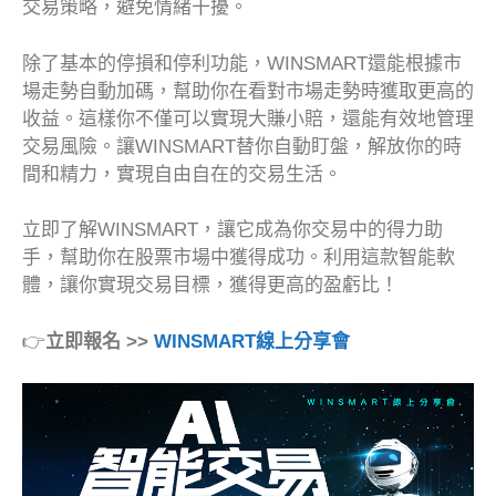
交易策略，避免情緒干擾。
除了基本的停損和停利功能，WINSMART還能根據市
場走勢自動加碼，幫助你在看對市場走勢時獲取更高的
收益。這樣你不僅可以實現大賺小賠，還能有效地管理
交易風險。讓WINSMART替你自動盯盤，解放你的時
間和精力，實現自由自在的交易生活。
立即了解WINSMART，讓它成為你交易中的得力助
手，幫助你在股票市場中獲得成功。利用這款智能軟
體，讓你實現交易目標，獲得更高的盈虧比！
👉
立即報名 >>
WINSMART線上分享會