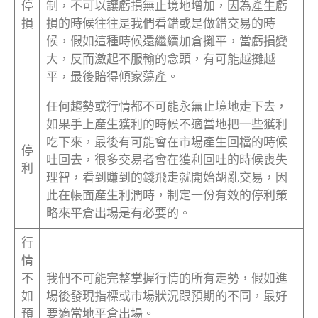
停
制，不可以讓虧損無止境地增加，因為產生虧
損
損的時候往往是我們看錯或是做錯交易的時
候，假如這種時候還繼續加倉攤平，當虧損變
大，反而激起不服輸的念頭，有可能越攤越
平，最後賠得傾家蕩產。
任何趨勢或行情都不可能永無止境地走下去，
如果手上產生獲利的時候不適當地把一些獲利
吃下來，最後有可能會在市場產生回檔的時候
停
吐回去，很多交易者會在獲利回吐的時候喪失
利
理智，看到賺到的錢飛走就開始胡亂交易，因
此在帳面產生利潤時，制定一份有效的停利策
略來平倉出場是有必要的。
行
情
不
我們不可能完整掌握行情的所有走勢，假如進
如
場後發現指標或市場狀況跟預期的不同，最好
預
要適當地平倉出場。