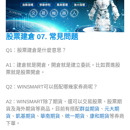
股票建倉
07. 常見問題
Q1：股票建倉是什麼意思？
A1：建倉就是開倉，開倉就是建立委託，比如買進股
票就是股票開倉。
Q2：WINSMART可以搭配哪幾家券商呢？
A2：WINSMART除了期貨、還可以交易股票、股票期
貨及海外期貨等商品，目前有搭配
群益期貨
、
元大期
貨
、
凱基期貨
、
華南期貨
、
統一期貨
、
康和期貨
等券商
下單。