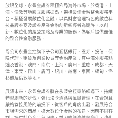
放眼全球，永豐金證券積極佈局海外市場，於香港、上
海、倫敦等地設立服務據點，架構最佳金融整合服務平
台。積極發展數位化金融，以具財富管理特色的數位科
技品牌券商及證券產業金融創新領導者為期許，以創
新、數位化的經營策略及專業的服務，為客戶提供最佳
的整合性金融服務。
母公司永豐金控旗下子公司涵括銀行、證券、投信、保
險代理、租賃及創業投資等金融產業；其中海外服務點
遍及香港、澳門、南京、上海、廣州、重慶、成都、天
津、東莞、昆山、廈門、銀川、越南、泰國、緬甸、洛
杉磯及倫敦等地。
展望未來，永豐金證券將在永豐金控策略領導下，持續
轉型創新的步伐，強化法令遵循與風險管理，在合規且
嚴格管控風險的前提下，從客戶的角度出發，發展符合
市場需求的商品，擴大數位化金融的布建、因應不同客
群，提供特色商品與服務、並因應經濟情勢變化，強化