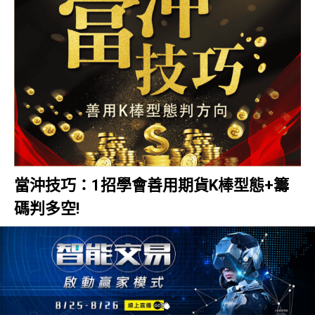
當沖技巧：1招學會善用期貨K棒型態+籌
碼判多空!
12143人
當沖技巧
https://www.youtube.com/watch?
v=pmij6mf4ZMs&t=2518s 今天要分享的是期貨當沖技
巧，讓你1招學會善用K棒型態+籌碼來判多空。之前幫
大家上過一堂”…