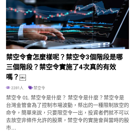
禁空令會怎麼樣呢？禁空令3個階段是哪
三個階段？禁空令實施了4次真的有效
嗎？￼
2281人
禁空令
禁空令 01. 禁空令是什麼？ 禁空令是什麼？禁空令是
台灣金管會為了控制市場波動，祭出的一種限制放空的
命令，簡單來說，只要限空令一出，投資者們就不可以
去放空非條件允許的股票，禁空令的實施會與當時的股
市…