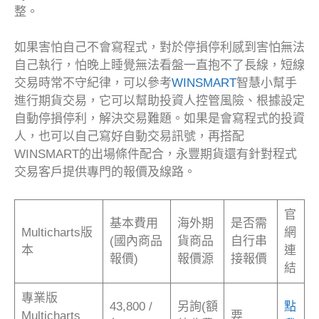
整。
如果害怕自己不會寫程式，對於停損停利感到害怕無法
自己執行，怕晚上睡覺無法看盤一直抱不了長線，短線
交易時常不守紀律，可以參考
WINSMART
智慧小幫手
進行期貨交易，它可以幫助投資人控管風險、根據設定
自動停損停利，解決交易難題。如果是會寫程式的投資
人，也可以自己寫好自動交易訊號，再搭配
WINSMART的出場條件配合，永豐期貨還有針對程式
交易客戶提供專門的報價及線路。
官
基本費用
海外期
是否需
Multicharts版
網
(國內商品
貨商品
自行串
本
連
報價)
報價源
接報價
結
專業版
43,800 /
另詢(額
點
Multicharts
要