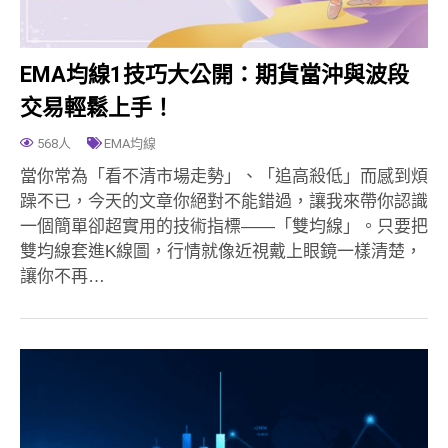
EMA均線1技巧大公開：期貨當沖與波段
交易輕鬆上手！
568人
EMA均線
當你常為「看不清市場走勢」、「追高殺低」而感到煩
躁不已，今天的文章你絕對不能錯過，讓我來帶你認識
一個簡單卻超實用的技術指標——「雙均線」。只要把
雙均線套進K線圖，行情就像近視戴上眼鏡一樣清楚，
讓你不再…