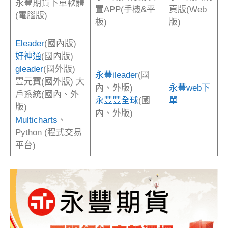
永豐期貨下單軟體
置APP(手機&平
頁版(Web
(電腦版)
板)
版)
Eleader
(國內版)
好神通
(國內版)
gleader
(國外版)
永豐ileader
(國
豐元寶(國外版) 大
內、外版)
永豐web下
戶系統(國內、外
永豐豐全球
(國
單
版)
內、外版)
Multicharts
、
Python (程式交易
平台)