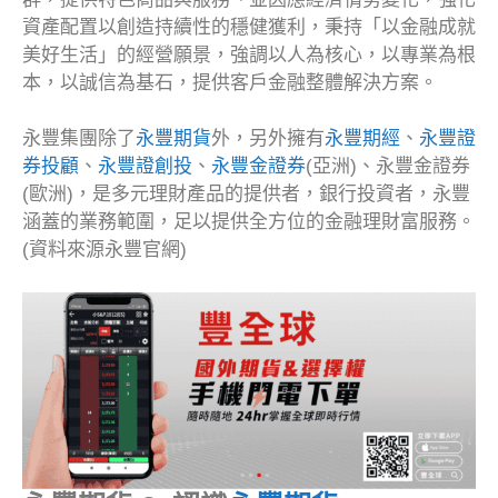
資產配置以創造持續性的穩健獲利，秉持「以金融成就
美好生活」的經營願景，強調以人為核心，以專業為根
本，以誠信為基石，提供客戶金融整體解決方案。
永豐集團除了
永豐期貨
外，另外擁有
永豐期經
、
永豐證
券投顧
、
永豐證創投
、
永豐金證券
(亞洲)、永豐金證券
(歐洲)，是多元理財產品的提供者，銀行投資者，永豐
涵蓋的業務範圍，足以提供全方位的金融理財富服務。
(資料來源永豐官網)