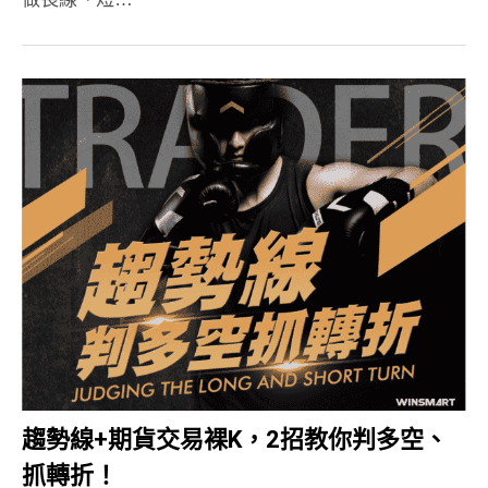
趨勢線+期貨交易裸K，2招教你判多空、
抓轉折！