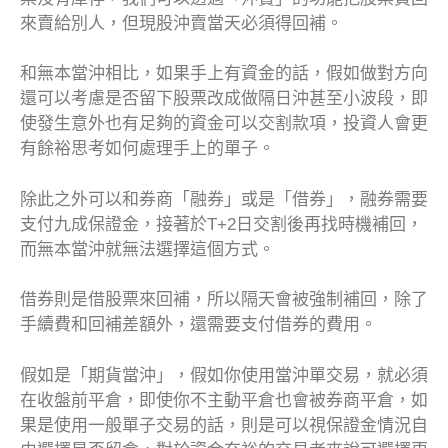
來賣給別人，但現股沖賣當天必須得回補。
和無本當沖相比，如果手上有資金的話，假如做對方向
還可以考慮是否留下股票改成做隔日沖甚至小波段，即
使發生意外也有足夠的資金可以交割款項，投資人會更
有餘裕思考如何處理手上的單子。
除此之外可以和券商「融券」或是「借券」，融券需要
支付九成保證金，接著於T+2日交割後再找時機補回，
而無本當沖就無法選擇這個方式。
借券則是借股票來回補，所以隔天會被強制補回，除了
手續費和回補差額外，還需要支付借券的費用。
假如是「期貨當沖」，假如你使用當沖單交易，就必須
在收盤前平倉，即使你不主動平倉也會被券商平倉，如
果是使用一般單子交易的話，則是可以視保證金情況自