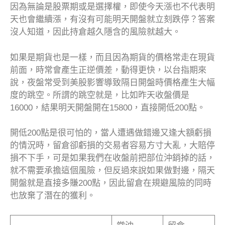
因為無論是股票期或是選擇權，即使今天漲也不代表明
天也會繼續漲，有沒有可能明天開盤就立刻跌停？答案
沒人知道，因此持倉越久隱含的風險就越大。
如果是期貨也是一樣，而且因為期貨的價格常走在現貨
前面，時常會產生正逆價差，動得更快，以台指期來
說，夜盤常受到美股影響導致隔日開盤時價格產生大幅
度的跳空。所謂的跳空就是，比如昨天收盤價是
16000，結果明天開盤開在15800，直接開低200點。
開低200點是很可怕的，當人遭遇做錯邊又逢大額虧損
的情況時，留倉卻虧損的交易者容易方寸大亂，大賠停
損不下手，可是如果我們在收盤前把部位沖銷掉的話，
就不需要承擔這個風險，但反過來說如果做對邊，隔天
開盤就是直接多賺200點，因此留倉在規避風險的同時
也放棄了潛在的獲利。