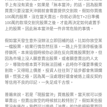
手上有沒有資金，如果是「無本當沖」的話，因為股票
買賣只要沒當天沖銷就會需要提供交割款，假如你買進
100萬的股票，沒在當天賣出，你就必須在T+2日準備
100萬的款項交割完股票之後，才能再決定如何處置手
上的股票。因此無本當沖是一件非常危險的事情。
假如當天發生意外沒辦法立即回補的話，比如你放空某
一檔股票，結果行情忽然狂漲，一路上升至漲停板後漲
停鎖死，本來這個時候你必須在反向買進股票對沖，但
因為市場上沒人願意賣出股票，或者願意賣出的人太
少，導致你根本買不到無法回補，此時你不僅要準備交
割款，又得賠上價差，投資人往往到了這步都會焦頭爛
額，慌張之極，因為萬一沒處理好還會被烙上違反契約
等信用不良的印記，一失足成千古恨。
普遍來說，若是「現股當沖」買進股票，當天就可以掛
單賣出，但賣出放空的時候就比較特別了，假如某些股
票沒有庫存，我們可以透過「沖賣」的功能把股票買回