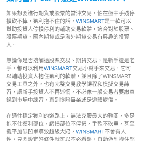
如果想要進行期貨或股票的當沖交易，怕在盤中手殘停
損砍不掉，獲利抱不住的話，
WINSMART
是一款可以
幫助投資人停損停利的輔助交易軟體，適合對於股票、
股票期貨、國內期貨或是海外期貨交易有興趣的投資
人。
無論你是否接觸過股票交易、期貨交易，是新手還是老
手，都可以利用
WINSMART
交易小幫手來交易，它可
以輔助投資人抱住獲利的軟體，並且除了WINSMART
交易工具之外，也有完整交易教學課程和模擬交易練
習，讓新手投資人不再迷惘，不必像一般交易者要繳真
錢到市場中練習，直到慘賠畢業或是遍體鱗傷。
在通往穩定獲利的道路上，無法克服最大的難關，多是
抱不住獲利部位，虧損部位不停損，手軟不砍單，甚至
攤平加碼凹單導致超級大賠，
WINSMART
不會有人
性，只要設定好條件就可以不必看盤，自動做到抱住部