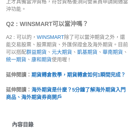
上才具備當沖資格，符合資格後須向營業員申請開通當
沖功能。
Q2 : WINSMART可以當沖嗎？
A2 : 可以的，
WINSMART
除了可以當沖期貨之外，還
能交易股票、股票期貨、外匯保證金及海外期貨。目前
可以搭配
群益期貨
、
元大期貨
、
凱基期貨
、
華南期貨
、
統一期貨
、
康和期貨
使用喔 !
延伸閱讀：
期貨轉倉教學，期貨轉倉如何1瞬間完成？
延伸閱讀：
海外期貨是什麼？5分鐘了解海外期貨入門
商品、海外期貨券商開戶
內容目錄