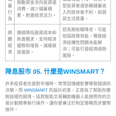
鼓勵資金流向投資或
蓄
型投資者或依賴儲蓄收
消費，減少儲蓄積
行
入的退休者不利，削弱
累，刺激經濟活力。
為
其生活質量。
若長期依賴降息，可能
總
通過降低融資成本和
削弱政策效能，導致經
體
刺激需求，支持經濟
濟結構性問題未能解
經
復甦和增長，減緩衰
決；可能引發經濟過熱
濟
退風險。
風險。
降息股市
05. 什麼是WINSMART？
許多投資者在面對市場時，常常因情緒影響導致錯誤的
決策。而
WINSMART
的設計初衷，正是為了幫助你擺
脫這樣的困境。這款智能交易輔助機器人能按照你的交
易計劃精準執行操作，讓你更專注於制定策略而非實際
操作。