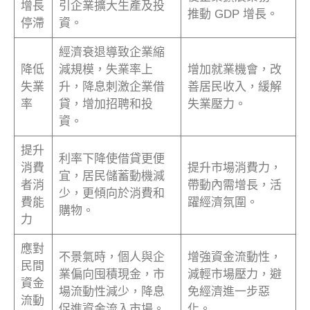
增長
引企業擴大生產及投
推動 GDP 增長。
停滯
資。
經濟衰退導致企業縮
降低
減規模，失業率上
增加就業機會，改
失業
升，降息刺激企業借
善居民收入，緩解
率
貸，增加招聘和投
失業壓力。
資。
提升
利率下降使借貸更便
消費
提升市場消費力，
宜，居民儲蓄動機減
者消
帶動內需增長，活
少，更傾向於消費和
費能
躍經濟氛圍。
購物。
力
應對
不景氣時，個人與企
增強資金流動性，
民間
業偏向囤積現金，市
減輕市場壓力，避
資金
場流動性減少，降息
免經濟進一步惡
流動
促進資金流入市場。
化。