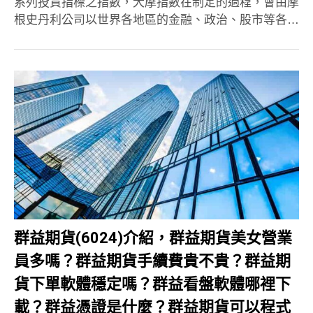
系列投資指標之指數，大摩指數在制定的過程，會由摩
根史丹利公司以世界各地區的金融、政治、股市等各…
群益期貨(6024)介紹，群益期貨美女營業
員多嗎？群益期貨手續費貴不貴？群益期
貨下單軟體穩定嗎？群益看盤軟體哪裡下
載？群益憑證是什麼？群益期貨可以程式