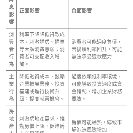
息
正面影響
負面影響
影
響
消
利率下降降低貸款成
費
本，刺激購房、購車
消費者可能過度負債，
者
等大額消費意願；消
若後續利率回升，可能
行
費者可支配收入增
無法承受還款壓力。
為
加。
企
降低融資成本，鼓勵
過度依賴低利率環境，
業
企業擴展業務、投資
可能導致投資過度或資
行
基建或進行技術升
金錯配，增加企業財務
為
級；提高就業機會。
風險。
房
地
刺激房地產需求，推
房價可能過熱，導致市
產
動房價上漲，促進房
場泡沫風險增加。