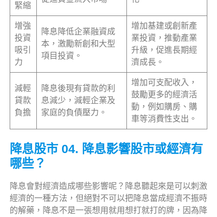
緊縮
增強
增加基建或創新產
降息降低企業融資成
投資
業投資，推動產業
本，激勵新創和大型
吸引
升級，促進長期經
項目投資。
力
濟成長。
增加可支配收入，
減輕
降息後現有貸款的利
鼓勵更多的經濟活
貸款
息減少，減輕企業及
動，例如購房、購
負擔
家庭的負債壓力。
車等消費性支出。
降息股市 04. 降息影響股市或經濟有
哪些？
降息會對經濟造成哪些影響呢？降息聽起來是可以刺激
經濟的一種方法，但絕對不可以把降息當成經濟不振時
的解藥，降息不是一張想用就用想打就打的牌，因為降