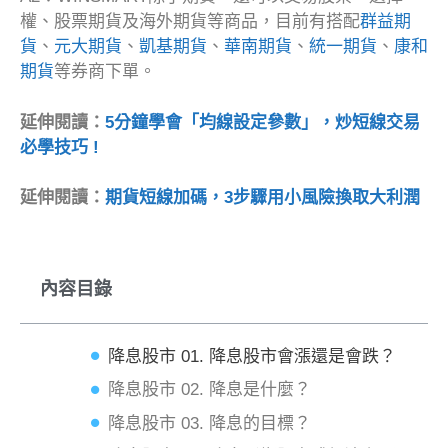
權、股票期貨及海外期貨等商品，目前有搭配
群益期
貨
、
元大期貨
、
凱基期貨
、
華南期貨
、
統一期貨
、
康和
期貨
等券商下單。
延伸閱讀：
5分鐘學會「均線設定參數」，炒短線交易
必學技巧 !
延伸閱讀：
期貨短線加碼，3步驟用小風險換取大利潤
內容目錄
降息股市 01. 降息股市會漲還是會跌？
降息股市 02. 降息是什麼？
降息股市 03. 降息的目標？