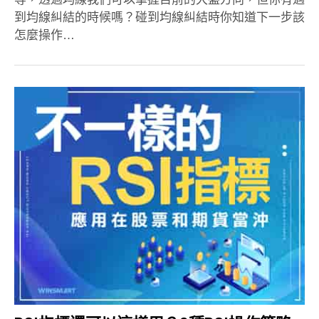
到均線糾結的時候嗎？碰到均線糾結時你知道下一步該
怎麼操作…