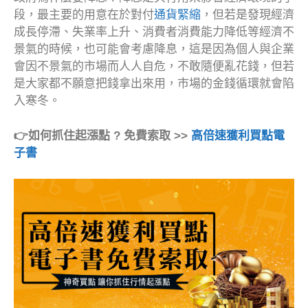
段，最主要的用意在於對付
通貨緊縮
，但若是發現經濟
成長停滯、失業率上升、消費者消費能力降低等經濟不
景氣的時候，也可能會考慮降息，這是因為個人與企業
會因不景氣的市場而人人自危，不敢隨便亂花錢，但若
是大家都不願意把錢拿出來用，市場的金錢循環就會陷
入寒冬。
👉如何抓住起漲點 ? 免費索取 >>
高倍速獲利買點電
子書