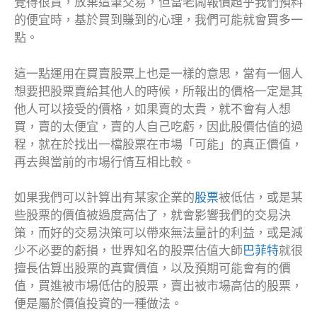
覺得很貴，放棄這筆交易，但當老闆報價超乎我們預料
的便宜時，基於買到賺到的心理，我們可能就會買多一
點。
這一點運用在買賣股票上也是一樣的意思，當有一個人
想要把股票賣給其他人的時候，所報出的價格一定是其
他人可以接受的價格，如果賣的太貴，就不會有人想
買，賣的太便宜，賣的人自己吃虧，因此股價估值的過
程，就在於找出一檔股票在市場「可能」的真正價值，
再去與當前的市場行情互相比較。
如果我們可以計算出有某家企業的
股票
被低估，或是某
些股票的價值被過度高估了，就會影響我們的交易決
策，而好的交易決策可以帶來無法量計的利益，或是減
少不必要的虧損，世界知名的股票估值大師
巴菲特
就很
擅長估算出股票的真實價值，以及預期可能會有的價
值，買進被市場低估的股票，賣出被市場高估的股票，
便是屬於價值投資的一種做法。