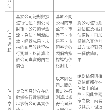
方
法
基於公司絕對數據
基於不同
進行估值：如公司
公司的市
將公司進行絕
財報、公司的現金
盈率、市
對估值及相對
估
流、負債、利潤績
淨率、市
估值後，再加
值
效、經營成果、未
售率、市
權補充其他計
邏
來的布局等狀況進
現率等各
算方式得到另
輯
行測算，以計算出
類價格指
一種估值結
該公司真實的內在
標進行價
果。
價值。
格對比。
絕對估值與相
以不同公
對估值都存在
司之間的
估值上的缺
估
從公司具體存在的
數計進行
陷，因此集兩
值
數據進行數學測算
測算以求
家之優，兩者
意
以求得公司真實價
得公司與
取其長，但這
義
值。
不同公司