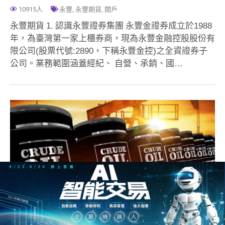
10915人
永豐
,
永豐期貨
,
開戶
永豐期貨 1. 認識永豐證券集團 永豐金證券成立於1988
年，為臺灣第一家上櫃券商，現為永豐金融控股股份有
限公司(股票代號:2890，下稱永豐金控)之全資證券子
公司。業務範圍涵蓋經紀、 自營、承銷、國…
原油期貨終極大補帖，原油瘋漲，1次學