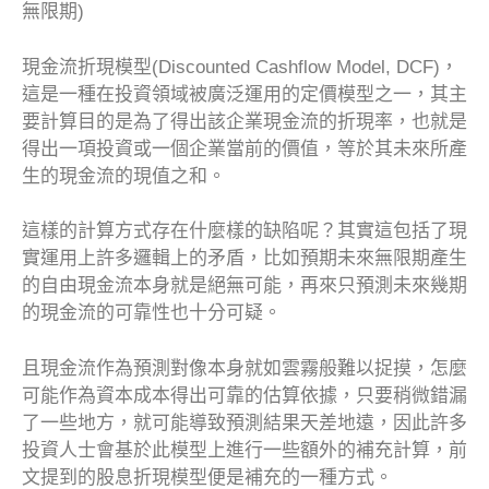
無限期)
現金流折現模型(Discounted Cashflow Model, DCF)，
這是一種在投資領域被廣泛運用的定價模型之一，其主
要計算目的是為了得出該企業現金流的折現率，也就是
得出一項投資或一個企業當前的價值，等於其未來所產
生的現金流的現值之和。
這樣的計算方式存在什麼樣的缺陷呢？其實這包括了現
實運用上許多邏輯上的矛盾，比如預期未來無限期產生
的自由現金流本身就是絕無可能，再來只預測未來幾期
的現金流的可靠性也十分可疑。
且現金流作為預測對像本身就如雲霧般難以捉摸，怎麼
可能作為資本成本得出可靠的估算依據，只要稍微錯漏
了一些地方，就可能導致預測結果天差地遠，因此許多
投資人士會基於此模型上進行一些額外的補充計算，前
文提到的股息折現模型便是補充的一種方式。