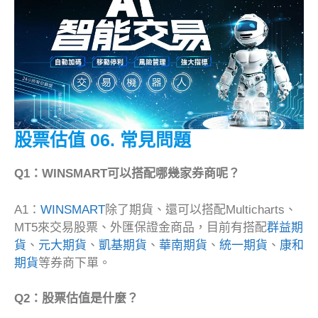
股票估值
06. 常見問題
Q1：WINSMART可以搭配哪幾家券商呢？
A1：
WINSMART
除了期貨、還可以搭配Multicharts、
MT5來交易股票、外匯保證金商品，目前有搭配
群益期
貨
、
元大期貨
、
凱基期貨
、
華南期貨
、
統一期貨
、
康和
期貨
等券商下單。
Q2：股票估值是什麼？