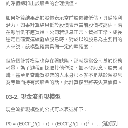
的淨值總和出該股票的合理價值。
如果計算結果高於股價表示當前股價被低估，具備獲利
潛力，如果計算結果低於股價表示當前股價被高估，潛
在報酬低不應買進，公司若派息正常、營運正常、成長
穩定且確實連續發放股息時，對於以領股息為主要目的
人來說，該模型確實具備一定的準確度。
但這個計算模型也存在著缺陷，那就是當公司基於稅務
考量，為了避稅而採取其他作法，如不發股息、股票回
購，甚至是當購買股票的人本身根本就不是基於領股息
為考量而持有該股票的話，此計算模型將喪失其價值。
03-2. 現金流折現模型
現金流折現模型的公式可以表述如下：
2
P0 = (E0CF
)/(1 + r) + (E0CF
)/(1 + r)
+ … (延續到
1
2