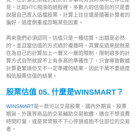
見，比如HTC飛漲的過程裡，多數人的估值目的只是要
說服自己買入這檔股票，計算上往往還是隨著計算者的
偏好，過度側重或忽略某些因素。
再來我們必須認同，估值只是一種估算，出錯是必然
的，並且當估值的方式過於複雜時，其實反過來說就是
在為自己的計算加上一層又一層的限制，限制過多的計
算方式自然就提不上有多高的準確性了，只會導致數據
計算更繁瑣但又不一定準確的結果，因此千萬不要過度
相信股票估值的結果。
股票估值 05
. 什麼是WINSMART？
WINSMART
是一款可以交易股票、國內外期貨、股票
期貨、外匯等商品的交易輔助交易軟體，適合不想浪費
時間盯盤，或是常常狠不下心停損或抱不住部位的交易
者。