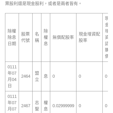
票股利還是現金股利，或者是兩者皆有。
現
金
除權
除
增
股票
名
現金增資配
除息
權
無償配股率
資
代號
稱
股率
日期
息
認
購
價
0111
年07
盟
2464
息
0
0
0
月04
立
日
0111
年07
志
權
2467
0.02999999
0
0
月07
聖
息