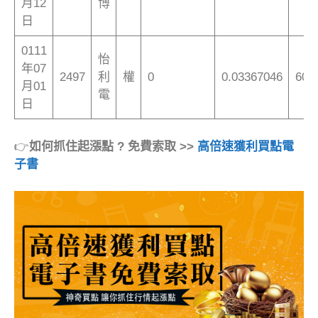
月12
博
日
0111
怡
年07
2497
利
權
0
0.03367046
60
月01
電
日
👉
如何抓住起漲點 ? 免費索取 >>
高倍速獲利買點電
子書