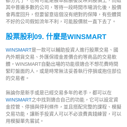
都分光了，也有可能是股本膨脹後反映到股價上，而這
其中普遍多數的公司，等待一段時間市場消化後，股價
會再度回升，但要留意這個沒有絕對的保障，有些體質
不好的公司假如流年不利，可能股價就一直下去了。
股票股利09. 什麼是WINSMART
WINSMART
是一款可以輔助投資人進行股票交易、國
內外期貨交易、外匯保證金差價合約等商品的交易軟
體，WINSMART自動出場的功能很適合不想花費時間
緊盯盤面的人，或是時常無法妥善執行停損或抱住部位
的交易者。
無論你是新手或是已經交易多年的老手，都可以在
WINSMART
之中找到適合自己的功能，它可以設定資
金控管、停損與停利條件，並且搭配完整的課程、模擬
交易功能，讓新手投資人可以不必浪費真錢練習，可以
用模擬單先嘗試。