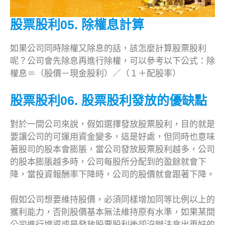
股票股利05. 除權息計算
如果公司同時除權又除息的話，該怎麼計算股票股利
呢？公司會先除息再進行除權，可以參考以下公式：除
權息＝（股價－現金股利）／（１＋配股率）
股票股利06. 股票股利發放的優缺點
對於一間公司來說，假如選擇發放股票股利，目的就是
要讓公司的可運用資金變多，這是好處，但同時也意味
著股司的股本會膨脹，當公司發放股票股利越多，公司
的股本膨脹越多時，公司每股所分配到的盈餘就會下
降，當投資報酬率下降時，公司的股價就會跟著下降。
假如公司想要維持股價，必須同樣增加同等比例以上的
獲利能力，否則股價基本無法維持原有水準，如果某間
公司進行增資或是發放股票股利後卻沒辦法拿出更好的