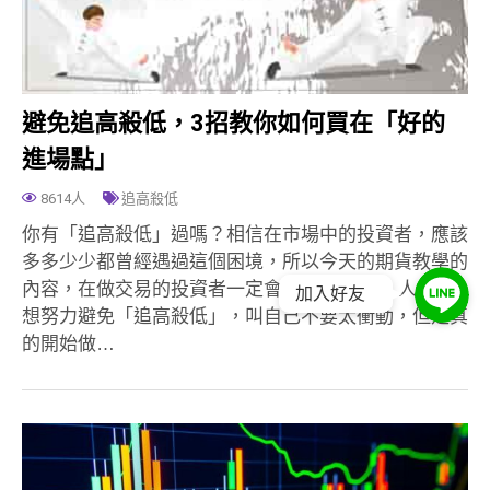
避免追高殺低，3招教你如何買在「好的
進場點」
8614人
追高殺低
你有「追高殺低」過嗎？相信在市場中的投資者，應該
多多少少都曾經遇過這個困境，所以今天的期貨教學的
內容，在做交易的投資者一定會非常感興趣。 人人都
加入好友
想努力避免「追高殺低」，叫自己不要太衝動，但是真
的開始做…