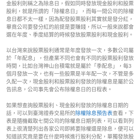
金股利則稱之為除息日，假如同時發放現金股利和股票
股利，就是所謂的「除權息日」，而每一間公司的除權
息日都不太一樣，因為配發股票股利其實就是發分紅，
畢竟公司要發分紅的前提是要賺錢，所以一般來說都會
選在年度、季度結算的時候發放股票股利和現金股利。
以台灣來說股票股利通常是年度發放一次，多數公司屬
於「年配息」，但產業不同也會有不同的股票股利發放
時間，比如台灣神山台積電就是屬於「季配息」，每3
個月發放一次，也有一些股票是半年配一次，不管是多
久配一次，現金股利和股票股利發放的除權息是屬於公
告訊息，公司事先會公布除權息日的日程表。
如果想查詢股票股利、現金股利發放的除權息日期的
話，可以到臺灣證券交易所的
除權除息預告表
查看，下
表是隨機截取七間公司的除權息日期列表，可以看到列
表上很清楚列出各家公司即將要除權還是除息，便可以
知道該究竟是要在什麼時候進行股利分配，單獨發放股