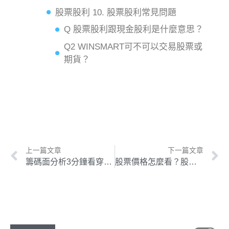
股票股利 10. 股票股利常見問題
Q 股票股利跟現金股利是什麼意思？
Q2 WINSMART可不可以交易股票或
期貨？
上一篇文章
下一篇文章
籌碼面分析3分鐘看穿主力進出，買賣股票掌握三大法人與千張大戶持股，讓自己立於不敗之地！
股票價格怎麼看？股票價格跳1次幾點？股票價格怎麼計算？股票價格查詢哪裡查？