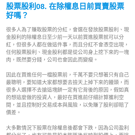
股票股利08. 在除權息日前買賣股票
好嗎？
很多人為了賺取股票的分紅，會選在發放股票股利、現
金股利的除權息日至少前一天以前買進股票就可以分
紅，但很多人都在做這件事，而且分紅不會憑空出現，
任何股票股利、現金股利都是從公司身上挖下來的一塊
肉，既然要分錢，公司也會因此而變瘦。
因此在買進任何一檔股票前，千萬不要只想著只有自己
最聰明，要知道大家都想要去撿天上掉下來的饅頭，而
很多人選擇不去搶這塊餅一定有它背後的原因，假如真
的想這麼做的投資人，最好在買進前仔細計算獲利空
間，並且控制好交易成本與風險，以免賺了股利卻賠了
價差。
大多數情況下股票在除權息後都會下跌，因為公司盈利