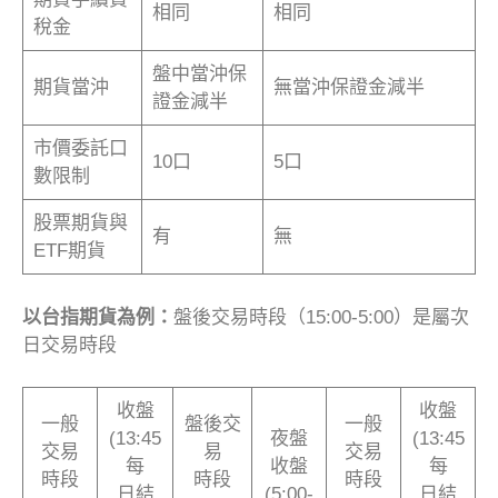
相同
相同
稅金
盤中當沖保
期貨當沖
無當沖保證金減半
證金減半
市價委託口
10口
5口
數限制
股票期貨與
有
無
ETF期貨
以台指期貨為例：
盤後交易時段（15:00-5:00）是屬次
日交易時段
收盤
收盤
一般
盤後交
一般
(13:45
夜盤
(13:45
交易
易
交易
每
收盤
每
時段
時段
時段
日結
(5:00-
日結