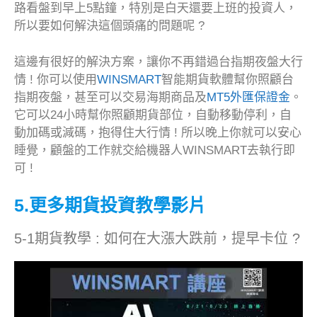
路看盤到早上5點鐘，特別是白天還要上班的投資人，
所以要如何解決這個頭痛的問題呢 ?
這邊有很好的解決方案，讓你不再錯過台指期夜盤大行
情 ! 你可以使用
WINSMART
智能期貨軟體幫你照顧台
指期夜盤，甚至可以交易海期商品及
MT5外匯保證金
。
它可以24小時幫你照顧期貨部位，自動移動停利，自
動加碼或減碼，抱得住大行情 ! 所以晚上你就可以安心
睡覺，顧盤的工作就交給機器人WINSMART去執行即
可 !
5.更多期貨投資教學影片
5-1期貨教學 : 如何在大漲大跌前，提早卡位 ?