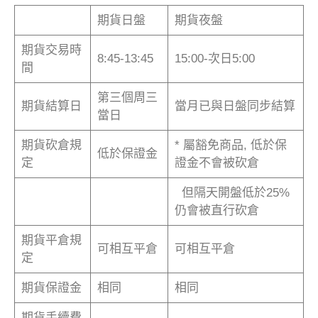
期貨日盤
期貨夜盤
期貨交易時
8:45-13:45
15:00-次日5:00
間
第三個周三
期貨結算日
當月已與日盤同步結算
當日
期貨砍倉規
* 屬豁免商品, 低於保
低於保證金
定
證金不會被砍倉
但隔天開盤低於25%
仍會被直行砍倉
期貨平倉規
可相互平倉
可相互平倉
定
期貨保證金
相同
相同
期貨手續費