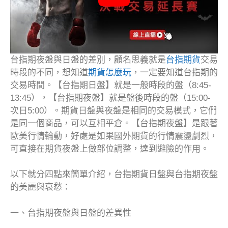
台指期夜盤與日盤的差別，顧名思義就是
台指期貨
交易
時段的不同，想知道
期貨怎麼玩
，一定要知道台指期的
交易時間。【台指期日盤】就是一般時段的盤（8:45-
13:45），【台指期夜盤】就是盤後時段的盤（15:00-
次日5:00）。期貨日盤與夜盤是相同的交易模式，它們
是同一個商品，可以互相平倉。【台指期夜盤】是跟著
歐美行情輪動，好處是如果國外期貨的行情震盪劇烈，
可直接在期貨夜盤上做部位調整，達到避險的作用。
以下就分四點來簡單介紹，台指期貨日盤與台指期夜盤
的美麗與哀愁：
一、台指期夜盤與日盤的差異性