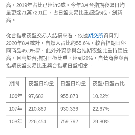
高，2019年占比已達近3成。今年3月台指期夜盤日均
量更達71萬7291口，占日盤交易比重超過5成，創新
高。
從台指期夜盤交易人結構來看，依據
期交所
資料到
2020年8月統計，自然人占比約55.6%，較台指期日盤
同商品45.9%高。此外外資參與台指期夜盤比重持續提
高，且高於台指期日盤比重，達到28%，自營商參與台
指期夜盤交易比重與台指期日盤相當。
期間
夜盤日均量
日盤日均量
夜盤/日盤占比
106年
97,682
955,873
10.22%
107年
210,889
930,336
22.67%
108年
226,454
759,792
29.80%