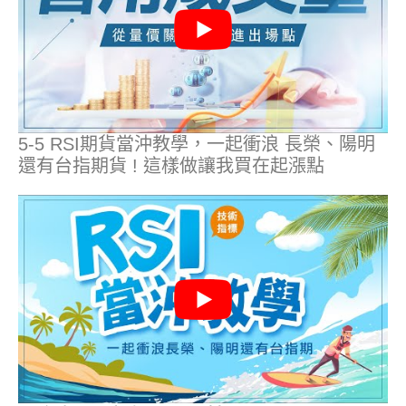
5-5 RSI期貨當沖教學，一起衝浪 長榮、陽明
還有台指期貨 ! 這樣做讓我買在起漲點