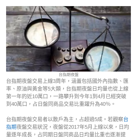
台指期夜盤
台指期夜盤交易上線3周年，涵蓋包括國外內指數、匯
率、原油與黃金等5大類，台指期夜盤日均量也從上線
第一年的近10萬口，一路攀升到今年1到4月已經突破
到40萬口，占日盤同商品交易比重躍升為40％。
台指期夜盤交易者以散戶為主，占超過5成。若觀察
台
指期
夜盤交易狀況，夜盤從2017年5月上線以來，日均
量逐年成長，占同期日盤同商品日均量比重也逐漸提