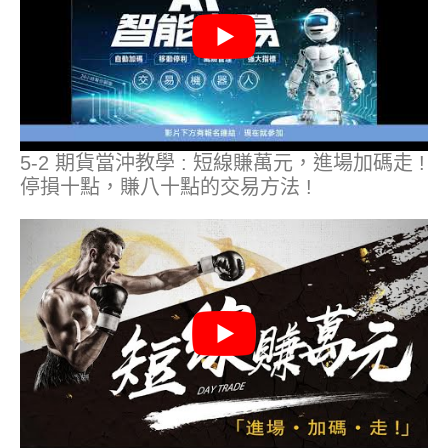
5-2 期貨當沖教學 : 短線賺萬元，進場加碼走 !
停損十點，賺八十點的交易方法 !