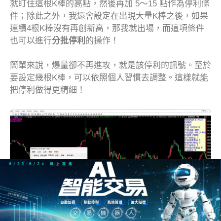
就盯住這根K棒的高點，然後再加 5～15 點作為停利條
件；除此之外，我還會設定在出現大量K棒之後，如果
連續4根K棒沒有再創新高，那我就出場，而這項條件
也可以進行
分批停利
的操作！
簡單來說，爆量卻不再進攻，就是該停利的訊號。至於
要設定幾根K棒，可以依照個人習慣去調整。這樣就能
把停利做得更精細！