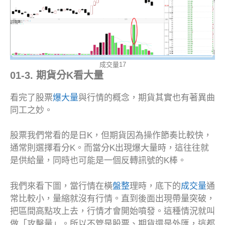
成交量17
01-3. 期貨分K看大量
看完了股票
爆大量
與行情的概念，期貨其實也有著異曲
同工之妙。
股票我們常看的是日K，但期貨因為操作節奏比較快，
通常則選擇看分K。而當分K出現爆大量時，這往往就
是供給量，同時也可能是一個反轉訊號的K棒。
我們來看下圖，當行情在橫
盤整
理時，底下的
成交量
通
常比較小，量縮就沒有行情。直到後面出現帶量突破，
把區間高點攻上去，行情才會開始噴發。這種情況就叫
做「攻擊量」。所以不管是股票、期貨還是外匯，這都