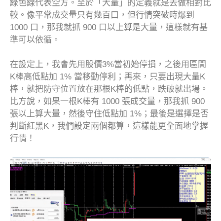
綠色線代表空方。至於「大量」的定義就是去做相對比
較。像平常成交量只有幾百口，但行情突破時爆到
1000 口，那我就抓 900 口以上算是大量，這樣就有基
準可以依循。
在設定上，我會先用股價3%當初始停損，之後用區間
K棒高低點加 1% 當移動停利；再來，只要出現大量K
棒，就把防守位置放在那根K棒的低點，跌破就出場。
比方說，如果一根K棒有 1000 張成交量，那我抓 900
張以上算大量，然後守住低點加 1%；最後是選擇是否
判斷紅黑K，我們設定兩個都算，這樣能更全面地掌握
行情！