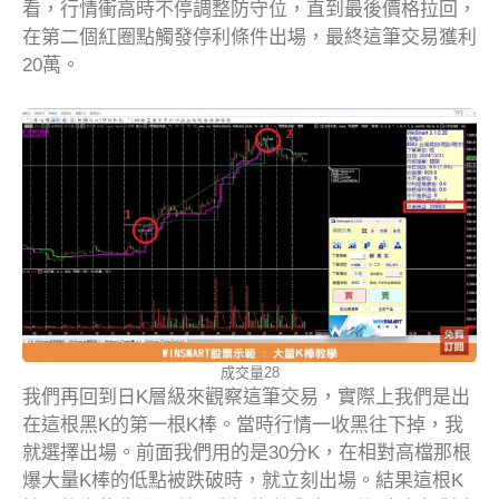
看，行情衝高時不停調整防守位，直到最後價格拉回，
在第二個紅圈點觸發停利條件出場，最終這筆交易獲利
20萬。
成交量28
我們再回到日K層級來觀察這筆交易，實際上我們是出
在這根黑K的第一根K棒。當時行情一收黑往下掉，我
就選擇出場。前面我們用的是30分K，在相對高檔那根
爆大量K棒的低點被跌破時，就立刻出場。結果這根K