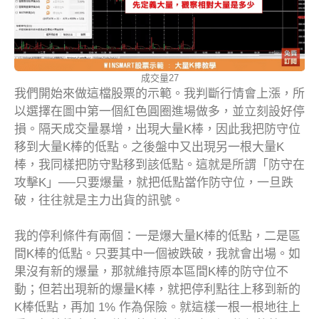
成交量27
我們開始來做這檔股票的示範。我判斷行情會上漲，所
以選擇在圖中第一個紅色圓圈進場做多，並立刻設好停
損。隔天成交量暴增，出現大量K棒，因此我把防守位
移到大量K棒的低點。之後盤中又出現另一根大量K
棒，我同樣把防守點移到該低點。這就是所謂「防守在
攻擊K」──只要爆量，就把低點當作防守位，一旦跌
破，往往就是主力出貨的訊號。
我的停利條件有兩個：一是爆大量K棒的低點，二是區
間K棒的低點。只要其中一個被跌破，我就會出場。如
果沒有新的爆量，那就維持原本區間K棒的防守位不
動；但若出現新的爆量K棒，就把停利點往上移到新的
K棒低點，再加 1% 作為保險。就這樣一根一根地往上