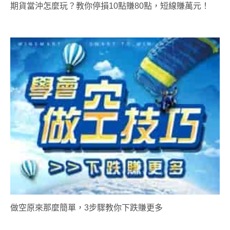
期貨當沖怎麼玩？教你停損10點賺80點，短線賺萬元！
做空原來那麼簡單，3步驟教你下跌賺更多