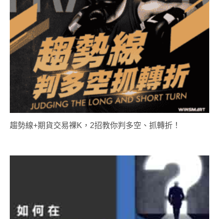
趨勢線+期貨交易裸K，2招教你判多空、抓轉折！