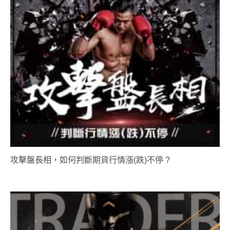
攻擊盤長相，如何判斷期貨行情漲(跌)不停 ?