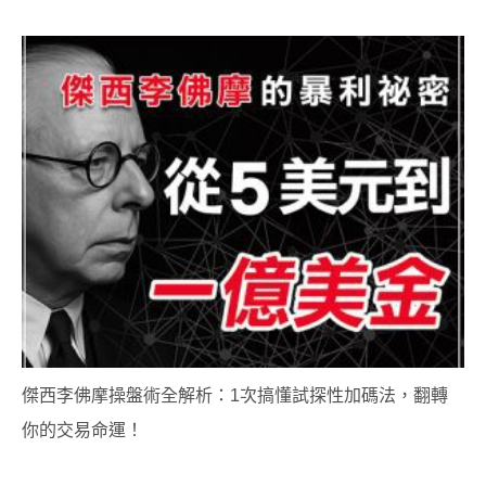
傑西李佛摩操盤術全解析：1次搞懂試探性加碼法，翻轉
你的交易命運！