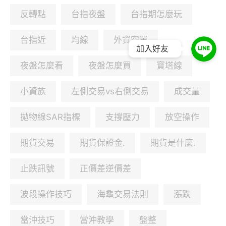
反轉點
台指夜盤
台指期怎麼玩
台指近
均線
外資空單
加入好友
夜盤怎麼看
夜盤怎麼買
寶塔線
小資族
左側交易vs右側交易
成交量
拋物線SAR指標
支撐壓力
放空操作
期貨交易
期貨保證金.
期貨是什麼.
止跌訊號
正價差逆價差
波段操作技巧
海龜交易法則
漲跌
當沖技巧
當沖教學
盤整