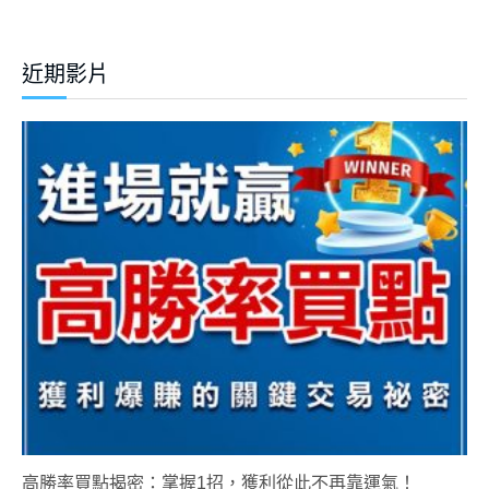
近期影片
高勝率買點揭密：掌握1招，獲利從此不再靠運氣！