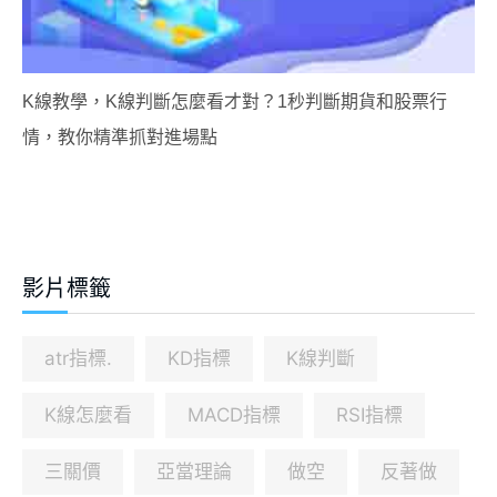
K線教學，K線判斷怎麼看才對？1秒判斷期貨和股票行
情，教你精準抓對進場點
影片標籤
atr指標.
KD指標
K線判斷
K線怎麼看
MACD指標
RSI指標
三關價
亞當理論
做空
反著做