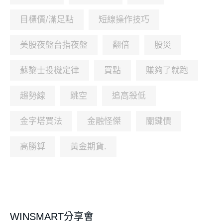
目標價/滿足點
短線操作技巧
美股夜盤台指夜盤
翻倍
股災
蘇黎士投機定律
買點
賺夠了就跑
趨勢線
跳空
追高殺低
金字塔買法
金融怪傑
關鍵價
高勝算
黃金期貨.
WINSMART分享會