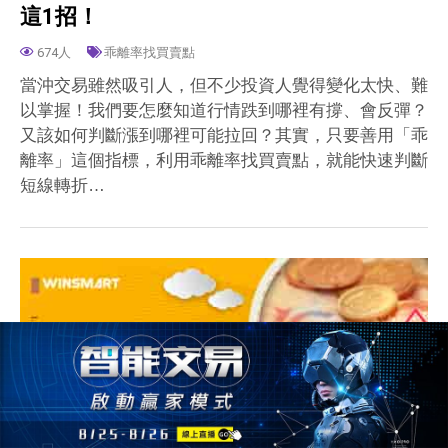
這1招！
674人
乖離率找買賣點
當沖交易雖然吸引人，但不少投資人覺得變化太快、難
以掌握！我們要怎麼知道行情跌到哪裡有撐、會反彈？
又該如何判斷漲到哪裡可能拉回？其實，只要善用「乖
離率」這個指標，利用乖離率找買賣點，就能快速判斷
短線轉折…