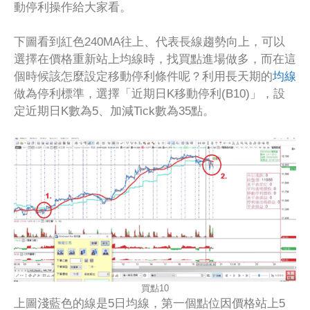
動停利操作給大家看。
下圖看到紅色240MA往上、代表長線趨勢向上，可以
選擇在價格重新站上均線時，找買點進場做多，而在這
個時候該怎麼設定移動停利條件呢？利用長天期的
均線
做為停利標準，選擇「近期日K移動停利(B10)」，設
定近期日K數為5、加減Tick數為35點。
買點10
上圖淺藍色的線是5日均線，第一個點位因價格站上5