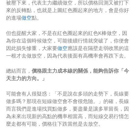
被壓下來，代表主力繼續做空，所以價格回測又被打下
來的反轉點，也就是上圖紅色圈起來的地方，會是你好
的進場
做空
點。
但也提醒大家，不是在紅色圈起來的紅色K棒做空，因
為你在這個時候做空，可能後續行情就突破了，你便會
因此損失慘重，大家要
做空
應該是在隔壁走弱收黑的這
一根才去做放空，因為代表後面有高機率會再跌下去。
總結而言，
價格跟主力成本線的關係，能夠告訴你「今
天主力的方向。」
可能會有人很疑惑：「不是說在多頭的走勢下，長線要
做多嗎？那現在短線做空會不會很危險。」的確，長線
而言我們是進場找買點做多，要盡量是讓多單留長，因
為未來出現新的高點的機率相當高，而短線交易行情怎
麼走都有可能，價格往下跌當然是去放空。