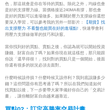
色，那這就會是你在等待的買點。除此之外，均線也會
是好的支撐壓力線。當價格接近240MA有撐，那也會
是好的買點可以進場做多。如果關於壓力支撐線你還想
要深入學習，可以參考我的另外一部影片：
【期貨】找
出支撐壓力 不看盤也能買在好的進場點!
，快速學會利
用壓力支撐線做單的技巧和訣竅。
當你找到好的買點、賣點之後，你認為就可以開始投資
賺錢、財富自由了嗎？如果你現在就這樣想，那只能跟
你說「還早得很！」找到對的買點只是一個開始，後面
你還有很多的狀況必須去面對。
什麼時候該停損？什麼時候又該停利？我到底該賺多少
錢？這些問題你有思考過了嗎 ? 所以在我們知道如何
找買點以後，下一步要帶大家準備好你自己的「交易計
畫」，讓你離財富自由越來越靠近。
買點02：訂定高勝率交易計畫