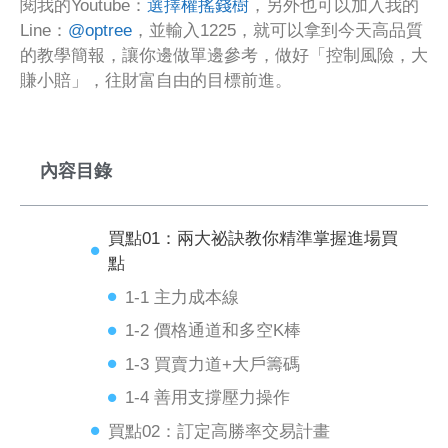
閱我的Youtube：
選擇權搖錢樹
，另外也可以加入我的
Line：
@optree
，並輸入1225，就可以拿到今天高品質
的教學簡報，讓你邊做單邊參考，做好「控制風險，大
賺小賠」，往財富自由的目標前進。
內容目錄
買點01：兩大祕訣教你精準掌握進場買
點
1-1 主力成本線
1-2 價格通道和多空K棒
1-3 買賣力道+大戶籌碼
1-4 善用支撐壓力操作
買點02：訂定高勝率交易計畫