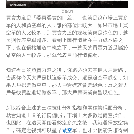
買點04
買賣力道是「委買委賣的口差」，也就是說市場上買多
單的人和買空單的人，誰的部位比較大，如果市場上買
空單的人比較多，那買賣力道的線段就會是綠色的，越
長則代表空單越多。看到上圖行情皆在主力成本線之
下，也在價格通道中軌之下，一整天的買賣力道是屬於
做空的人比較多，那就代表目前行情偏弱。
知道今日的買賣力道之後，你還必須去掌握大戶籌碼，
告訴你今天大戶是以追多單成交、還是追空單成交，如
果大戶都是做空單，那大戶籌碼就會是綠色；反之若大
戶是找買點進場做多單，那大戶籌碼就會呈現紅色。
所以綜合上述的三種技術分析指標和兩種籌碼面分析，
就會知道上圖的行情偏弱，市場上大多數是偏空操作。
也因此，在這天開始看盤沒多久之後，我就選擇放空操
作，確定之後就可以盡早
做空
單，也才比較能夠賺得到