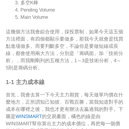
多空K棒
Pending Volume
Main Volume
這幾個方法我會綜合使用，採投票制，如果今天這五個
方法裡面，有四個都顯示要做多，那我今天就會是找買
點進場做多。而要判斷多空，不論你是要做短線或長
線，都會使用兩大方法，分別是「籌碼面」加「技術分
析」，而我剛剛列的五種方法，1～3是技術分析，4～
5則是籌碼分析。
1-1 主力成本線
首先，我會去算一下今天主力期貨，每天做單均價在什
麼地方，正所謂知己知彼、百戰百勝，當我知道對手的
成本在哪裡之後，我也才更有辦法去贏過我的對手。下
圖是
WINSMART
的交易畫面，橘色的線是由
WINSMART幫你算出主力的成本價位，再把每一個價