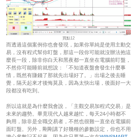
買點12
而透過這個案例你也會發現，如果你單純是使用主動交
易，沒有程式幫你盯盤，那這一段你可能就沒辦法抱這
麼長一段，除非你白天和黑夜都一直坐在電腦前盯盤，
不然你可能睡前就想說：「不知道夜盤會發生什麼事
情，既然有賺錢了那就先出場好了。」出場之後去睡
覺，隔天起來才後悔莫及，因為太快出場，後面好一大
段都沒有吃到。
所以這就是為什麼我會說，「主觀交易加程式交易」是
未來的趨勢。畢竟現代人越來越忙，每天24小時都不
夠用，除非是全職交易者，不然也很難一直坐在電腦前
面盯盤。另外，剛剛講了好幾種的參數設定，你也不用
擔心參數記不起來，因為你只要第一次在
WINSMART