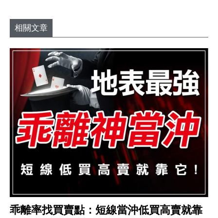
相關文章
乖離率找買賣點：短線當沖低買高賣就靠