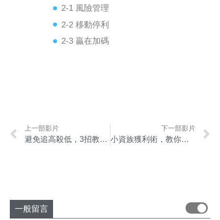
2-1 風險管理
2-2 移動停利
2-3 贏在加碼
上一部影片
下一部影片
避免追高殺低，3招教你如何買在「好的進場點」
小資族獲利術，教你用10萬元操作台指期
一般留言