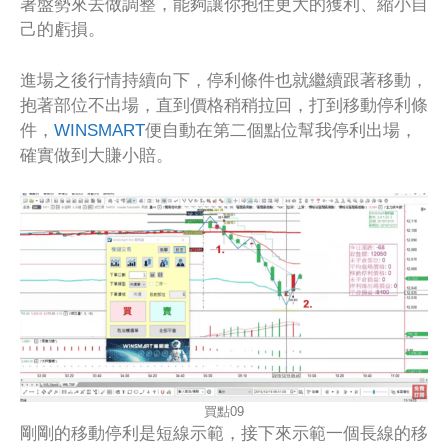
著盤勢來去做調整，能夠讓你抱住更大的獲利、縮小自
己的虧損。
進場之後行情持續向下，停利條件也就繼續跟著移動，
抱著部位不出場，直到價格稍稍拉回，打到移動停利條
件，
WINSMART
便自動在第二個點位幫我停利出場，
確實做到大賺小賠。
買點09
剛剛的移動停利是短線示範，接下來示範一個長線的移