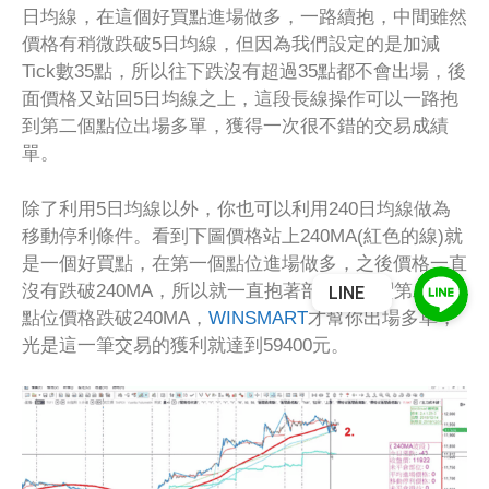
日均線，在這個好買點進場做多，一路續抱，中間雖然
價格有稍微跌破5日均線，但因為我們設定的是加減
Tick數35點，所以往下跌沒有超過35點都不會出場，後
面價格又站回5日均線之上，這段長線操作可以一路抱
到第二個點位出場多單，獲得一次很不錯的交易成績
單。
除了利用5日均線以外，你也可以利用240日均線做為
移動停利條件。看到下圖價格站上240MA(紅色的線)就
是一個好買點，在第一個點位進場做多，之後價格一直
沒有跌破240MA，所以就一直抱著部位，直到第二個
LINE
點位價格跌破240MA，
WINSMART
才幫你出場多單，
光是這一筆交易的獲利就達到59400元。