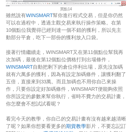
買點14
雖然說有
WINSMART
幫你進行程式交易，但是你仍然
可以在過程中，透過主觀交易來執行操作策略。在第
10個點位我覺得已經到達一個不錯的獲利，所以先主
動部分平倉，吃下一部份的獲利放入口袋。
接著行情繼續走，WINSMART又在第11個點位幫我再
次加碼，最後在第12個點位價格打到出場條件，
WINSMART
自動把剩下的倉位停利出場，原先沒加碼
就有六萬多的獲利，因為有設定加碼條件，讓獲利翻了
五倍，直接來到33萬。而且加碼也不用你自己來操
作，只要你設定好加碼條件，WINSMART便能夠依照
你所設定的參數來幫你執行，省時不費力的交易計畫，
你怎麼會不想試試看呢？
看完今天的教學，你自己的交易計畫有沒有越來越清晰
了呢？如果你想要看更多的
期貨教學
影片，不要忘記訂