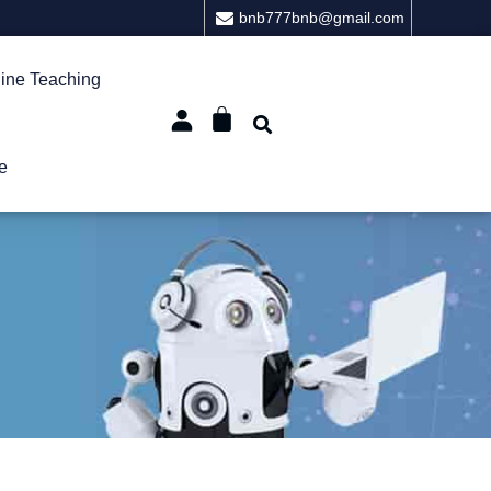
bnb777bnb@gmail.com
ine Teaching
e