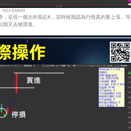
KDJ+EMA03
停，呈現一個大的長紅K，這時候我認為行情真的要上漲，等
以我又去做買進。