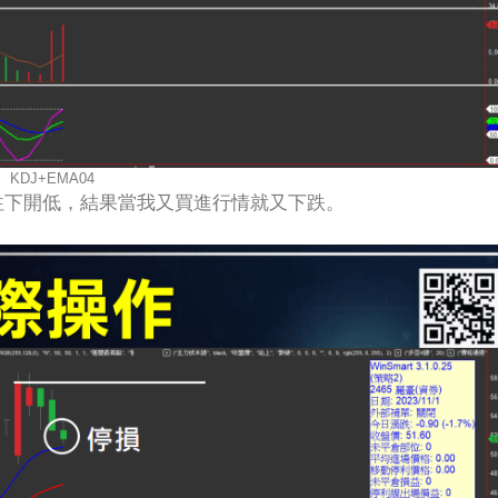
KDJ+EMA04
往下開低，結果當我又買進行情就又下跌。