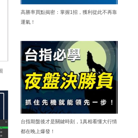
高勝率買點揭密：掌握1招，獲利從此不再靠
運氣！
圖
台指期盤後才是關鍵時刻，1真相看懂大行情
都在晚上爆發！