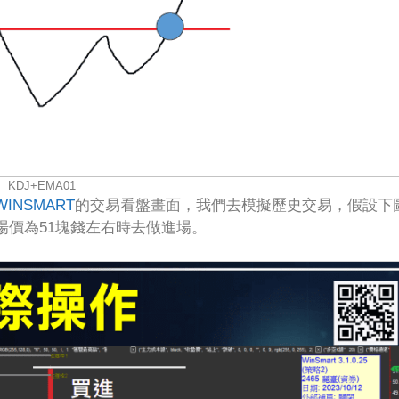
KDJ+EMA01
WINSMART
的交易看盤畫面，我們去模擬歷史交易，假設下
場價為51塊錢左右時去做進場。