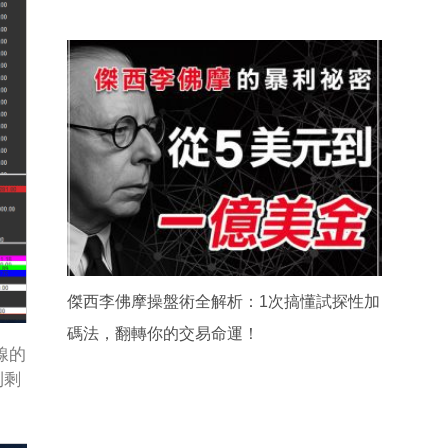
傑西李佛摩操盤術全解析：1次搞懂試探性加
碼法，翻轉你的交易命運！
線的
到剩