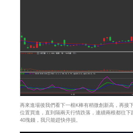
再來進場後我們看下一根K棒有稍微創新高，再接
位置買進，直到隔兩天行情跌落，連續兩根都往下
40塊錢，我只能趕快停損。