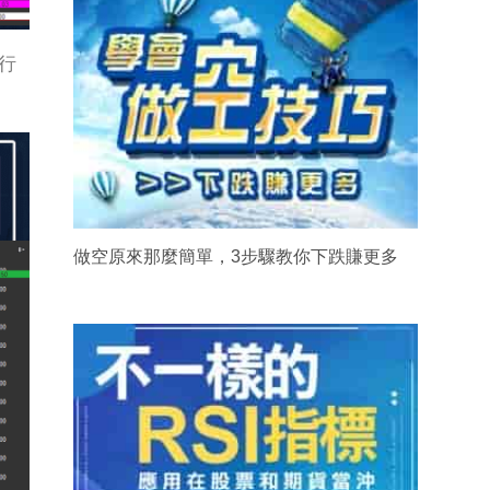
行
做空原來那麼簡單，3步驟教你下跌賺更多