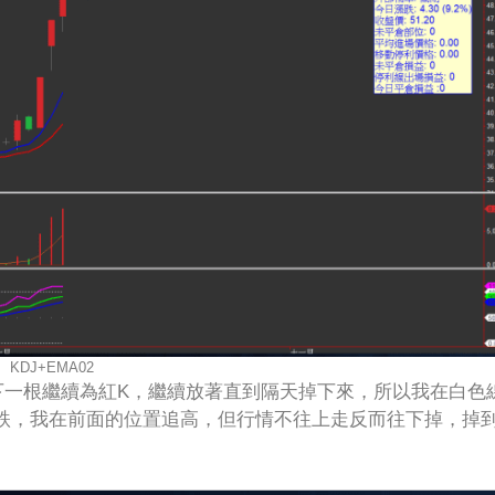
KDJ+EMA02
下一根繼續為紅K，繼續放著直到隔天掉下來，所以我在白色
跌，我在前面的位置追高，但行情不往上走反而往下掉，掉