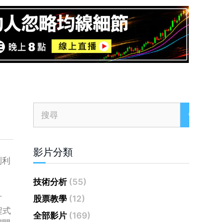
影片分類
到利
技術分析
(55)
方
股票教學
(12)
程式
全部影片
(169)