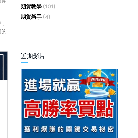
們開
期貨教學
(101)
期貨新手
(4)
現，
們的
近期影片