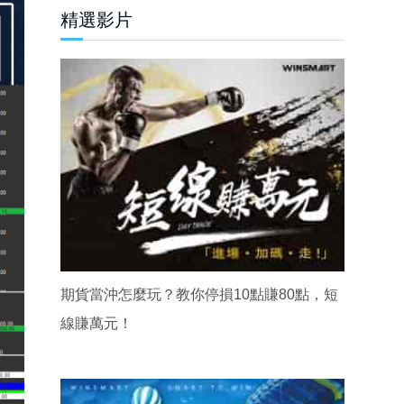
精選影片
期貨當沖怎麼玩？教你停損10點賺80點，短
線賺萬元！