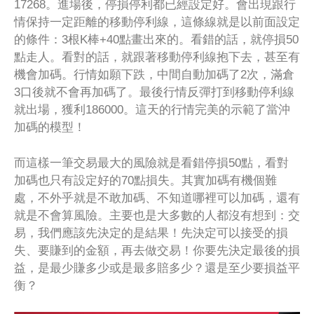
17268。進場後，停損停利都已經設定好。會出現跟行
情保持一定距離的移動停利線，這條線就是以前面設定
的條件：3根K棒+40點畫出來的。看錯的話，就停損50
點走人。看對的話，就跟著移動停利線抱下去，甚至有
機會加碼。行情如願下跌，中間自動加碼了2次，滿倉
3口後就不會再加碼了。最後行情反彈打到移動停利線
就出場，獲利186000。這天的行情完美的示範了當沖
加碼的模型！
而這樣一筆交易最大的風險就是看錯停損50點，看對
加碼也只有設定好的70點損失。其實加碼有機個難
處，不外乎就是不敢加碼、不知道哪裡可以加碼，還有
就是不會算風險。主要也是大多數的人都沒有想到：交
易，我們應該先決定的是結果！先決定可以接受的損
失、要賺到的金額，再去做交易！你要先決定最後的損
益，是最少賺多少或是最多賠多少？還是至少要損益平
衡？