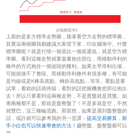
台指期當沖3
上面的是多方標準走勢圖，接著看空方走勢的標準圖，
其實這兩個圖我都建議大家背下來，印在腦海中。什麼
標準圖呢？就是行情一個底比一個底還低，就是空方標
準圖。看到這種走勢就要盡量抱住部位，用移動停利的
條件的方式抱住一個波段的獲利。如果太早停利出場，
可能就做不了整段。而移動停利條件有很多種，有可能
是均線或是K棒高底點、轉折高低點…等等。重點是要
試單，看錯的話就停損，看對的話把握機會把部位抱出
去！所以只要看到這兩種走勢，不是賣盤就是買盤。如
果兩種都不是，那就是盤整盤了！不是多就是空，不然
就雙巴，這三種輪流跑。那當然，如果是遇到盤整盤的
話，或許就可以參考我的另一堂課：
提高交易勝算，新
手小白也可以快速學會的方法！
趨勢盤、盤整盤都可以