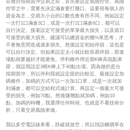
在做台指期當沖交易之前，首先要設定風險控管。風險
控管之中，需要先決定滿倉要打幾口。這要視每個人的
資金為主，交易大小台的口數也會有所不同。例如設定
一次打1口滿倉3口，或是一次打2口滿倉6口，都可以
自行決定。接著設定可接受的單筆最大損失，以及當日
可接受的最大損失。建議可以總資金的幾%來思考，才
不會無意間造成過多損失。然後設定初始停損，這也是
可以自行決定。但如果設定太小就比較容易停損，那進
場點就要越好才能避免。停利條件用近期K棒高低點來
跟，假設我設定3根K棒上下40點出場。因為做的是台
指期當沖，所以停利我就設定跟的比較近。最後設定加
碼條件，加碼的方式可以一次加1口單，或是一次就加
到滿倉，都可以交給程式做計算。再設定一個最大可接
受的損失，例如70點。然後賺幾點就加碼，例如10
點。加碼的時機，我選擇任何時候。也就是不看技術分
析，只看交易風險來做。
我以多空電話線來看，跌破就放空，所以預設觸價單在