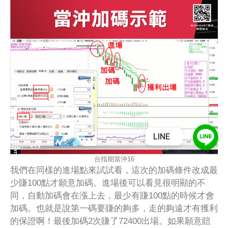
LINE
台指期當沖16
我們在同樣的進場點來試試看，這次的加碼條件改成最
少賺100點才願意加碼。進場後可以看見很明顯的不
同，自動加碼會在漲上去，最少有賺100點的時候才會
加碼。也就是說第一碼要賺的夠多，走的夠遠才有獲利
的保證啊！最後加碼2次賺了72400出場。如果願意賠