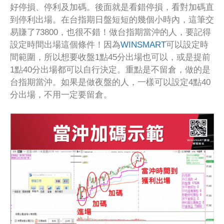
好停損、停利及加碼。後面就是看錯停損，看對加碼直
到停利出場。在台指期日盤短短的幾個小時內，這筆交
易賺了73800，也很不錯！做台指期當沖的人，要記得
設定時間出場這個條件！因為
WINSMART
可以設定時
間範圍，所以想要收盤1點45分出場也可以，或是提前
1點40分出場都可以自行決定。重點是不留倉，做的是
台指期當沖。如果是做夜盤的人，一樣可以設定4點40
分出場，不用一定要留倉。