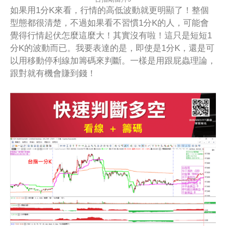
如果用1分K來看，行情的高低波動就更明顯了！整個
型態都很清楚，不過如果看不習慣1分K的人，可能會
覺得行情起伏怎麼這麼大！其實沒有啦！這只是短短1
分K的波動而已。我要表達的是，即使是1分K，還是可
以用移動停利線加籌碼來判斷。一樣是用跟屁蟲理論，
跟對就有機會賺到錢！