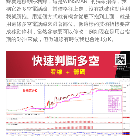
線就是移動停利線，這是WINSMART的獨家指標，我
稱它為多空電話線。當價格往上走，沒有跌破移動停利
我就續抱。用這個方式就有機會從底下抱到上面，就是
用這條多空電話線來跟著部位。像這樣的技術指標要當
成移動停利，當然參數要可以修改！例如現在是用台指
期的5分K來做，但做短線有時候我也會用1分K。