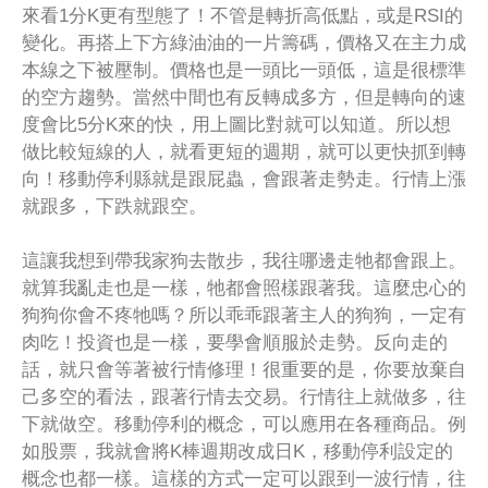
來看1分K更有型態了！不管是轉折高低點，或是RSI的
變化。再搭上下方綠油油的一片籌碼，價格又在主力成
本線之下被壓制。價格也是一頭比一頭低，這是很標準
的空方趨勢。當然中間也有反轉成多方，但是轉向的速
度會比5分K來的快，用上圖比對就可以知道。所以想
做比較短線的人，就看更短的週期，就可以更快抓到轉
向！移動停利縣就是跟屁蟲，會跟著走勢走。行情上漲
就跟多，下跌就跟空。
這讓我想到帶我家狗去散步，我往哪邊走牠都會跟上。
就算我亂走也是一樣，牠都會照樣跟著我。這麼忠心的
狗狗你會不疼牠嗎？所以乖乖跟著主人的狗狗，一定有
肉吃！投資也是一樣，要學會順服於走勢。反向走的
話，就只會等著被行情修理！很重要的是，你要放棄自
己多空的看法，跟著行情去交易。行情往上就做多，往
下就做空。移動停利的概念，可以應用在各種商品。例
如股票，我就會將K棒週期改成日K，移動停利設定的
概念也都一樣。這樣的方式一定可以跟到一波行情，往