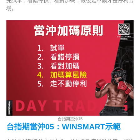
先試單，看錯停損、看對加碼，最後走不動才是停利出
場。
台指期當沖15
台指期當沖05：WINSMART示範