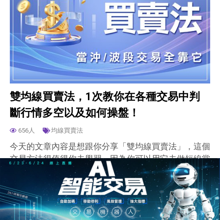
雙均線買賣法，1次教你在各種交易中判
斷行情多空以及如何操盤！
656人
均線買賣法
今天的文章內容是想跟你分享「雙均線買賣法」，這個
交易方法很值得你去學習，因為你可以用它去做短線當
沖或是做波段，當然也可以應用在股票、期貨跟選擇權
上面，各種商品都可以應用，相信你只要學會後就能妥
善利用在…