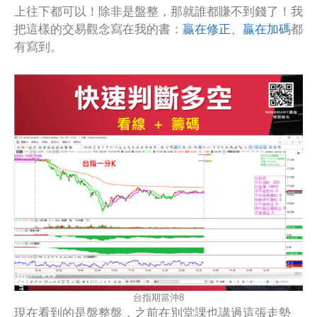
上往下都可以！除非是盤整，那就誰都賺不到錢了！我
把這樣的交易觀念寫在我的書：
贏在修正
、
贏在加碼
都
有寫到。
台指期當沖8
現在看到的是盤整盤，之前在別堂課也講過這張走勢