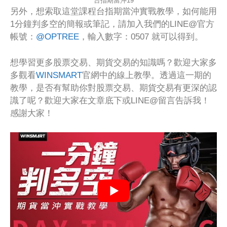
台指期當沖19
另外，想索取這堂課程台指期當沖實戰教學，如何能用
1分鐘判多空的簡報或筆記，請加入我們的LINE@官方
帳號：
@OPTREE
，輸入數字：0507 就可以得到。
想學習更多股票交易、期貨交易的知識嗎？歡迎大家多
多觀看
WINSMART
官網中的線上教學。透過這一期的
教學，是否有幫助你對股票交易、期貨交易有更深的認
識了呢？歡迎大家在文章底下或LINE@留言告訴我！
感謝大家！