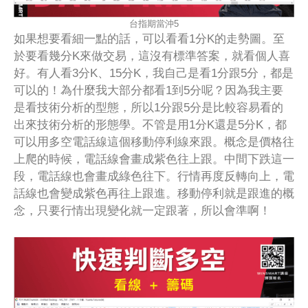
台指期當沖5
如果想要看細一點的話，可以看看1分K的走勢圖。至
於要看幾分K來做交易，這沒有標準答案，就看個人喜
好。有人看3分K、15分K，我自己是看1分跟5分，都是
可以的！為什麼我大部分都看1到5分呢？因為我主要
是看技術分析的型態，所以1分跟5分是比較容易看的
出來技術分析的形態學。不管是用1分K還是5分K，都
可以用多空電話線這個移動停利線來跟。概念是價格往
上爬的時候，電話線會畫成紫色往上跟。中間下跌這一
段，電話線也會畫成綠色往下。行情再度反轉向上，電
話線也會變成紫色再往上跟進。移動停利就是跟進的概
念，只要行情出現變化就一定跟著，所以會準啊！