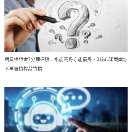
期貨保證金7分鐘速解：水能載舟亦能覆舟，3核心知識讓你
不再被槓桿敲竹槓