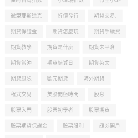
富時台灣指數
小道瓊指數
微型小SP
微型那斯達克
折價發行
期貨交易.
期貨保證金
期貨怎麼玩
期貨手續費
期貨教學
期貨是什麼
期貨未平倉
期貨當沖
期貨結算日
期貨英文
期貨風險
歐元期貨
海外期貨
程式交易
美股開盤時間
股息
股票入門
股票初學者
股票期貨
股票期貨保證金
股票股利
證券開戶