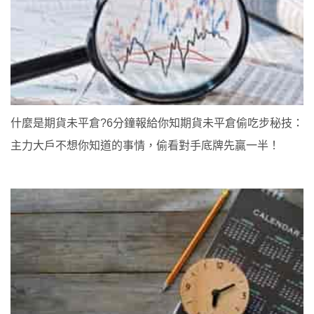
什麼是期貨未平倉?6分鐘報給你知期貨未平倉偷吃步秘技：
主力大戶不想你知道的事情，偷看對手底牌先贏一半！