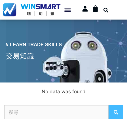
// LEARN TRADE SKILLS
交易知識
No data was found