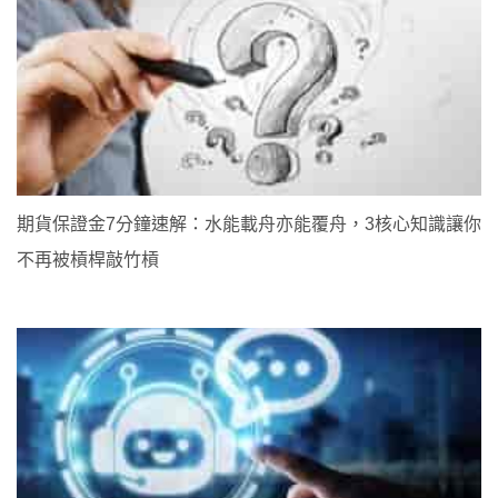
期貨保證金7分鐘速解：水能載舟亦能覆舟，3核心知識讓你
不再被槓桿敲竹槓