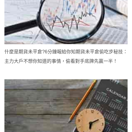
什麼是期貨未平倉?6分鐘報給你知期貨未平倉偷吃步秘技：
主力大戶不想你知道的事情，偷看對手底牌先贏一半！