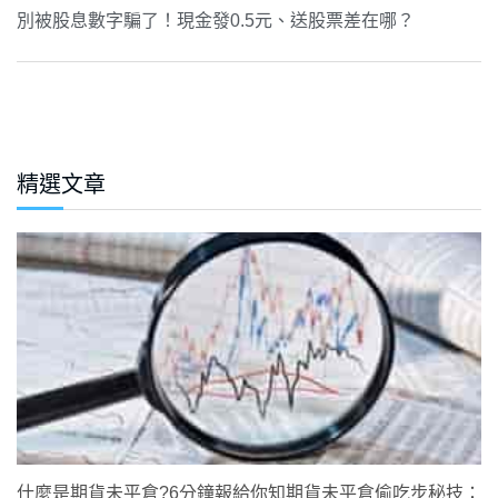
別被股息數字騙了！現金發0.5元、送股票差在哪？
精選文章
什麼是期貨未平倉?6分鐘報給你知期貨未平倉偷吃步秘技：