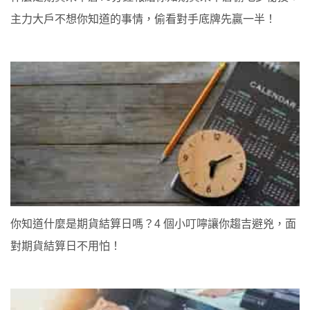
主力大戶不想你知道的事情，偷看對手底牌先贏一半！
你知道什麼是期貨結算日嗎？4 個小叮嚀讓你趨吉避兇，面
對期貨結算日不用怕！