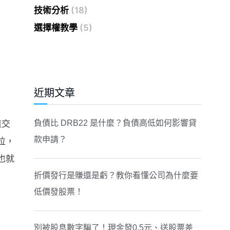
技術分析
(18)
選擇權教學
(5)
近期文章
道交
負債比 DRB22 是什麼？負債高低如何影響貸
款申請？
位，
也就
折價發行是賺還是虧？教你看懂公司為什麼要
低價發股票！
別被股息數字騙了！現金發0.5元、送股票差