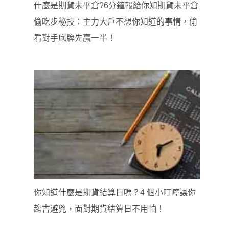
什麼是期貨未平倉?6分鐘報給你知期貨未平倉
偷吃步秘技：主力大戶不想你知道的事情，偷
看對手底牌先贏一半！
你知道什麼是期貨結算日嗎？4 個小叮嚀讓你
趨吉避兇，面對期貨結算日不用怕！