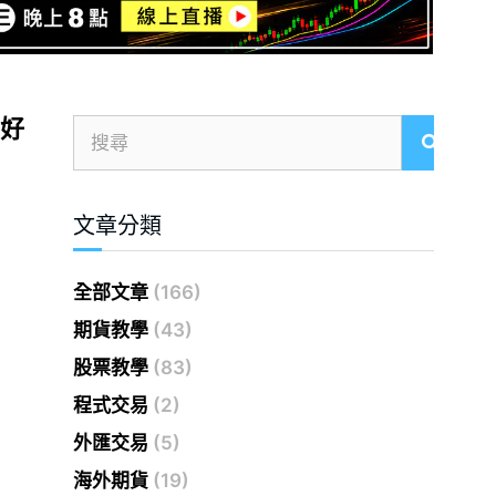
底好
文章分類
全部文章
(166)
期貨教學
(43)
股票教學
(83)
程式交易
(2)
外匯交易
(5)
海外期貨
(19)