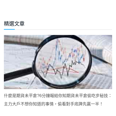
精選文章
什麼是期貨未平倉?6分鐘報給你知期貨未平倉偷吃步秘技：
主力大戶不想你知道的事情，偷看對手底牌先贏一半！