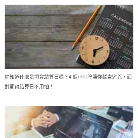
你知道什麼是期貨結算日嗎？4 個小叮嚀讓你趨吉避兇，面
對期貨結算日不用怕！