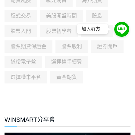
期貨風險
歐元期貨
海外期貨
程式交易
美股開盤時間
股息
加入好友
股票入門
股票初學者
股票期貨
股票期貨保證金
股票股利
證券開戶
道瓊電子盤
選擇權手續費
選擇權未平倉
黃金期貨
WINSMART分享會