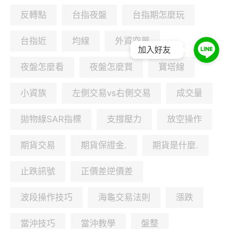
反轉點
台指夜盤
台指期怎麼玩
台指近
均線
外資空單
加入好友
夜盤怎麼看
夜盤怎麼買
寶塔線
小資族
左側交易vs右側交易
成交量
拋物線SAR指標
支撐壓力
放空操作
期貨交易
期貨保證金.
期貨是什麼.
止跌訊號
正價差逆價差
波段操作技巧
海龜交易法則
漲跌
當沖技巧
當沖教學
盤整