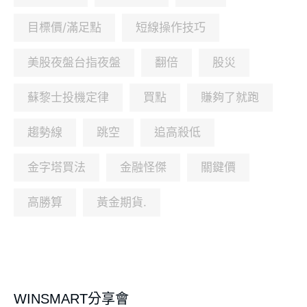
目標價/滿足點
短線操作技巧
美股夜盤台指夜盤
翻倍
股災
蘇黎士投機定律
買點
賺夠了就跑
趨勢線
跳空
追高殺低
金字塔買法
金融怪傑
關鍵價
高勝算
黃金期貨.
WINSMART分享會