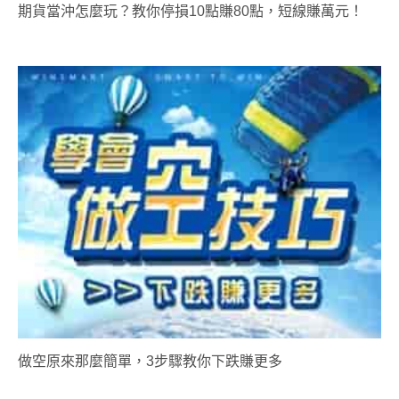
期貨當沖怎麼玩？教你停損10點賺80點，短線賺萬元！
做空原來那麼簡單，3步驟教你下跌賺更多