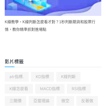
K線教學，K線判斷怎麼看才對？1秒判斷期貨和股票行
情，教你精準抓對進場點
影片標籤
atr指標.
KD指標
K線判斷
K線怎麼看
MACD指標
RSI指標
三關價
亞當理論
做空
反著做