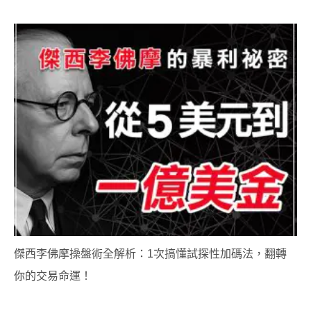
傑西李佛摩操盤術全解析：1次搞懂試探性加碼法，翻轉
你的交易命運！