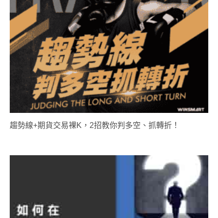
趨勢線+期貨交易裸K，2招教你判多空、抓轉折！