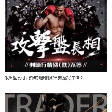
攻擊盤長相，如何判斷期貨行情漲(跌)不停 ?