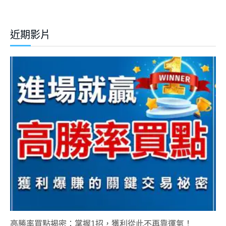
近期影片
高勝率買點揭密：掌握1招，獲利從此不再靠運氣！