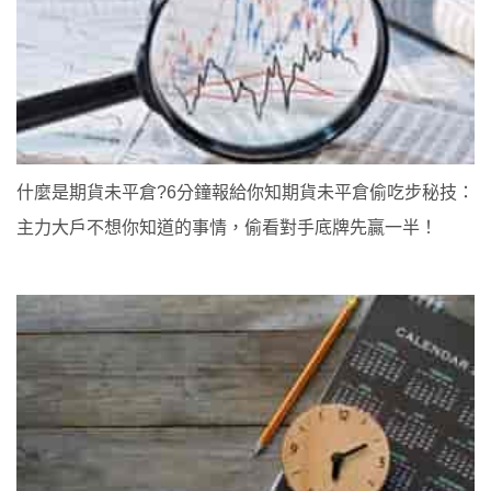
什麼是期貨未平倉?6分鐘報給你知期貨未平倉偷吃步秘技：
主力大戶不想你知道的事情，偷看對手底牌先贏一半！