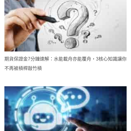
期貨保證金7分鐘速解：水能載舟亦能覆舟，3核心知識讓你
不再被槓桿敲竹槓