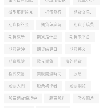
富時台灣指數
小道瓊指數
微型小SP
微型那斯達克
折價發行
期貨交易.
期貨保證金
期貨怎麼玩
期貨手續費
期貨教學
期貨是什麼
期貨未平倉
期貨當沖
期貨結算日
期貨英文
期貨風險
歐元期貨
海外期貨
程式交易
美股開盤時間
股息
股票入門
股票初學者
股票期貨
股票期貨保證金
股票股利
證券開戶