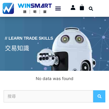
// LEARN TRADE SKILLS
交易知識
No data was found