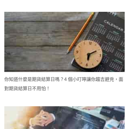
你知道什麼是期貨結算日嗎？4 個小叮嚀讓你趨吉避兇，面
對期貨結算日不用怕！