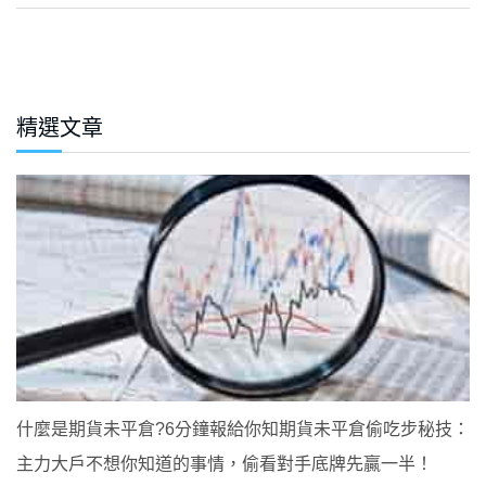
精選文章
什麼是期貨未平倉?6分鐘報給你知期貨未平倉偷吃步秘技：
主力大戶不想你知道的事情，偷看對手底牌先贏一半！