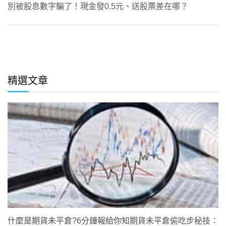
別被股息數字騙了！現金發0.5元、送股票差在哪？
精選文章
什麼是期貨未平倉?6分鐘報給你知期貨未平倉偷吃步秘技：