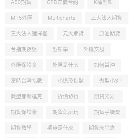
A50期貨
CFD差價合約
K棒型態
MT5外匯
Multicharts
三大法人期貨
三大法人選擇權
元大期貨
原油期貨
台指期夜盤
型態學
外匯交易
外匯保證金
外匯是什麼
如何當沖
富時台灣指數
小道瓊指數
微型小SP
微型那斯達克
折價發行
期貨交易.
期貨保證金
期貨怎麼玩
期貨手續費
期貨教學
期貨是什麼
期貨未平倉