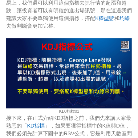
易上，我們還可以利用這個指標去抓行情的超漲和超
跌，讓投資者可以有明確的進出場訊號，那在這邊我們
建議大家不要單獨使用這個指標，搭配
K棒型態
和
均線
去做判斷會更加完整。
KDJ指標01
接下來，在正式介紹KDJ指標之前，我們先來講大家最
熟悉的「
KD指標
」，如果要獲得指標中的K值與D值，
我們必須先計算下圖中的RSV公式，它是利用天數區間