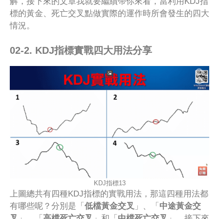
解，接下來的文章我就要繼續帶你來看，當利用KDJ指
標的黃金、死亡交叉點做實際的運作時所會發生的四大
情況。
02-2. KDJ指標實戰四大用法分享
KDJ指標13
上圖總共有四種KDJ指標的實戰用法，那這四種用法都
有哪些呢？分別是「
低檔黃金交叉
」、「
中途黃金交
叉
」、「
高檔死亡交叉
」和「
中檔死亡交叉
」，接下來