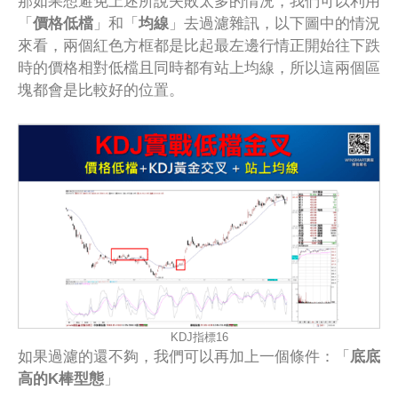
那如果想避免上述所說失敗太多的情況，我們可以利用
「
價格低檔
」和「
均線
」去過濾雜訊，以下圖中的情況
來看，兩個紅色方框都是比起最左邊行情正開始往下跌
時的價格相對低檔且同時都有站上均線，所以這兩個區
塊都會是比較好的位置。
KDJ指標16
如果過濾的還不夠，我們可以再加上一個條件：「
底底
高的K棒型態
」