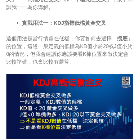
讓我一一為你講解。
實戰用法一：KDJ指標低檔黃金交叉
這個用法是當行情處在低檔，你要如何去選擇「
撈底
」
的位置，這邊一般定義的低檔為KD值小於20或J值小於
0的情況，但我會建議你應該要看K棒位置來做決定會
比較準確，也會比較有勝算。