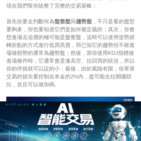
現在我們幫你統整了完整的交易策略：
首先你要去判斷何為
盤整盤
與
趨勢盤
，不只是看的盤型
要夠多，你也要知道它們是如何被定義的；其次，你會
想進場去追價的極可能是盤整盤，這時可以使用逆勢抓
轉折點的方式進行低買高賣，而已知它的趨勢但不敢進
場做順勢的通常為趨勢盤；然後，當你使用KDJ指標做
進場條件時，它通常會是逢高空、拉回買的狀況，所以
你的停損就可以設的小；最後，由於風險有限，你單筆
交易的損失要控制在本金的2%內，盡可能去拉開賺賠
比，並且可以做加碼。