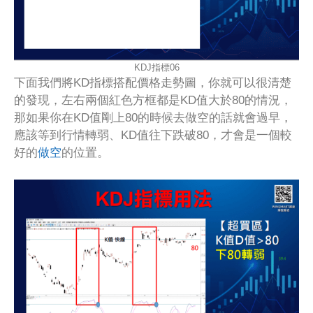
KDJ指標06
下面我們將KD指標搭配價格走勢圖，你就可以很清楚
的發現，左右兩個紅色方框都是KD值大於80的情況，
那如果你在KD值剛上80的時候去做空的話就會過早，
應該等到行情轉弱、KD值往下跌破80，才會是一個較
好的
做空
的位置。