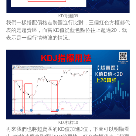
KDJ指標09
我們一樣搭配價格走勢圖進行比對，三個紅色方框都代
表的是超賣區，而當KD值從藍色點位往上超過20，就
表示是一個行情轉強的情況。
KDJ指標10
再來我們也將超賣區的KD值加進J值，下圖可以明顯看