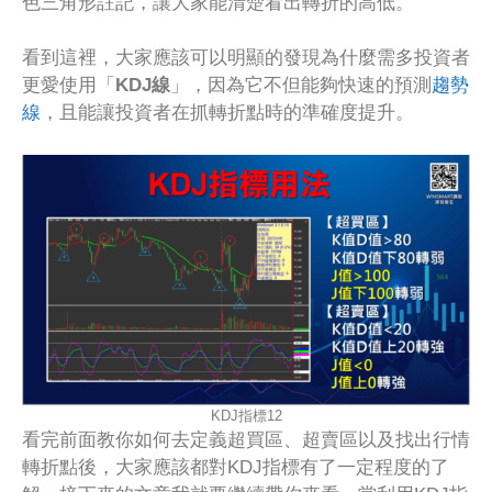
色三角形註記，讓大家能清楚看出轉折的高低。
看到這裡，大家應該可以明顯的發現為什麼需多投資者
更愛使用「
KDJ線
」，因為它不但能夠快速的預測
趨勢
線
，且能讓投資者在抓轉折點時的準確度提升。
KDJ指標12
看完前面教你如何去定義超買區、超賣區以及找出行情
轉折點後，大家應該都對KDJ指標有了一定程度的了