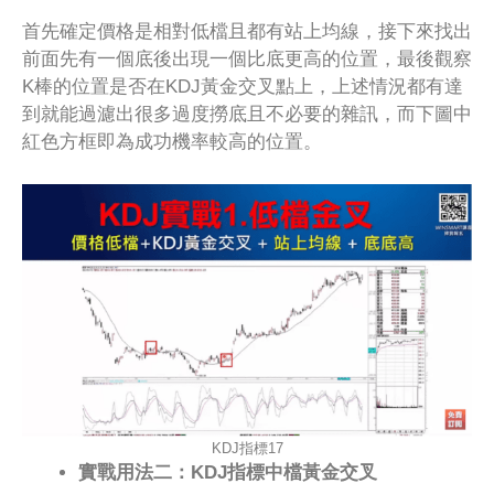
首先確定價格是相對低檔且都有站上均線，接下來找出
前面先有一個底後出現一個比底更高的位置，最後觀察
K棒的位置是否在KDJ黃金交叉點上，上述情況都有達
到就能過濾出很多過度撈底且不必要的雜訊，而下圖中
紅色方框即為成功機率較高的位置。
KDJ指標17
實戰用法二：KDJ指標中檔黃金交叉