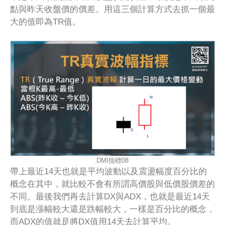
點與昨天收盤價的價差。用這三個計算方式去抓一個最
大的值即為TR值。
DMI指標08
帶上最近14天也就是平均波動以及震盪幅度百分比的
概念在其中，就比較不會有所謂高價股與低價股價差的
不同。最後我們再去計算DX與ADX，也就是最近14天
到底是漲幅較大還是跌幅較大，一樣是百分比的概念，
而ADX的值就是將DX值用14天去計算平均。