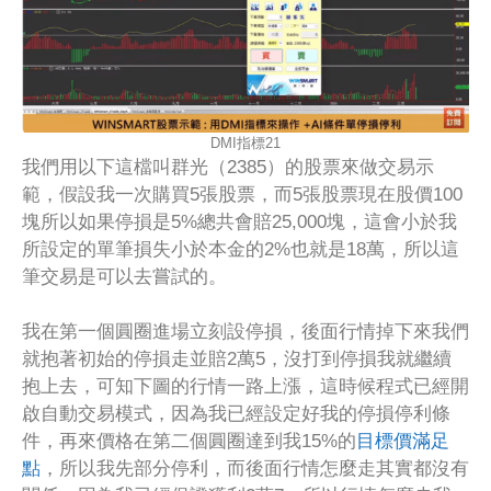
DMI指標21
我們用以下這檔叫群光（2385）的股票來做交易示
範，假設我一次購買5張股票，而5張股票現在股價100
塊所以如果停損是5%總共會賠25,000塊，這會小於我
所設定的單筆損失小於本金的2%也就是18萬，所以這
筆交易是可以去嘗試的。
我在第一個圓圈進場立刻設停損，後面行情掉下來我們
就抱著初始的停損走並賠2萬5，沒打到停損我就繼續
抱上去，可知下圖的行情一路上漲，這時候程式已經開
啟自動交易模式，因為我已經設定好我的停損停利條
件，再來價格在第二個圓圈達到我15%的
目標價滿足
點
，所以我先部分停利，而後面行情怎麼走其實都沒有