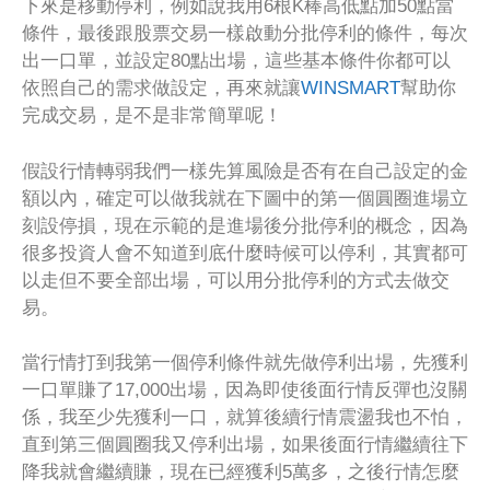
下來是移動停利，例如說我用6根K棒高低點加50點當
條件，最後跟股票交易一樣啟動分批停利的條件，每次
出一口單，並設定80點出場，這些基本條件你都可以
依照自己的需求做設定，再來就讓
WINSMART
幫助你
完成交易，是不是非常簡單呢！
假設行情轉弱我們一樣先算風險是否有在自己設定的金
額以內，確定可以做我就在下圖中的第一個圓圈進場立
刻設停損，現在示範的是進場後分批停利的概念，因為
很多投資人會不知道到底什麼時候可以停利，其實都可
以走但不要全部出場，可以用分批停利的方式去做交
易。
當行情打到我第一個停利條件就先做停利出場，先獲利
一口單賺了17,000出場，因為即使後面行情反彈也沒關
係，我至少先獲利一口，就算後續行情震盪我也不怕，
直到第三個圓圈我又停利出場，如果後面行情繼續往下
降我就會繼續賺，現在已經獲利5萬多，之後行情怎麼