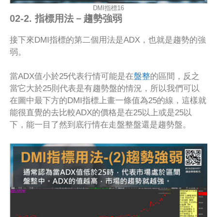
DMI指標16
02-2. 指標用法－趨勢強弱
接下來DMI指標的第二個用法是ADX，也就是趨勢的強
弱。
當ADX值小於25代表行情可能是在
盤整
的區間，反之
當它大於25則代表是有趨勢盤的情況，所以我們可以
在圖中最下方的DMI指標上畫一條值為25的線，這樣就
能很直覺的去比較ADX的價格是在25以上或是25以
下，能一目了然到底行情在走盤整盤還是趨勢盤。