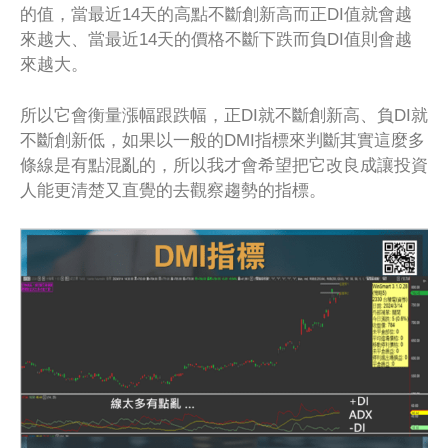
的值，當最近14天的高點不斷創新高而正DI值就會越
來越大、當最近14天的價格不斷下跌而負DI值則會越
來越大。
所以它會衡量漲幅跟跌幅，正DI就不斷創新高、負DI就
不斷創新低，如果以一般的DMI指標來判斷其實這麼多
條線是有點混亂的，所以我才會希望把它改良成讓投資
人能更清楚又直覺的去觀察趨勢的指標。