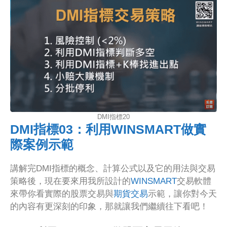
DMI指標20
DMI指標03：利用WINSMART做實
際案例示範
講解完DMI指標的概念、計算公式以及它的用法與交易
策略後，現在要來用我所設計的
WINSMART
交易軟體
來帶你看實際的股票交易與
期貨交易
示範，讓你對今天
的內容有更深刻的印象，那就讓我們繼續往下看吧！