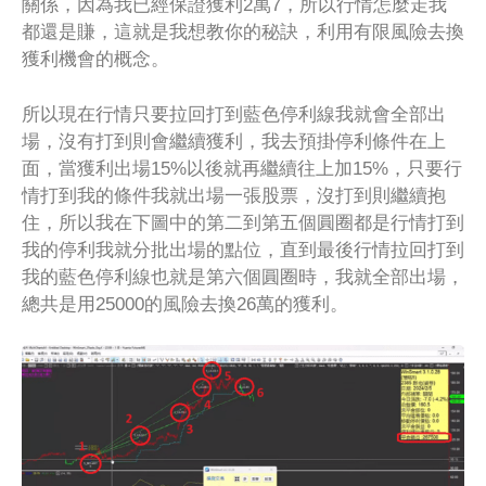
關係，因為我已經保證獲利2萬7，所以行情怎麼走我
都還是賺，這就是我想教你的秘訣，利用有限風險去換
獲利機會的概念。
所以現在行情只要拉回打到藍色停利線我就會全部出
場，沒有打到則會繼續獲利，我去預掛停利條件在上
面，當獲利出場15%以後就再繼續往上加15%，只要行
情打到我的條件我就出場一張股票，沒打到則繼續抱
住，所以我在下圖中的第二到第五個圓圈都是行情打到
我的停利我就分批出場的點位，直到最後行情拉回打到
我的藍色停利線也就是第六個圓圈時，我就全部出場，
總共是用25000的風險去換26萬的獲利。