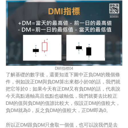
DMI指標04
了解基礎的數字後，還要知道下圖中正負DM的幾個條
件，例如說正DM與負DM算出來都小於0的話，我們就
把它等於0；如果今天有正DM又有負DM的話，代表說
今天高點過軸高且低點也破軸低，我們就要去比較正
DM的值與負DM的值誰比較大，假設正DM的值較大，
負DM就為0，反之負DM的值較大，正DM即為0。
所以正DM跟負DM只會取一個值，也可以說我們是去