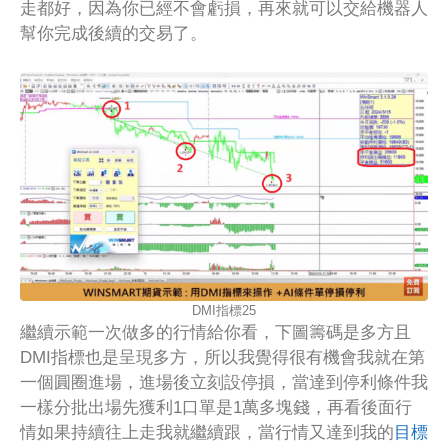
走都好，因為你已經不會虧損，再來就可以交給機器人
幫你完成後續的交易了。
DMI指標25
繼續示範一次做多的行情給你看，下圖籌碼是多方且
DMI指標也是呈現多方，所以我覺得很有機會我就在第
一個圓圈進場，進場後立刻設停損，當達到停利條件我
一樣分批出場先獲利1口單是1萬多塊錢，再看後面行
情如果持續往上走我就繼續跟，當行情又達到我的
目標