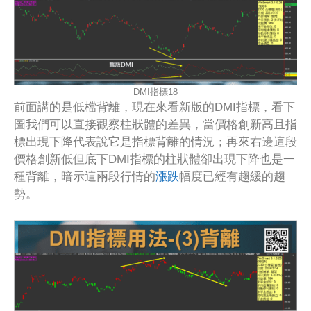
DMI指標18
前面講的是低檔背離，現在來看新版的DMI指標，看下
圖我們可以直接觀察柱狀體的差異，當價格創新高且指
標出現下降代表說它是指標背離的情況；再來右邊這段
價格創新低但底下DMI指標的柱狀體卻出現下降也是一
種背離，暗示這兩段行情的
漲跌
幅度已經有趨緩的趨
勢。