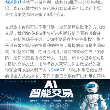
價滿足點
時就再去做停利，總共分3批單去分批停利出
場，直到行情拉回至藍色停利線我還是可以獲利出場，
最後這筆交易結束賺了9萬7千塊。
交易途中你都可以不用盯盤，全部是用自動化的方式做
交易，我們會根據技術分析來判斷行情是否有機會往
上，包括籌碼是多方、DMI指標是多方等等指標，我們
是用有限的風險去換獲利的機會，最棒的事情是中間省
去了盯盤的時間，你可以利用那些時間去做你自己的事
情，把你的交易通通交給人工智慧，如果你也希望可以
用對的交易方法、用AI機器人來幫助你去做交易的話，
你完全可以加入我們
WINSMART
，現在利用它做交易
的投資人越來越多，不只是股票交易你可以利用它同時
去做
期貨交易
，是不是非常棒呢！