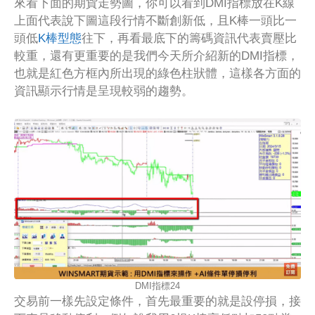
來看下面的期貨走勢圖，你可以看到DMI指標放在K線
上面代表說下圖這段行情不斷創新低，且K棒一頭比一
頭低
K棒型態
往下，再看最底下的籌碼資訊代表賣壓比
較重，還有更重要的是我們今天所介紹新的DMI指標，
也就是紅色方框內所出現的綠色柱狀體，這樣各方面的
資訊顯示行情是呈現較弱的趨勢。
DMI指標24
交易前一樣先設定條件，首先最重要的就是設停損，接