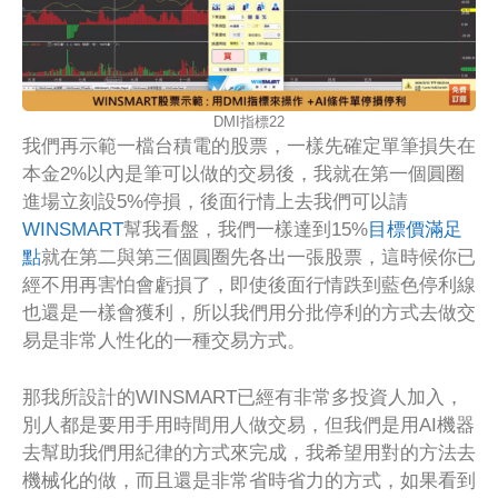
DMI指標22
我們再示範一檔台積電的股票，一樣先確定單筆損失在
本金2%以內是筆可以做的交易後，我就在第一個圓圈
進場立刻設5%停損，後面行情上去我們可以請
WINSMART
幫我看盤，我們一樣達到15%
目標價滿足
點
就在第二與第三個圓圈先各出一張股票，這時候你已
經不用再害怕會虧損了，即使後面行情跌到藍色停利線
也還是一樣會獲利，所以我們用分批停利的方式去做交
易是非常人性化的一種交易方式。
那我所設計的WINSMART已經有非常多投資人加入，
別人都是要用手用時間用人做交易，但我們是用AI機器
去幫助我們用紀律的方式來完成，我希望用對的方法去
機械化的做，而且還是非常省時省力的方式，如果看到