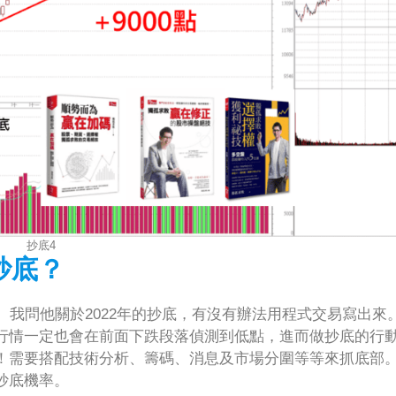
抄底4
抄底？
。我問他關於2022年的抄底，有沒有辦法用程式交易寫出來
行情一定也會在前面下跌段落偵測到低點，進而做抄底的行
！需要搭配技術分析、籌碼、消息及市場分圍等等來抓底部
抄底機率。