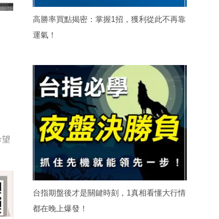
高勝率買點揭密：掌握1招，獲利從此不再靠
運氣！
希望
台指期盤後才是關鍵時刻，1真相看懂大行情
都在晚上爆發！