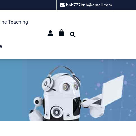
bnb777bnb@gmail.com
ine Teaching
e