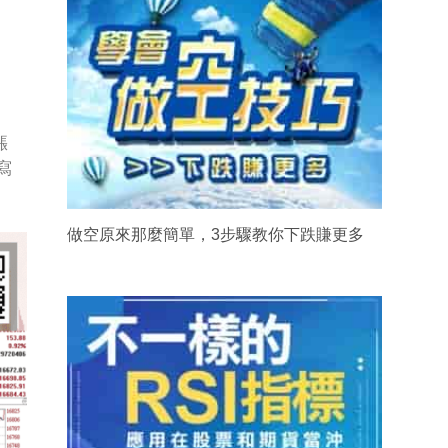
漲
寫
做空原來那麼簡單，3步驟教你下跌賺更多