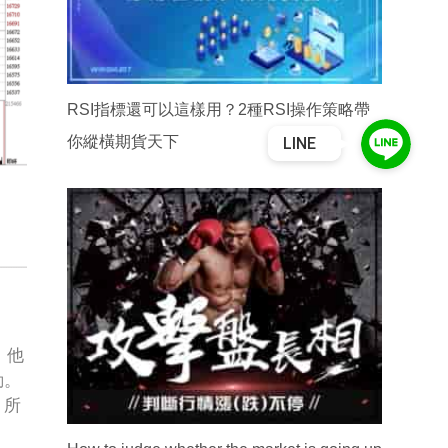
RSI指標還可以這樣用？2種RSI操作策略帶
你縱橫期貨天下
LINE
。他
動。
。所