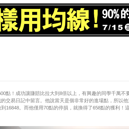
！
00點！成功讓賺賠比拉大到8倍以上，有興趣的同學千萬不
我的交易日記中留言。他說當天是個非常好的進場點，所以他
到16848。而他僅用70點的停損，就換得了658點的獲利！