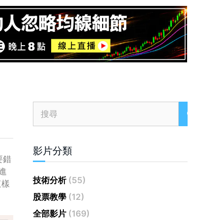
影片分類
要錯
進
技術分析
(55)
這樣
股票教學
(12)
全部影片
(169)