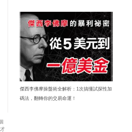
傑西李佛摩操盤術全解析：1次搞懂試探性加
碼法，翻轉你的交易命運！
個
號才