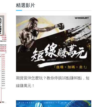
精選影片
期貨當沖怎麼玩？教你停損10點賺80點，短
線賺萬元！