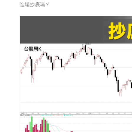
進場抄底嗎？