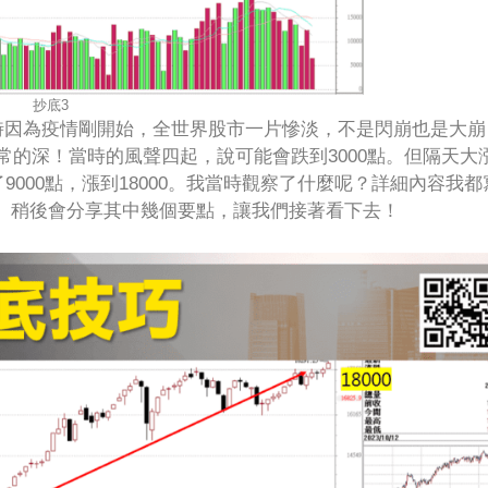
抄底3
當時因為疫情剛開始，全世界股市一片慘淡，不是閃崩也是大崩
常的深！當時的風聲四起，說可能會跌到3000點。但隔天大
了9000點，漲到18000。我當時觀察了什麼呢？詳細內容我都
。稍後會分享其中幾個要點，讓我們接著看下去！