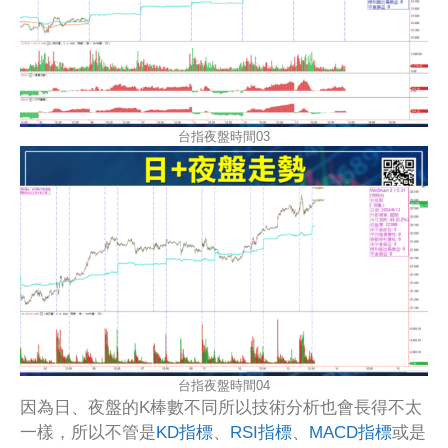
台指夜盤時間03
台指夜盤時間04
因為日、夜盤的K棒數不同所以技術分析也會長得不太
一樣，所以不管是
KD指標
、
RSI指標
、
MACD指標
或是