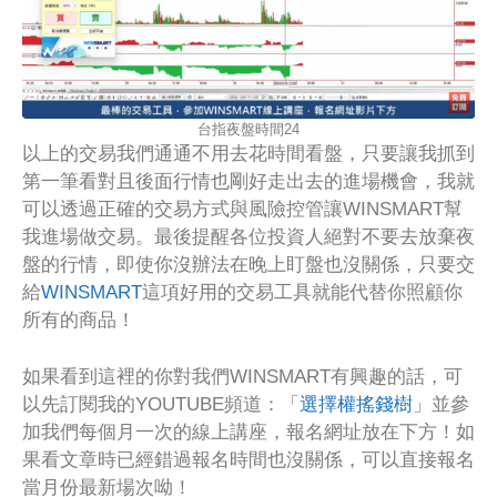
台指夜盤時間24
以上的交易我們通通不用去花時間看盤，只要讓我抓到
第一筆看對且後面行情也剛好走出去的進場機會，我就
可以透過正確的交易方式與風險控管讓WINSMART幫
我進場做交易。最後提醒各位投資人絕對不要去放棄夜
盤的行情，即使你沒辦法在晚上盯盤也沒關係，只要交
給
WINSMART
這項好用的交易工具就能代替你照顧你
所有的商品！
如果看到這裡的你對我們WINSMART有興趣的話，可
以先訂閱我的YOUTUBE頻道：「
選擇權搖錢樹
」並參
加我們每個月一次的線上講座，報名網址放在下方！如
果看文章時已經錯過報名時間也沒關係，可以直接報名
當月份最新場次呦！