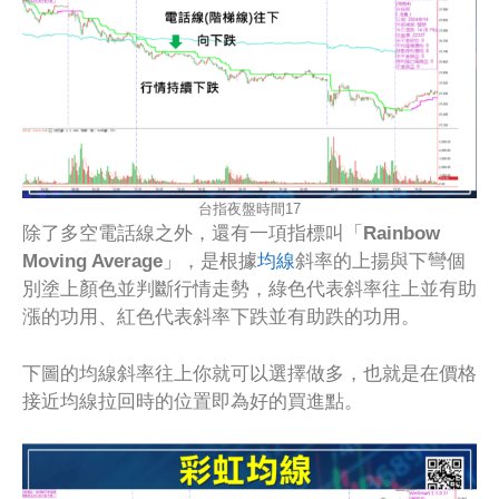
台指夜盤時間17
除了多空電話線之外，還有一項指標叫「
Rainbow
Moving Average
」，是根據
均線
斜率的上揚與下彎個
別塗上顏色並判斷行情走勢，綠色代表斜率往上並有助
漲的功用、紅色代表斜率下跌並有助跌的功用。
下圖的均線斜率往上你就可以選擇做多，也就是在價格
接近均線拉回時的位置即為好的買進點。