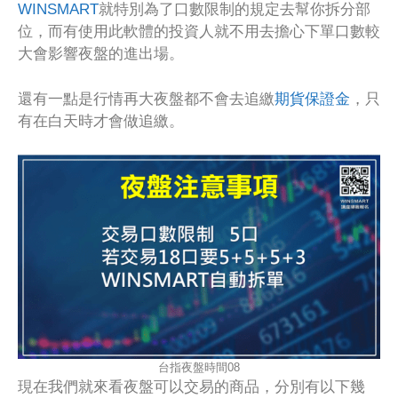
WINSMART
就特別為了口數限制的規定去幫你拆分部
位，而有使用此軟體的投資人就不用去擔心下單口數較
大會影響夜盤的進出場。
還有一點是行情再大夜盤都不會去追繳
期貨保證金
，只
有在白天時才會做追繳。
台指夜盤時間08
現在我們就來看夜盤可以交易的商品，分別有以下幾