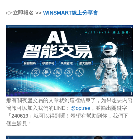
👉
立即報名 >>
WINSMART線上分享會
那有關夜盤交易的文章就到這裡結束了，如果想要內容
簡報可以加入我們的LINE：
@optree
，並輸出關鍵字
「
240619
」就可以得到囉！希望有幫助到你，我們下
個主題見！