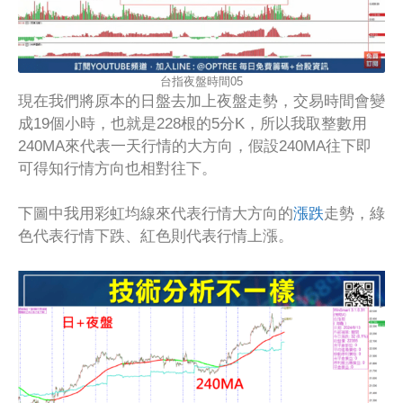
台指夜盤時間05
現在我們將原本的日盤去加上夜盤走勢，交易時間會變
成19個小時，也就是228根的5分K，所以我取整數用
240MA來代表一天行情的大方向，假設240MA往下即
可得知行情方向也相對往下。
下圖中我用彩虹均線來代表行情大方向的
漲跌
走勢，綠
色代表行情下跌、紅色則代表行情上漲。