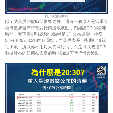
台指夜盤時間11
除了受美股開盤時間影響之外，還有一個原因是當重大
經濟數據發布時會對行情造成波動，例如說CPI的公布
時間，看下圖6月12號的8點半是CPI公布通膨一律從
3.4%下降到3.3%的時間點，而美股大漲台指期行情就
往上噴，所以你不用每天去等行情，而是可以透過CPI
數據發布的日期在固定的時間知道何時行情會波動。