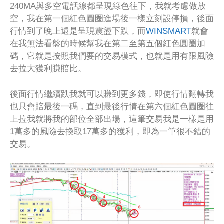
240MA與多空電話線都呈現綠色往下，我就考慮做放
空，我在第一個紅色圓圈進場後一樣立刻設停損，後面
行情到了晚上還是呈現震盪下跌，而
WINSMART
就會
在我無法看盤的時候幫我在第二至第五個紅色圓圈加
碼，它就是按照我們要的交易模式，也就是用有限風險
去拉大獲利賺賠比。
後面行情繼續跌我就可以賺到更多錢，即使行情翻轉我
也只會賠最後一碼，直到最後行情在第六個紅色圓圈往
上拉我就將我的部位全部出場，這筆交易我是一樣是用
1萬多的風險去換取17萬多的獲利，即為一筆很不錯的
交易。