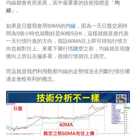
均線都會有所差異，其中最重要的技術指標是「
均
線
」。
如果是日盤我會用60MA的
均線
，因為一天日盤交易時
間為5個小時也就剛好是60根5分K，這樣就能直接代表
一天行情行進的方向，假設60MA往上即可得知行情方
向也相對往上。來看下圖行情
跳空
之前，均線就呈現微
微向上所以去偏多看，後續行情就往上跳空。
而這就是我們利用觀察均線的走勢情況去判斷行情往哪
邊走會較有利的概念。