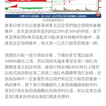
台指夜盤時間22
會看行情方向以後接著就要去設定我們做交易時的參數
條件，首先是前面有提到的設20%至30%的停損；接下
來是將區間K棒高低點加70點來當作移動停利條件；最
後是設定加碼條件，每次加一口且只願意賠最後一碼。
我開始示範一段行情給你看，下圖的多空電話線與
240MA都往上漲，所以我就先偏多看並在第一個紅色
圓圈進場立刻設停損，後面行情在8點45分時往上噴所
以程式就自動在第二與第三個紅色圓圈幫我打加碼，但
因為加碼不一定會看對所以我們有設定只願意賠最後一
碼的條件，接下來行情繼續往上衝我就繼續移動停利，
直到行情在第四個圓圈拉回就停利出場，所以這筆交易
是用1萬多的停損去換取5萬多的獲利。