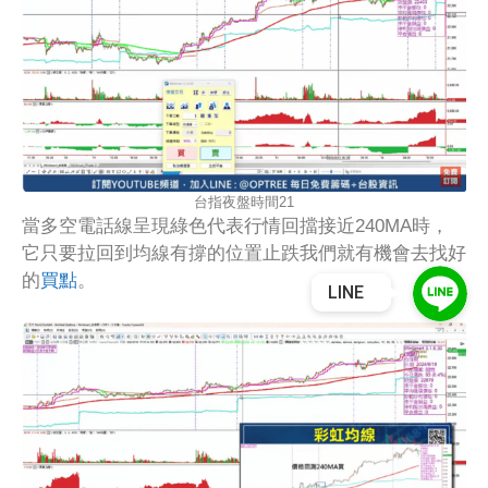
台指夜盤時間21
當多空電話線呈現綠色代表行情回擋接近240MA時，
它只要拉回到均線有撐的位置止跌我們就有機會去找好
的
買點
。
LINE