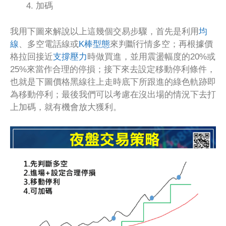
加碼
我用下圖來解說以上這幾個交易步驟，首先是利用
均
線
、多空電話線或
K棒型態
來判斷行情多空；再根據價
格拉回接近
支撐壓力
時做買進，並用震盪幅度的20%或
25%來當作合理的停損；接下來去設定移動停利條件，
也就是下圖價格黑線往上走時底下所跟進的綠色軌跡即
為移動停利；最後我們可以考慮在沒出場的情況下去打
上加碼，就有機會放大獲利。