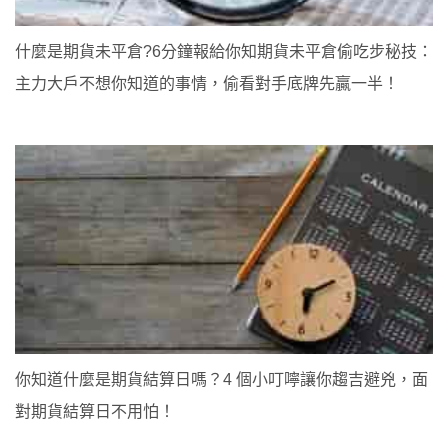
什麼是期貨未平倉?6分鐘報給你知期貨未平倉偷吃步秘技：
主力大戶不想你知道的事情，偷看對手底牌先贏一半！
你知道什麼是期貨結算日嗎？4 個小叮嚀讓你趨吉避兇，面
對期貨結算日不用怕！