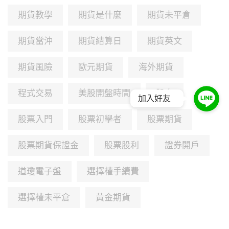
期貨教學
期貨是什麼
期貨未平倉
期貨當沖
期貨結算日
期貨英文
期貨風險
歐元期貨
海外期貨
程式交易
美股開盤時間
股息
加入好友
股票入門
股票初學者
股票期貨
股票期貨保證金
股票股利
證券開戶
道瓊電子盤
選擇權手續費
選擇權未平倉
黃金期貨