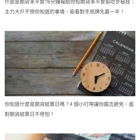
什麼是期貨未平倉?6分鐘報給你知期貨未平倉偷吃步秘技：
主力大戶不想你知道的事情，偷看對手底牌先贏一半！
你知道什麼是期貨結算日嗎？4 個小叮嚀讓你趨吉避兇，面
對期貨結算日不用怕！