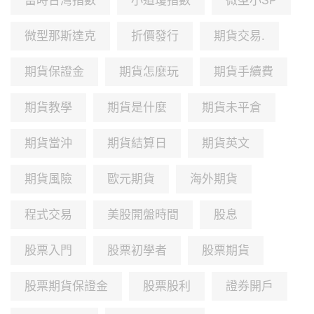
富時台灣指數
小道瓊指數
微型小SP
微型那斯達克
折價發行
期貨交易.
期貨保證金
期貨怎麼玩
期貨手續費
期貨教學
期貨是什麼
期貨未平倉
期貨當沖
期貨結算日
期貨英文
期貨風險
歐元期貨
海外期貨
程式交易
美股開盤時間
股息
股票入門
股票初學者
股票期貨
股票期貨保證金
股票股利
證券開戶