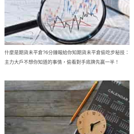
什麼是期貨未平倉?6分鐘報給你知期貨未平倉偷吃步秘技：
主力大戶不想你知道的事情，偷看對手底牌先贏一半！