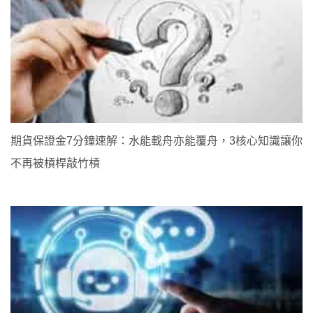
期貨保證金7分鐘速解：水能載舟亦能覆舟，3核心知識讓你
不再被槓桿敲竹槓