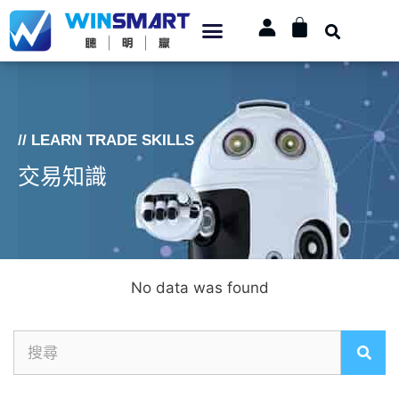
// LEARN TRADE SKILLS
交易知識
No data was found