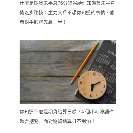
什麼是期貨未平倉?6分鐘報給你知期貨未平倉
偷吃步秘技：主力大戶不想你知道的事情，偷
看對手底牌先贏一半！
你知道什麼是期貨結算日嗎？4 個小叮嚀讓你
趨吉避兇，面對期貨結算日不用怕！