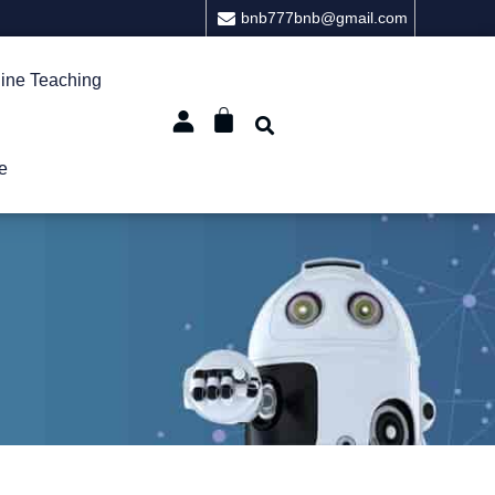
bnb777bnb@gmail.com
ine Teaching
e