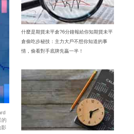
什麼是期貨未平倉?6分鐘報給你知期貨未平
倉偷吃步秘技：主力大戶不想你知道的事
情，偷看對手底牌先贏一半！
rd
業的
動影