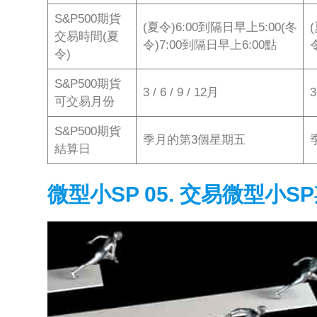
S&P500期貨
(夏令)6:00到隔日早上5:00(冬
交易時間(夏
令)7:00到隔日早上6:00點
令)
S&P500期貨
3 / 6 / 9 / 12月
3
可交易月份
S&P500期貨
季月的第3個星期五
結算日
微型小SP
0
5. 交易微型小S