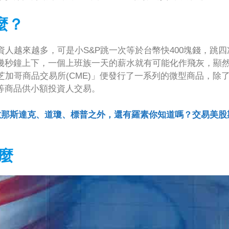
麼？
人越來越多，可是小S&P跳一次等於台幣快400塊錢，跳四
要幾秒鐘上下，一個上班族一天的薪水就有可能化作飛灰，顯
加哥商品交易所(CME)」便發行了一系列的微型商品，除
等商品供小額投資人交易。
數那斯達克、道瓊、標普之外，還有羅素你知道嗎？交易美股
什麼