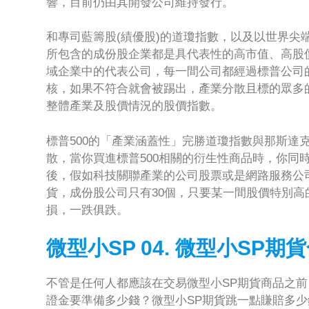
響，目前仍由其開發公司維持發行。
和專司藍籌股(績優股)的道瓊指數，以及以世界尖端
所包含的成份股企業都是具代表性的高市值、高股價
域企業中的代表公司，每一間公司都經過標普公司
核，如果不符合就會被踢出，產業分散且標的眾多的
整體產業及股價情況的股價指數。
標普500的「產業涵蓋性」完勝道瓊指數與那斯達
散，當你買進標普500相關的衍生性商品時，你同
後，假如科技關聯產業的公司股票或是網路服務公
貨，成份股公司只有30個，只要某一間股價特別
損，一跌俱跌。
微型小SP 04. 微型
小
SP期
不管是任何人都應該在交易微型小SP期貨商品之前
證金要準備多少錢？微型小SP期貨跳一點賺賠多少