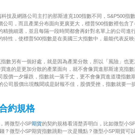
科技及網路公司主打的那斯達克100指數不同，S&P500指
公司，而且產業分布面向更廣更大，標普500指數裡包含了
的精挑細選，並且每隔一段時間都會再針對名單上的公司進
特性，使標普500指數是在美國三大指數中，最能代表反映
克指數另有一個好處，就是因為產業分散，所以「風險」也更
時買進的是更加分散的產業面向，就不會像買進那斯達克指數
司股價一夕爆跌，指數就一落千丈，更不會像買進道瓊指數
高的公司股價出現醜聞或是財報不佳，股價受挫，指數就要一
貨合約規格
，將微型小SP
期貨
的契約規格看清楚弄明白，比如微型小S
錢？微型小SP期貨指數跳動一次是幾點？微型小SP期貨可