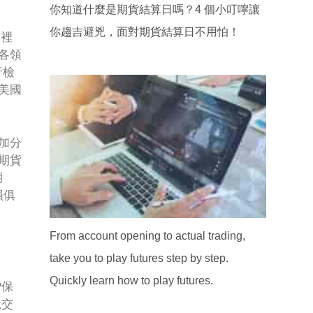
你知道什麼是期貨結算日嗎？4 個小叮嚀讓
你趨吉避兇，面對期貨結算日不用怕！
數裡
各領
行檢
美國
加分
期貨
期
損俱
From account opening to actual trading,
take you to play futures step by step.
Quickly learn how to play futures.
P保
以交