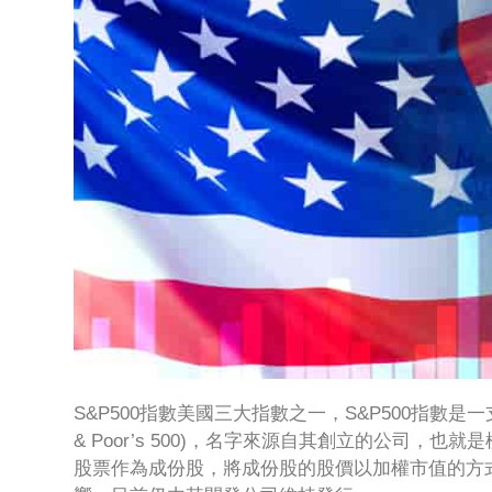
S&P500指數美國三大指數之一，S&P500指數是一支
& Poor’s 500)，名字來源自其創立的公司
股票作為成份股，將成份股的股價以加權市值的方