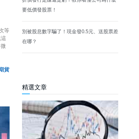
要低價發股票！
次等
別被股息數字騙了！現金發0.5元、送股票差
然這
在哪？
了微
期貨
精選文章