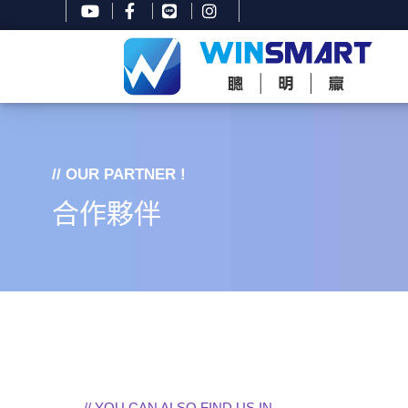
// OUR PARTNER !
合作夥伴
// YOU CAN ALSO FIND US IN