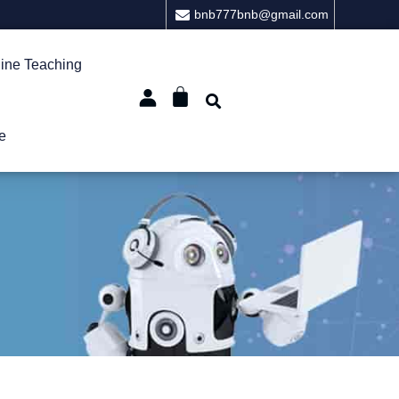
bnb777bnb@gmail.com
ine Teaching
e