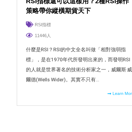
RSI指標還可以這樣用？2種RSI操作
策略帶你縱橫期貨天下
RSI指標
11446人
什麼是RSI？RSI的中文全名叫做「相對強弱指
標」，是在1970年代所發明出來的，而發明RSI
的人就是世界著名的技術分析家之一，威爾斯‧威
爾德(Wells Wider)。其實不只有...
Learn Mo