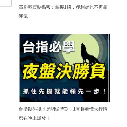
高勝率買點揭密：掌握1招，獲利從此不再靠
運氣！
台指期盤後才是關鍵時刻，1真相看懂大行情
都在晚上爆發！