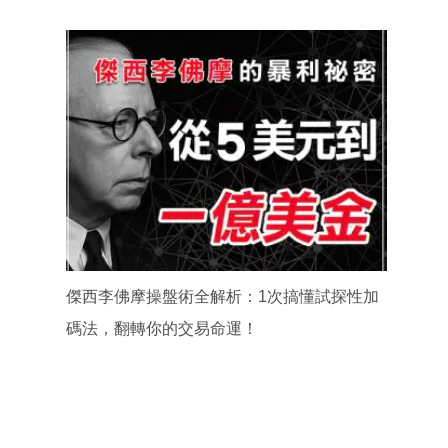
傑西李佛摩操盤術全解析：1次搞懂試探性加
碼法，翻轉你的交易命運！