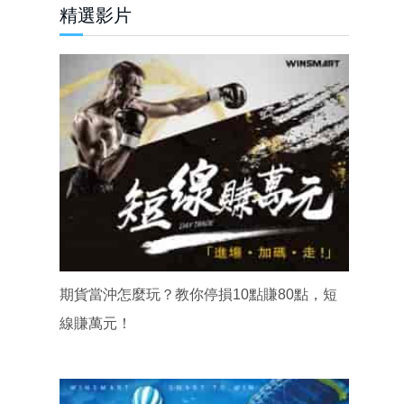
精選影片
期貨當沖怎麼玩？教你停損10點賺80點，短
線賺萬元！