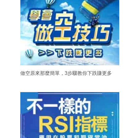
做空原來那麼簡單，3步驟教你下跌賺更多