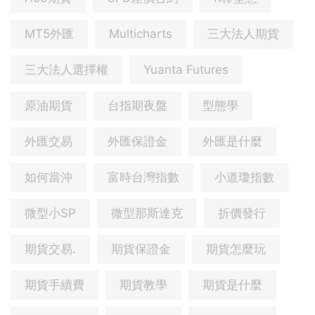
MT5外匯
Multicharts
三大法人期貨
三大法人選擇權
Yuanta Futures
原油期貨
台指期夜盤
型態學
外匯交易
外匯保證金
外匯是什麼
如何當沖
富時台灣指數
小道瓊指數
微型小SP
微型那斯達克
折價發行
期貨交易.
期貨保證金
期貨怎麼玩
期貨手續費
期貨教學
期貨是什麼