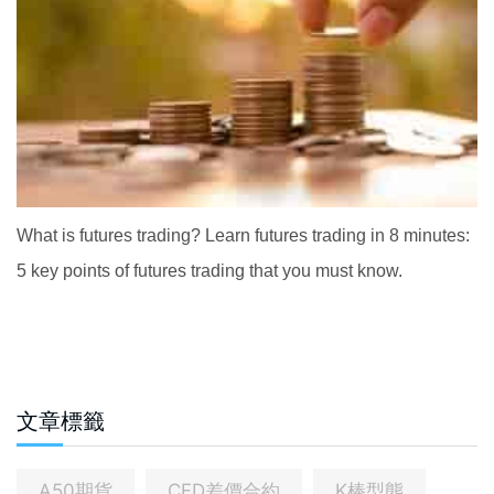
What is futures trading? Learn futures trading in 8 minutes:
5 key points of futures trading that you must know.
文章標籤
A50期貨
CFD差價合約
K棒型態