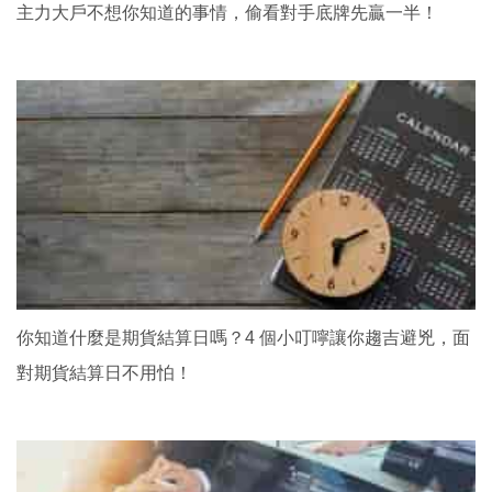
主力大戶不想你知道的事情，偷看對手底牌先贏一半！
你知道什麼是期貨結算日嗎？4 個小叮嚀讓你趨吉避兇，面
對期貨結算日不用怕！