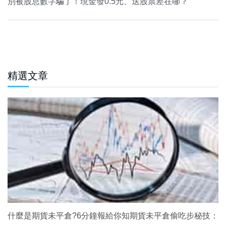
別被股息數字騙了！現金發0.5元、送股票差在哪？
精選文章
什麼是期貨未平倉?6分鐘報給你知期貨未平倉偷吃步秘技：