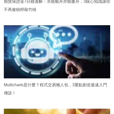
期貨保證金7分鐘速解：水能載舟亦能覆舟，3核心知識讓你
不再被槓桿敲竹槓
Multicharts是什麼？程式交易懶人包，3重點創造最速入門
傳說！