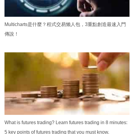
Multicharts是什麼？程式交易懶人包，3重點創造最速入門
傳說！
What is futures trading? Learn futures trading in 8 minutes:
5 key points of futures trading that you must know.