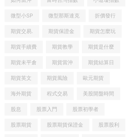
如何當沖
富時台灣指數
小道瓊指數
微型小SP
微型那斯達克
折價發行
期貨交易.
期貨保證金
期貨怎麼玩
期貨手續費
期貨教學
期貨是什麼
期貨未平倉
期貨當沖
期貨結算日
期貨英文
期貨風險
歐元期貨
海外期貨
程式交易
美股開盤時間
股息
股票入門
股票初學者
股票期貨
股票期貨保證金
股票股利