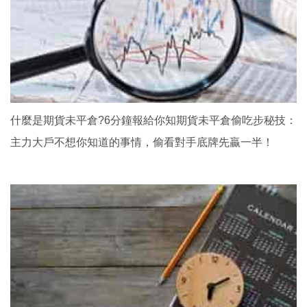
什麼是期貨未平倉?6分鐘報給你知期貨未平倉偷吃步秘技：
主力大戶不想你知道的事情，偷看對手底牌先贏一半！