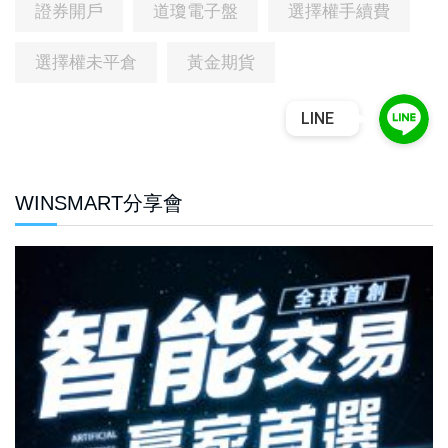
證券開戶
道瓊電子盤
選擇權手續費
選擇權未平倉
黃金期貨
LINE
WINSMART分享會