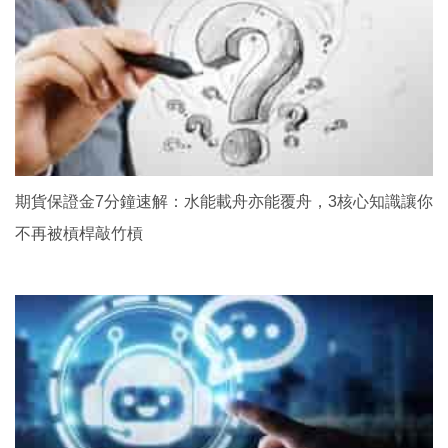
期貨保證金7分鐘速解：水能載舟亦能覆舟，3核心知識讓你
不再被槓桿敲竹槓