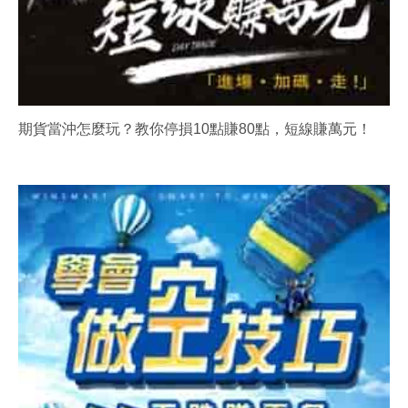
期貨當沖怎麼玩？教你停損10點賺80點，短線賺萬元！