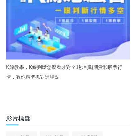
K線教學，K線判斷怎麼看才對？1秒判斷期貨和股票行
情，教你精準抓對進場點
影片標籤