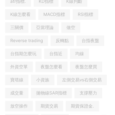
atr指標.
KD指標
K線判斷
K線怎麼看
MACD指標
RSI指標
三關價
亞當理論
做空
Reverse trading
反轉點
台指夜盤
台指期怎麼玩
台指近
均線
外資空單
夜盤怎麼看
夜盤怎麼買
寶塔線
小資族
左側交易vs右側交易
成交量
拋物線SAR指標
支撐壓力
放空操作
期貨交易
期貨保證金.