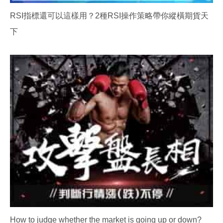
RSI指標還可以這樣用？2種RSI操作策略帶你縱橫期貨天
下
How to judge whether the market is going up or down?