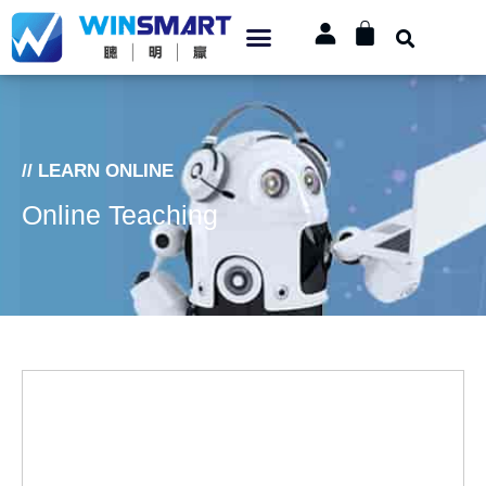
// LEARN ONLINE
Online Teaching