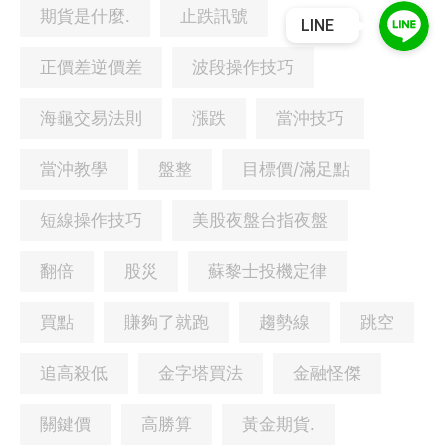
期貨是什麼.
止跌訊號
LINE
正價差逆價差
波段操作技巧
海龜交易法則
漲跌
當沖技巧
當沖教學
盤整
目標價/滿足點
短線操作技巧
美股夜盤台指夜盤
翻倍
股災
蘇黎士投機定律
買點
賺夠了就跑
趨勢線
跳空
追高殺低
金字塔買法
金融怪傑
關鍵價
高勝算
黃金期貨.