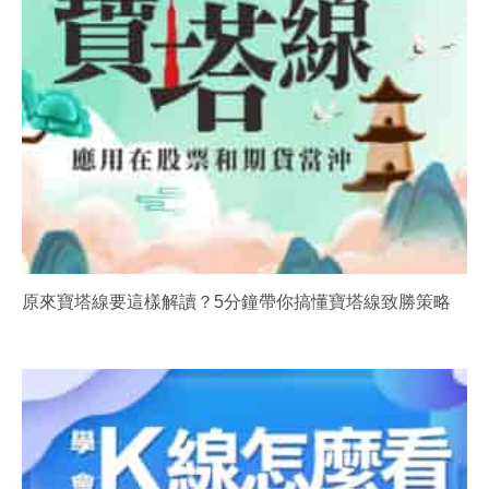
原來寶塔線要這樣解讀？5分鐘帶你搞懂寶塔線致勝策略