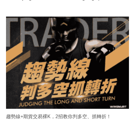
趨勢線+期貨交易裸K，2招教你判多空、抓轉折！