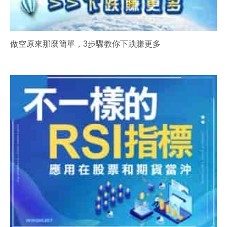
做空原來那麼簡單，3步驟教你下跌賺更多