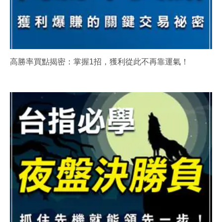
高勝率買點揭密：掌握1招，獲利從此不再靠運氣！