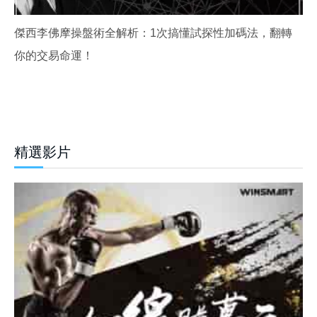
傑西李佛摩操盤術全解析：1次搞懂試探性加碼法，翻轉
你的交易命運！
精選影片