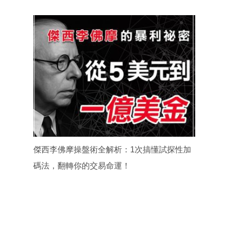
傑西李佛摩操盤術全解析：1次搞懂試探性加
碼法，翻轉你的交易命運！