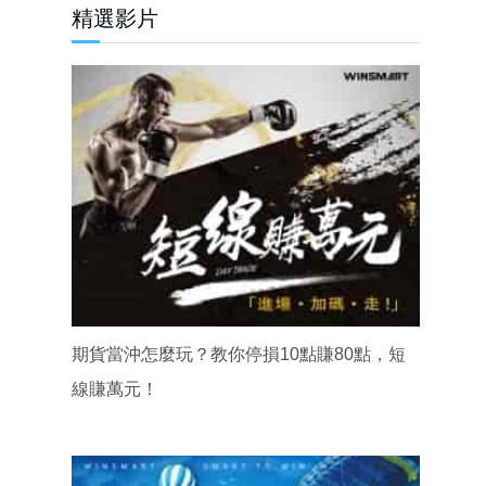
精選影片
期貨當沖怎麼玩？教你停損10點賺80點，短
線賺萬元！