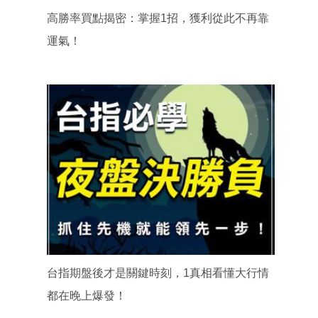
高勝率買點揭密：掌握1招，獲利從此不再靠
運氣！
台指期盤後才是關鍵時刻，1真相看懂大行情
都在晚上爆發！