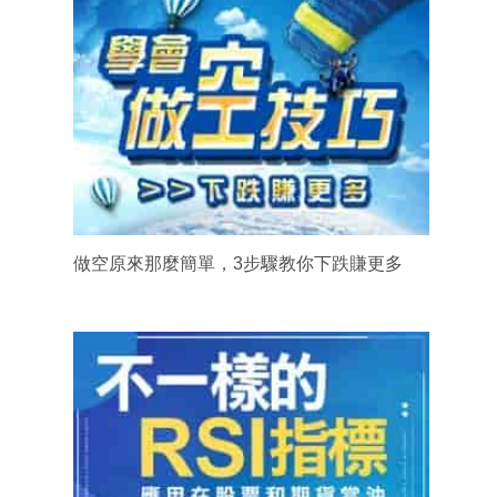
做空原來那麼簡單，3步驟教你下跌賺更多