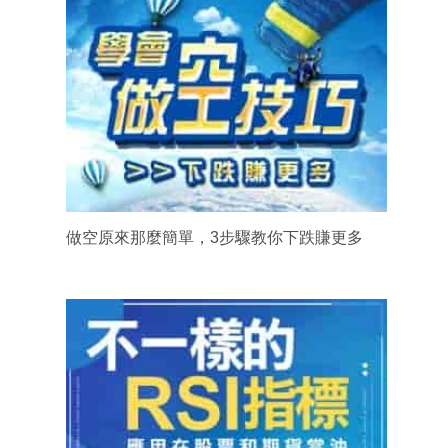
做空原來那麼簡單，3步驟教你下跌賺更多