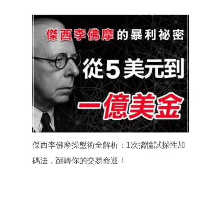
傑西李佛摩操盤術全解析：1次搞懂試探性加
碼法，翻轉你的交易命運！