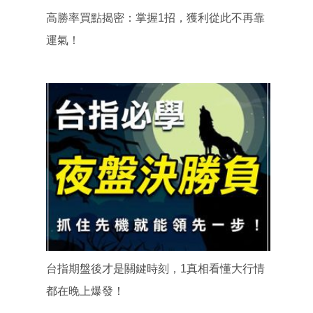
高勝率買點揭密：掌握1招，獲利從此不再靠
運氣！
台指期盤後才是關鍵時刻，1真相看懂大行情
都在晚上爆發！