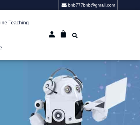
bnb777bnb@gmail.com
ine Teaching
e