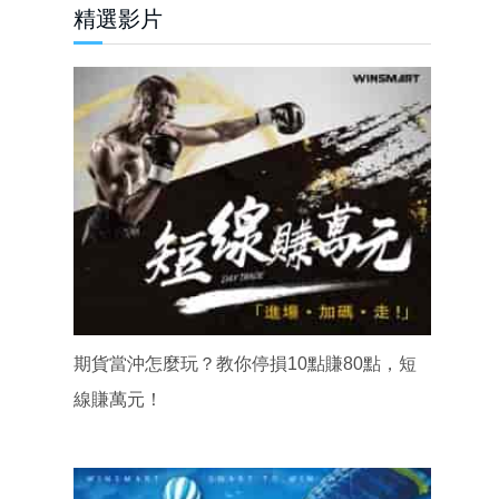
精選影片
期貨當沖怎麼玩？教你停損10點賺80點，短
線賺萬元！