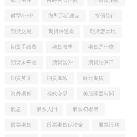
如何當沖
富時台灣指數
小道瓊指數
微型小SP
微型那斯達克
折價發行
期貨交易.
期貨保證金
期貨怎麼玩
期貨手續費
期貨教學
期貨是什麼
期貨未平倉
期貨當沖
期貨結算日
期貨英文
期貨風險
歐元期貨
海外期貨
程式交易
美股開盤時間
股息
股票入門
股票初學者
股票期貨
股票期貨保證金
股票股利