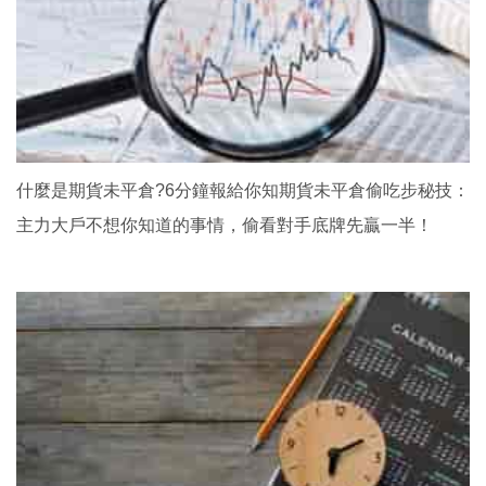
什麼是期貨未平倉?6分鐘報給你知期貨未平倉偷吃步秘技：
主力大戶不想你知道的事情，偷看對手底牌先贏一半！