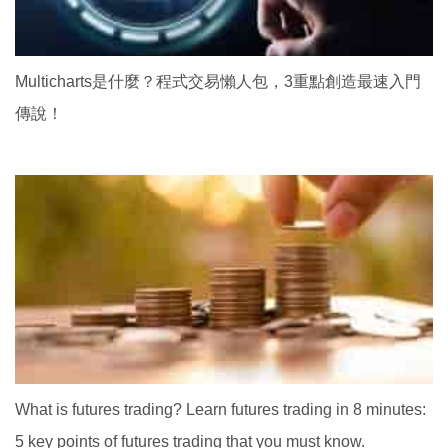
Multicharts是什麼？程式交易懶人包，3重點創造最速入門
傳說！
What is futures trading? Learn futures trading in 8 minutes:
5 key points of futures trading that you must know.