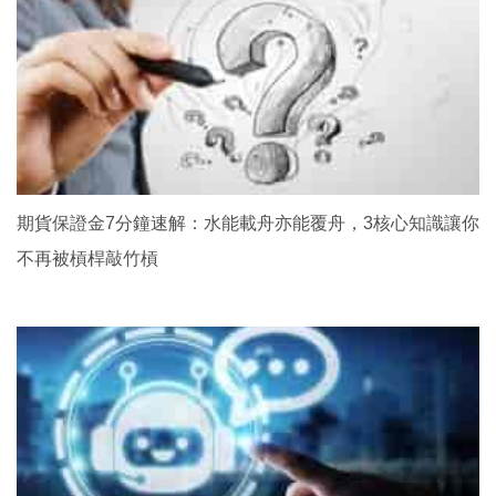
期貨保證金7分鐘速解：水能載舟亦能覆舟，3核心知識讓你
不再被槓桿敲竹槓