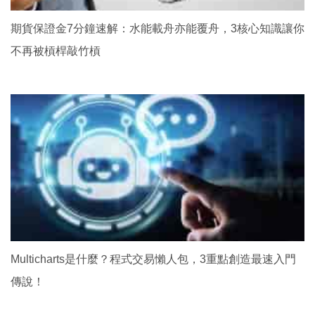
期貨保證金7分鐘速解：水能載舟亦能覆舟，3核心知識讓你
不再被槓桿敲竹槓
Multicharts是什麼？程式交易懶人包，3重點創造最速入門
傳說！