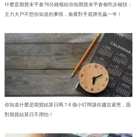
什麼是期貨未平倉?6分鐘報給你知期貨未平倉偷吃步秘技：
主力大戶不想你知道的事情，偷看對手底牌先贏一半！
你知道什麼是期貨結算日嗎？4 個小叮嚀讓你趨吉避兇，面
對期貨結算日不用怕！