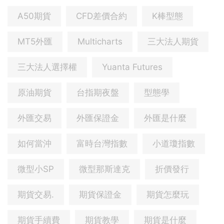
A50期貨
CFD差價合約
K棒型態
MT5外匯
Multicharts
三大法人期貨
三大法人選擇權
Yuanta Futures
原油期貨
台指期夜盤
型態學
外匯交易
外匯保證金
外匯是什麼
如何當沖
富時台灣指數
小道瓊指數
微型小SP
微型那斯達克
折價發行
期貨交易.
期貨保證金
期貨怎麼玩
期貨手續費
期貨教學
期貨是什麼