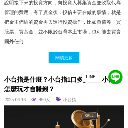
說明接下來的投資方向，向投資人募集資金並收取代為
管理的費用，有了資金後，投信主要在做的事情，就是
把金主們給的資金再去進行投資操作，比如買債券、買
股票、買基金，並不限於台灣本土市場，也可能去買賣
國外任何...
閱讀更多
LINE
小台指是什麼？小台指1口多少錢？小台指
怎麼玩才會賺錢？
2025-06-16
450人
小台指