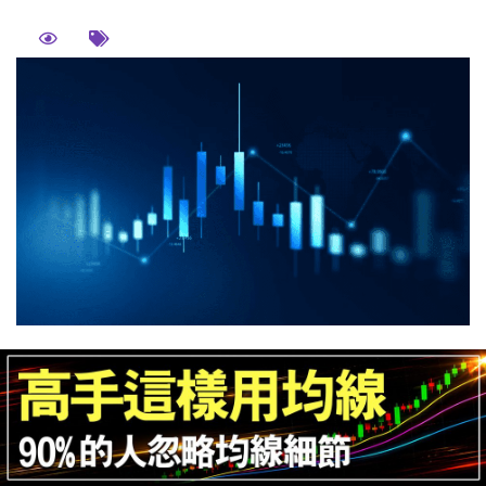
01. 什麼是當沖手續費？ 當沖手續費，係指投資人在進
行股票或期貨當日沖銷交易時，所支付予證券商或期貨
商的交易手續費用。舉例而言，包含現股當沖所產生的
手續費、股票交易手續費、以及期貨交易手續費等，均
屬此範疇。無論買進或賣出，券商皆會向交易者收取相
應的費用。 相較於長期投資者通常採取「買進持有」的
策略，當沖交易者傾向於在單一交易日內頻繁進出市
場，進行多次買賣操作。由於交易次數較多，所累積的
手續費用也...
閱讀更多