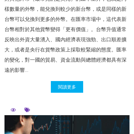
樣數量的外幣，能兌換到較少的新台幣，或是同樣的新
台幣可以兌換到更多的外幣。在匯率市場中，這代表新
台幣相對於其他貨幣變得「更有價值」。台幣升值通常
反映出外資大量湧入、國內經濟表現強勁、出口順差擴
大，或者是央行在貨幣政策上採取較緊縮的態度。匯率
的變化，對一國的貿易、資金流動與總體經濟都具有深
遠的影響...
閱讀更多
個股期貨1口等於兩張股票嗎？個股期貨怎
麼玩？個股期貨有哪些優缺點？
2025-06-13
448人
個股期貨