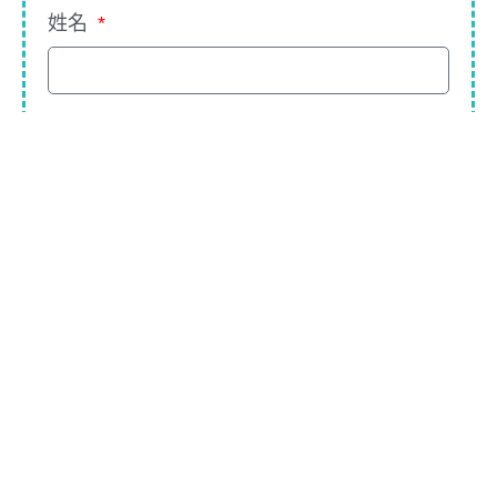
姓名
手機
Email
報名場次
留言